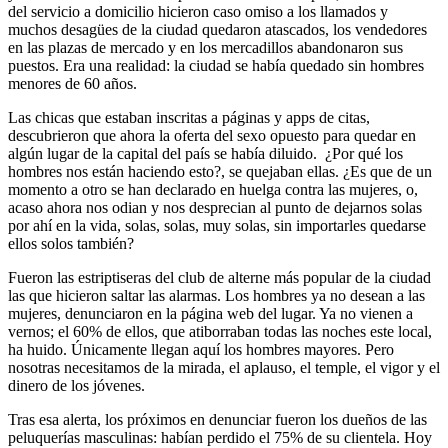
del servicio a domicilio hicieron caso omiso a los llamados y
muchos desagües de la ciudad quedaron atascados, los vendedores
en las plazas de mercado y en los mercadillos abandonaron sus
puestos. Era una realidad: la ciudad se había quedado sin hombres
menores de 60 años.
Las chicas que estaban inscritas a páginas y apps de citas,
descubrieron que ahora la oferta del sexo opuesto para quedar en
algún lugar de la capital del país se había diluido. ¿Por qué los
hombres nos están haciendo esto?, se quejaban ellas. ¿Es que de un
momento a otro se han declarado en huelga contra las mujeres, o,
acaso ahora nos odian y nos desprecian al punto de dejarnos solas
por ahí en la vida, solas, solas, muy solas, sin importarles quedarse
ellos solos también?
Fueron las estriptiseras del club de alterne más popular de la ciudad
las que hicieron saltar las alarmas. Los hombres ya no desean a las
mujeres, denunciaron en la página web del lugar. Ya no vienen a
vernos; el 60% de ellos, que atiborraban todas las noches este local,
ha huido. Únicamente llegan aquí los hombres mayores. Pero
nosotras necesitamos de la mirada, el aplauso, el temple, el vigor y el
dinero de los jóvenes.
Tras esa alerta, los próximos en denunciar fueron los dueños de las
peluquerías masculinas: habían perdido el 75% de su clientela. Hoy