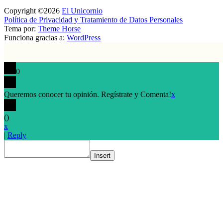
Copyright ©2026
El Unicornio
Política de Privacidad y Tratamiento de Datos Personales
Tema por:
Theme Horse
Funciona gracias a:
WordPress
0
Queremos conocer tu opinión. Regístrate y Comenta!
x
(
)
x
|
Reply
Insert