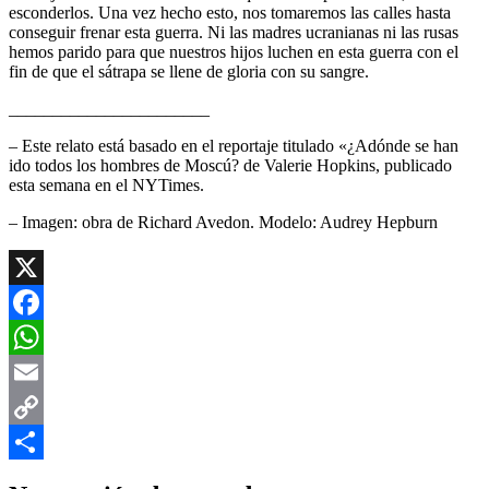
esconderlos. Una vez hecho esto, nos tomaremos las calles hasta
conseguir frenar esta guerra. Ni las madres ucranianas ni las rusas
hemos parido para que nuestros hijos luchen en esta guerra con el
fin de que el sátrapa se llene de gloria con su sangre.
_______________________
– Este relato está basado en el reportaje titulado «¿Adónde se han
ido todos los hombres de Moscú? de Valerie Hopkins, publicado
esta semana en el NYTimes.
– Imagen: obra de Richard Avedon. Modelo: Audrey Hepburn
X
Facebook
WhatsApp
Email
Copy
Link
Compartir