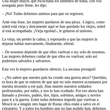
Una mujer mayor, que escuchaba los lamentos de todas, con voz
sosegada pero firme, les dijo:
– ¡No! Todas debemos unirnos para que no regresen.
Ante esta frase, las mujeres quedaron de una pieza. -Lógico, como
usted está vieja y únicamente aquí se han quedado los viejos, usted
sí está acompañada. ¡Vieja egoísta!-, le gritaron al unísono.
La vieja, sin perder la calma, y esperando a que las mujeres la
dejaran hablar nuevamente, finalmente, afirmó.
– De nosotras depende de que ellos vuelvan o no; solo de nosotras.
Las mujeres debemos cuidar de que ellos no vuelvan; solo así
podremos salvarlos y salvarnos.
Esta vez la mujeres guardaron silencio. La anciana prosiguió
– ¿No saben que nuestro país ha creado una guerra atroz? Queridas,
es hora de que se enteren de que que no solo mueren ucranianos por
nuestra invasión a ese país. Han muerto nuestros soldados
profesionales, por miles, y nos lo han ocultado. Por eso ahora han
llamado a jóvenes, padres, tíos, hijos, sobrinos, amigos y novios
para ir a la guerra. Entre todas debemos impedir que vuelvan a
Moscú ni a ningún otro lugar de Rusia; ellos están a salvo en el
extranjero. Y a todos los hombres que no han podido huir, debemos