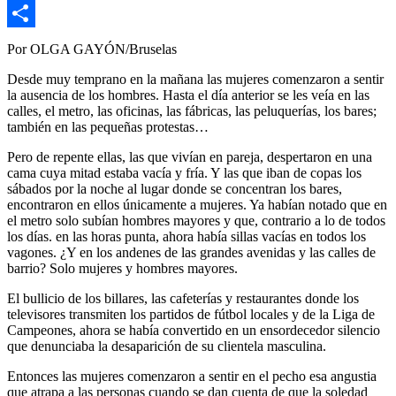
Copy
Link
Compartir
Por OLGA GAYÓN/Bruselas
Desde muy temprano en la mañana las mujeres comenzaron a sentir
la ausencia de los hombres. Hasta el día anterior se les veía en las
calles, el metro, las oficinas, las fábricas, las peluquerías, los bares;
también en las pequeñas protestas…
Pero de repente ellas, las que vivían en pareja, despertaron en una
cama cuya mitad estaba vacía y fría. Y las que iban de copas los
sábados por la noche al lugar donde se concentran los bares,
encontraron en ellos únicamente a mujeres. Ya habían notado que en
el metro solo subían hombres mayores y que, contrario a lo de todos
los días. en las horas punta, ahora había sillas vacías en todos los
vagones. ¿Y en los andenes de las grandes avenidas y las calles de
barrio? Solo mujeres y hombres mayores.
El bullicio de los billares, las cafeterías y restaurantes donde los
televisores transmiten los partidos de fútbol locales y de la Liga de
Campeones, ahora se había convertido en un ensordecedor silencio
que denunciaba la desaparición de su clientela masculina.
Entonces las mujeres comenzaron a sentir en el pecho esa angustia
que atrapa a las personas cuando se dan cuenta de que la soledad