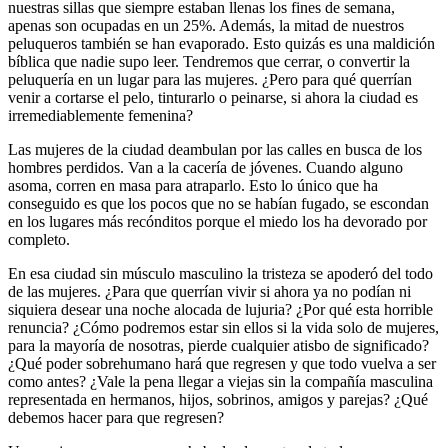
nuestras sillas que siempre estaban llenas los fines de semana,
apenas son ocupadas en un 25%. Además, la mitad de nuestros
peluqueros también se han evaporado. Esto quizás es una maldición
bíblica que nadie supo leer. Tendremos que cerrar, o convertir la
peluquería en un lugar para las mujeres. ¿Pero para qué querrían
venir a cortarse el pelo, tinturarlo o peinarse, si ahora la ciudad es
irremediablemente femenina?
Las mujeres de la ciudad deambulan por las calles en busca de los
hombres perdidos. Van a la cacería de jóvenes. Cuando alguno
asoma, corren en masa para atraparlo. Esto lo único que ha
conseguido es que los pocos que no se habían fugado, se escondan
en los lugares más recónditos porque el miedo los ha devorado por
completo.
En esa ciudad sin músculo masculino la tristeza se apoderó del todo
de las mujeres. ¿Para que querrían vivir si ahora ya no podían ni
siquiera desear una noche alocada de lujuria? ¿Por qué esta horrible
renuncia? ¿Cómo podremos estar sin ellos si la vida solo de mujeres,
para la mayoría de nosotras, pierde cualquier atisbo de significado?
¿Qué poder sobrehumano hará que regresen y que todo vuelva a ser
como antes? ¿Vale la pena llegar a viejas sin la compañía masculina
representada en hermanos, hijos, sobrinos, amigos y parejas? ¿Qué
debemos hacer para que regresen?