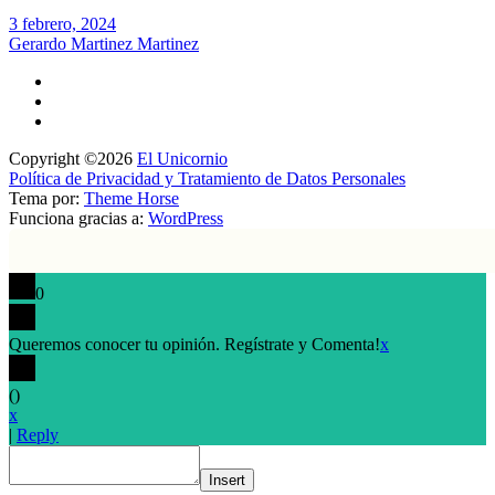
3 febrero, 2024
Gerardo Martinez Martinez
Copyright ©2026
El Unicornio
Política de Privacidad y Tratamiento de Datos Personales
Tema por:
Theme Horse
Funciona gracias a:
WordPress
0
Queremos conocer tu opinión. Regístrate y Comenta!
x
(
)
x
|
Reply
Insert