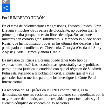
Email
Copy
Link
Compartir
Por HUMBERTO TOBÓN
En el tema de colonizaciones y agresiones, Estados Unidos, Gran
Bretaña y muchos otros países de Occidente, no pueden tirar la
primera piedra porque no están libres de culpa. Sus acciones
militares han costado gran sufrimiento. Y tampoco lo puede hacer
Rusia, que ha movilizado tropas en las últimas dos décadas y ha
participado en conflictos en Chechenia, Georgia (Osetia del Sur y
Abjasia), Siria, Crimea y ahora Urania.
La invasión de Rusia a Ucrania puede tener todo tipo de
explicaciones históricas, económicas, geoestratégicas y políticas,
pero ninguna justifica la crueldad con que el régimen de Vladimir
Putin está atacando a la población civil, al punto que él y sus
generales hacen méritos para que los investigue la Corte Penal
Internacional.
La reacción de 141 países en la ONU contra Rusia, es la
demostración que las acciones de su gobierno son repudiadas por la
mayor parte del mundo, aunque respaldada por cinco países y el
silencio cómplice de voceros de 35 naciones.