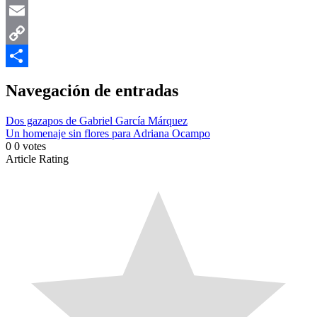
WhatsApp
Email
Copy
Link
Compartir
Navegación de entradas
Dos gazapos de Gabriel García Márquez
Un homenaje sin flores para Adriana Ocampo
0
0
votes
Article Rating