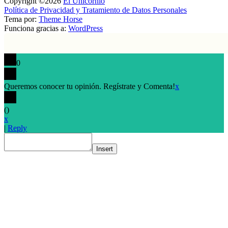
Copyright ©2026
El Unicornio
Política de Privacidad y Tratamiento de Datos Personales
Tema por:
Theme Horse
Funciona gracias a:
WordPress
0
Queremos conocer tu opinión. Regístrate y Comenta!
x
(
)
x
|
Reply
Insert