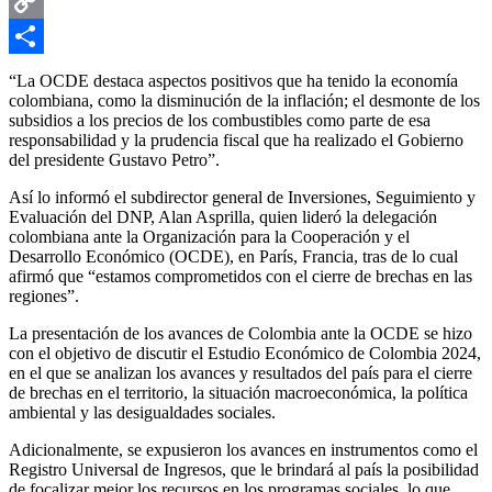
Email
Copy
Link
Compartir
“La OCDE destaca aspectos positivos que ha tenido la economía
colombiana, como la disminución de la inflación; el desmonte de los
subsidios a los precios de los combustibles como parte de esa
responsabilidad y la prudencia fiscal que ha realizado el Gobierno
del presidente Gustavo Petro”.
Así lo informó el subdirector general de Inversiones, Seguimiento y
Evaluación del DNP, Alan Asprilla, quien lideró la delegación
colombiana ante la Organización para la Cooperación y el
Desarrollo Económico (OCDE), en París, Francia, tras de lo cual
afirmó que “estamos comprometidos con el cierre de brechas en las
regiones”.
La presentación de los avances de Colombia ante la OCDE se hizo
con el objetivo de discutir el Estudio Económico de Colombia 2024,
en el que se analizan los avances y resultados del país para el cierre
de brechas en el territorio, la situación macroeconómica, la política
ambiental y las desigualdades sociales.
Adicionalmente, se expusieron los avances en instrumentos como el
Registro Universal de Ingresos, que le brindará al país la posibilidad
de focalizar mejor los recursos en los programas sociales, lo que