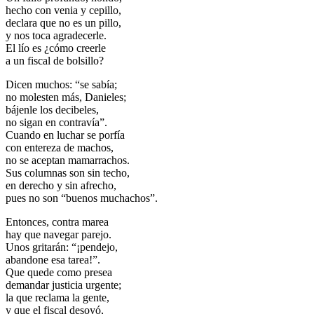
hecho con venia y cepillo,
declara que no es un pillo,
y nos toca agradecerle.
El lío es ¿cómo creerle
a un fiscal de bolsillo?
Dicen muchos: “se sabía;
no molesten más, Danieles;
bájenle los decibeles,
no sigan en contravía”.
Cuando en luchar se porfía
con entereza de machos,
no se aceptan mamarrachos.
Sus columnas son sin techo,
en derecho y sin afrecho,
pues no son “buenos muchachos”.
Entonces, contra marea
hay que navegar parejo.
Unos gritarán: “¡pendejo,
abandone esa tarea!”.
Que quede como presea
demandar justicia urgente;
la que reclama la gente,
y que el fiscal desoyó,