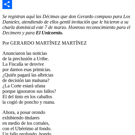
Copy
Link
Compartir
Se registran aquí las Décimas que don Gerardo compuso para Los
Danieles, atendiendo de ellos gentil invitación que le hicieron a su
charla dominical este 7 de marzo. Honroso reconocimiento para el
Decimero y para
El Unicornio.
Por GERARDO MARTÍNEZ MARTÍNEZ
Anunciaron las noticias
de la preclusión a Uribe.
La Fiscalía se desvive
por darnos esas primicias.
¿Quién pagará las albricias
de decisión tan malsana?
¿La Corte estará ufana
porque ignoraron sus fallos?
El del tinto en los caballos
la cogió de poncho y ruana.
Ahora, a posar orondo
exhibiendo titulares
en medio de los corrales,
con el Ubérrimo al fondo.
Un fallo profundo, hondo,