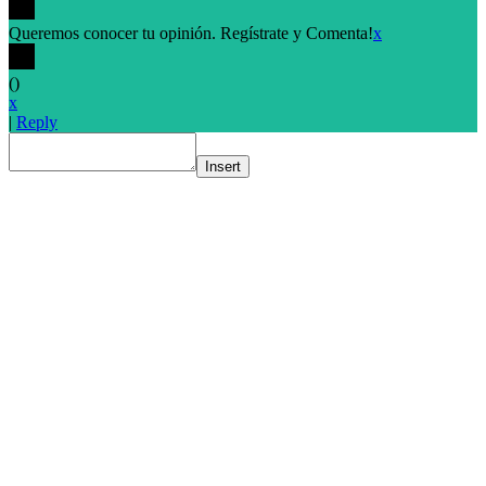
Queremos conocer tu opinión. Regístrate y Comenta!
x
(
)
x
|
Reply
Insert