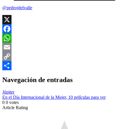
@pedrojdelvalle
X
Facebook
WhatsApp
Email
Copy
Link
Compartir
Navegación de entradas
Júpiter
En el Día Internacional de la Mujer, 10 películas para ver
0
0
votes
Article Rating