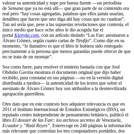
valorar su autenticidad y supe por buena fuente —un periodista
de
Semana
que ya no está allí— que gran parte de su contenido era
real pero “hay cosas agregadas, palabras que ellos jamás usarían,
detallitos que hacen que uno diga ahí hay cosas que no cuadran”.
Tan así sería que, pese a las supuestas revelaciones que contenía, el
único medio que hace ocho años le dio acogida fue el
portal
Kienyke.com
, con un artículo titulado “Las Farc asesinaron a
Álvaro Gómez, según cuatro cartas de
Tirofijo
”. Como dije en su
momento, “lo llamativo es que el libro le hubiera sido entregado
precisamente a la persona que menos garantías puede ofrecer de que
no se trata de un montaje”.
Sea como fuere, para resolver el misterio bastaría con que José
Obdulio Gaviria mostrara el documento original que dijo haber
recibido, para constatar en sus páginas —no en la versión digital
distribuida a medios— la autenticidad de los textos que sobre el
asesinato de Álvaro Gómez hoy son atribuidos a la desmovilizada
agrupación guerrillera.
Otro dato que en este contexto hoy adquiere relevancia es que en
2011 el Instituto Internacional de Estudios Estratégicos (IISS), un
reputado centro independiente de pensamiento británico, publicó el
libro
El dossier de las Farc: los archivos secretos de Venezuela,
Ecuador y “Raúl Reyes”.
Esterecoge en 240 páginas la información
más relevante que contenían los tres computadores portátiles, dos