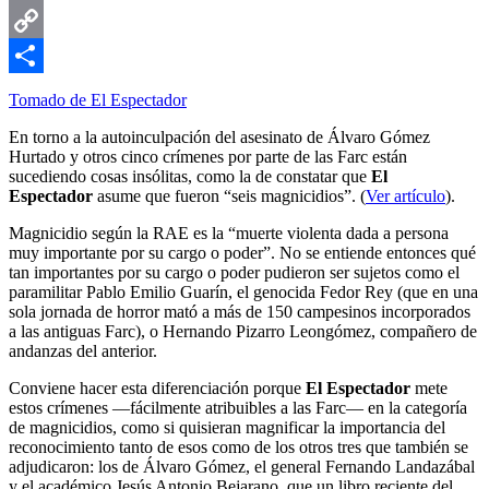
Email
Copy
Link
Compartir
Tomado de El Espectador
En torno a la autoinculpación del asesinato de Álvaro Gómez
Hurtado y otros cinco crímenes por parte de las Farc están
sucediendo cosas insólitas, como la de constatar que
El
Espectador
asume que fueron “seis magnicidios”. (
Ver artículo
).
Magnicidio según la RAE es la “muerte violenta dada a persona
muy importante por su cargo o poder”. No se entiende entonces qué
tan importantes por su cargo o poder pudieron ser sujetos como el
paramilitar Pablo Emilio Guarín, el genocida Fedor Rey (que en una
sola jornada de horror mató a más de 150 campesinos incorporados
a las antiguas Farc), o Hernando Pizarro Leongómez, compañero de
andanzas del anterior.
Conviene hacer esta diferenciación porque
El Espectador
mete
estos crímenes —fácilmente atribuibles a las Farc— en la categoría
de magnicidios, como si quisieran magnificar la importancia del
reconocimiento tanto de esos como de los otros tres que también se
adjudicaron: los de Álvaro Gómez, el general Fernando Landazábal
y el académico Jesús Antonio Bejarano, que un libro reciente del