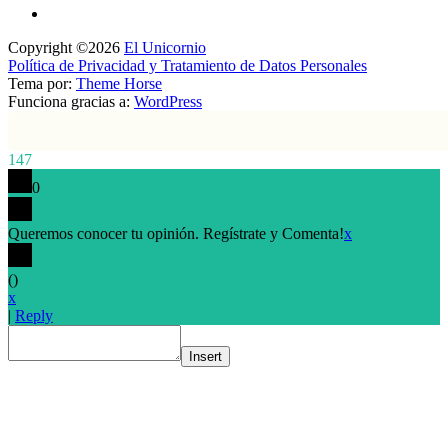
Copyright ©2026
El Unicornio
Política de Privacidad y Tratamiento de Datos Personales
Tema por:
Theme Horse
Funciona gracias a:
WordPress
147
0
Queremos conocer tu opinión. Regístrate y Comenta!
x
(
)
x
|
Reply
Insert