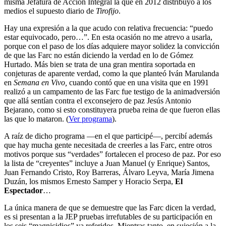
misma Jefatura de Acción Integral la que en 2012 distribuyó a los
medios el supuesto diario de
Tirofijo
.
Hay una expresión a la que acudo con relativa frecuencia: “puedo
estar equivocado, pero…”. En esta ocasión no me atrevo a usarla,
porque con el paso de los días adquiere mayor solidez la convicción
de que las Farc no están diciendo la verdad en lo de Gómez
Hurtado. Más bien se trata de una gran mentira soportada en
conjeturas de aparente verdad, como la que planteó Iván Marulanda
en
Semana en Vivo,
cuando contó que en una visita que en 1991
realizó a un campamento de las Farc fue testigo de la animadversión
que allá sentían contra el exconsejero de paz Jesús Antonio
Bejarano, como si esto constituyera prueba reina de que fueron ellas
las que lo mataron. (
Ver programa
).
A raíz de dicho programa —en el que participé—, percibí además
que hay mucha gente necesitada de creerles a las Farc, entre otros
motivos porque sus “verdades” fortalecen el proceso de paz. Por eso
la lista de “creyentes” incluye a Juan Manuel (y Enrique) Santos,
Juan Fernando Cristo, Roy Barreras, Álvaro Leyva, María Jimena
Duzán, los mismos Ernesto Samper y Horacio Serpa,
El
Espectador
…
La única manera de que se demuestre que las Farc dicen la verdad,
es si presentan a la JEP pruebas irrefutables de su participación en
los seis “magnicidios” ya referidos. Mientras tanto, en sujeción a la