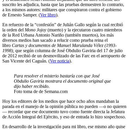
suscrito les adjudica, hasta que las pruebas demuestren lo contrario,
a los mismos autores: militares que conspiraron contra el gobierno
de Ernesto Samper. (
Ver libro
).
En refuerzo de la “confesión” de Julián Gallo según la cual recibió
la orden del
Mono Jojoy
(muerto) y la ejecutaron cuatro miembros
de la Red Urbana Antonio Nariño (también muertos), los más
diversos medios han sacado a relucir como prueba reina el
libro
Cartas y documentos de Manuel Marulanda Vélez (1993-
1998),
que según columna de José Obdulio Gaviria del 17 de julio
de 2012 recibió de un desmovilizado de las Farc en el aeropuerto de
San Vicente del Caguán. (
Ver noticia
).
Para resolver el misterio bastaría con que José
Obdulio Gaviria mostrara el documento original que
dijo haber recibido
.
Foto toma de de Semana.com
Hoy los editores de los medios que hace ocho años mandaban la
parada en el manejo de la opinión pública no pueden —o no quieren
— recordar que ese documento tuvo como fuente directa la Jefatura
de Acción Integral del Ejército, y eso de entrada lo hizo sospechoso.
En desarrollo de la investigación para mi libro, ese mismo año quise