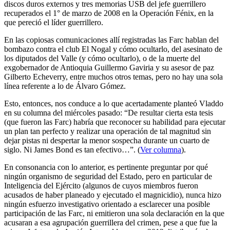
discos duros externos y tres memorias USB del jefe guerrillero
recuperados el 1° de marzo de 2008 en la Operación Fénix, en la
que pereció el líder guerrillero.
En las copiosas comunicaciones allí registradas las Farc hablan del
bombazo contra el club El Nogal y cómo ocultarlo, del asesinato de
los diputados del Valle (y cómo ocultarlo), o de la muerte del
exgobernador de Antioquia Guillermo Gaviria y su asesor de paz
Gilberto Echeverry, entre muchos otros temas, pero no hay una sola
línea referente a lo de Álvaro Gómez.
Esto, entonces, nos conduce a lo que acertadamente planteó Vladdo
en su columna del miércoles pasado: “De resultar cierta esta tesis
(que fueron las Farc) habría que reconocer su habilidad para ejecutar
un plan tan perfecto y realizar una operación de tal magnitud sin
dejar pistas ni despertar la menor sospecha durante un cuarto de
siglo. Ni James Bond es tan efectivo…”. (
Ver columna
).
En consonancia con lo anterior, es pertinente preguntar por qué
ningún organismo de seguridad del Estado, pero en particular de
Inteligencia del Ejército (algunos de cuyos miembros fueron
acusados de haber planeado y ejecutado el magnicidio), nunca hizo
ningún esfuerzo investigativo orientado a esclarecer una posible
participación de las Farc, ni emitieron una sola declaración en la que
acusaran a esa agrupación guerrillera del crimen, pese a que fue la