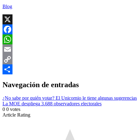
Blog
X
Facebook
WhatsApp
Email
Copy
Link
Compartir
Navegación de entradas
¿No sabe por quién votar? El Unicornio le tiene algunas sugerencias
La MOE despliega 3.688 observadores electorales
0
0
votes
Article Rating