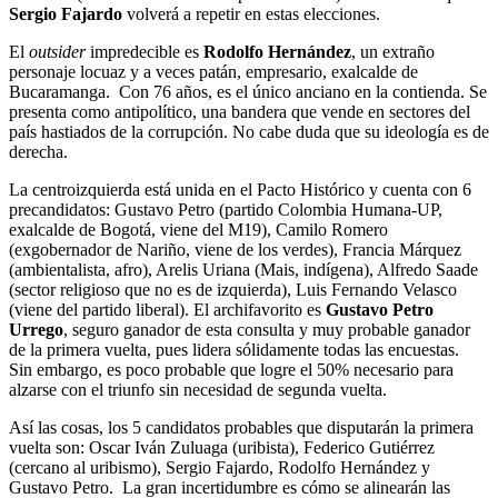
Sergio Fajardo
volverá a repetir en estas elecciones.
El
outsider
impredecible es
Rodolfo Hernández
, un extraño
personaje locuaz y a veces patán, empresario, exalcalde de
Bucaramanga. Con 76 años, es el único anciano en la contienda. Se
presenta como antipolítico, una bandera que vende en sectores del
país hastiados de la corrupción. No cabe duda que su ideología es de
derecha.
La centroizquierda está unida en el Pacto Histórico y cuenta con 6
precandidatos: Gustavo Petro (partido Colombia Humana-UP,
exalcalde de Bogotá, viene del M19), Camilo Romero
(exgobernador de Nariño, viene de los verdes), Francia Márquez
(ambientalista, afro), Arelis Uriana (Mais, indígena), Alfredo Saade
(sector religioso que no es de izquierda), Luis Fernando Velasco
(viene del partido liberal). El archifavorito es
Gustavo Petro
Urrego
, seguro ganador de esta consulta y muy probable ganador
de la primera vuelta, pues lidera sólidamente todas las encuestas.
Sin embargo, es poco probable que logre el 50% necesario para
alzarse con el triunfo sin necesidad de segunda vuelta.
Así las cosas, los 5 candidatos probables que disputarán la primera
vuelta son: Oscar Iván Zuluaga (uribista), Federico Gutiérrez
(cercano al uribismo), Sergio Fajardo, Rodolfo Hernández y
Gustavo Petro. La gran incertidumbre es cómo se alinearán las