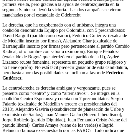
primera vuelta, pero gracias a la ayuda de centroizquierda en la
segunda Santos se llevó la victoria. Las dos campañas se vieron
manchadas por el escándalo de Odebrecht.
La derecha, que ha cogobernado con el uribismo, integra una
coalición denominada Equipo por Colombia, con 5 precandidatos:
David Barguil (partido conservador), Federico Gutiérrez (exalcalde
de Medellín inscrito por firmas), Alejandro Char (exalcalde de
Barranquilla inscrito por firmas pero perteneciente al partido Cambio
Radical, otro nombre con sabor a oxímoron), Enrique Peñaloza
(exalcalde de Bogotá que aterrizó en el partido de la U), Aydeé
Lizarazo (cuota femenina, representa un pequeño grupo religioso y
no tiene opción). No está fácil predecir ganador de esta candidatura,
pero hasta ahora las posibilidades se inclinan a favor de
Federico
Gutiérrez
.
La centroderecha es derecha ambigua y vergonzante, pues se
presenta como “centro” y como “alternativos”. Se integra en la
coalición Centro Esperanza y cuenta con 7 precandidatos: Sergio
Fajardo (exalcalde de Medellín y tercero en presidenciales del
2018), Alejandro Gaviria (exsubdirector de planeación de Uribe y
exministro de Santos), Juan Manuel Galán (Nuevo Liberalismo),
Jorge Robledo (partido Dignidad), Juan Fernando Cristo (viene del
partido liberal), Carlos Amaya (viene de los verdes) e Ingrid
Betancur (famosa exsecuestrada por las FARC). Todo indica que