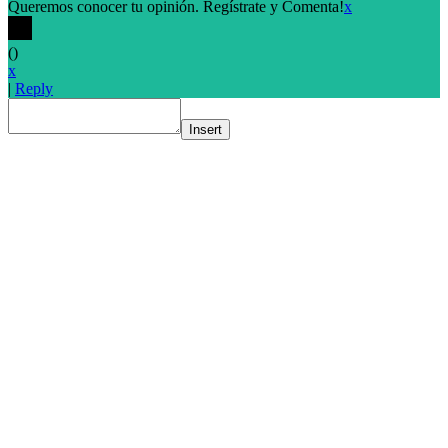
Queremos conocer tu opinión. Regístrate y Comenta!
x
(
)
x
|
Reply
Insert