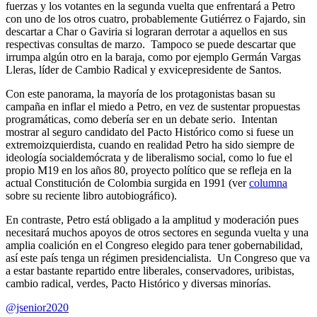
fuerzas y los votantes en la segunda vuelta que enfrentará a Petro
con uno de los otros cuatro, probablemente Gutiérrez o Fajardo, sin
descartar a Char o Gaviria si lograran derrotar a aquellos en sus
respectivas consultas de marzo. Tampoco se puede descartar que
irrumpa algún otro en la baraja, como por ejemplo Germán Vargas
Lleras, líder de Cambio Radical y exvicepresidente de Santos.
Con este panorama, la mayoría de los protagonistas basan su
campaña en inflar el miedo a Petro, en vez de sustentar propuestas
programáticas, como debería ser en un debate serio. Intentan
mostrar al seguro candidato del Pacto Histórico como si fuese un
extremoizquierdista, cuando en realidad Petro ha sido siempre de
ideología socialdemócrata y de liberalismo social, como lo fue el
propio M19 en los años 80, proyecto político que se refleja en la
actual Constitución de Colombia surgida en 1991 (ver
columna
sobre su reciente libro autobiográfico).
En contraste, Petro está obligado a la amplitud y moderación pues
necesitará muchos apoyos de otros sectores en segunda vuelta y una
amplia coalición en el Congreso elegido para tener gobernabilidad,
así este país tenga un régimen presidencialista. Un Congreso que va
a estar bastante repartido entre liberales, conservadores, uribistas,
cambio radical, verdes, Pacto Histórico y diversas minorías.
@jsenior2020