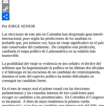
WhatsApp
Email
Copy
Link
Compartir
Por JORGE SENIOR
Las elecciones de este año en Colombia han despertado gran interés
internacional, pues según las predicciones de los analistas es
probable que, por primera vez, haya un viraje significativo en el país
más conservador del continente. De cumplirse esta predicción,
cambiaría el mapa político de Latinoamérica en su eslabón más
inamovible.
La posibilidad del viraje se evidencia en dos señales: el declive del
uribismo que ha hegemonizado la política en las últimas dos décadas
y el liderazgo en las encuestas de un candidato de centroizquierda,
mientras el resto del espectro político ha tenido dificultades en
conseguir un candidato fuerte.
En el mes de marzo será el primer round con las elecciones
parlamentarias y las consultas internas de tres coaliciones para
escoger su candidato a las presidenciales. En Colombia el Congreso
es bicameral. A fines de mayo tendremos la primera vuelta
presidencial y, si no hay un candidato que obtenga más del 50%, tres