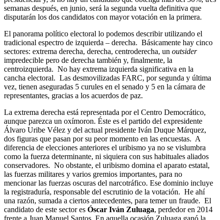
semanas después, en junio, será la segunda vuelta definitiva que
disputarán los dos candidatos con mayor votación en la primera.
El panorama político electoral lo podemos describir utilizando el
tradicional espectro de izquierda – derecha. Básicamente hay cinco
sectores: extrema derecha, derecha, centroderecha, un
outsider
impredecible pero de derecha también y, finalmente, la
centroizquierda. No hay extrema izquierda significativa en la
cancha electoral. Las desmovilizadas FARC, por segunda y última
vez, tienen aseguradas 5 curules en el senado y 5 en la cámara de
representantes, gracias a los acuerdos de paz.
La extrema derecha está representada por el Centro Democrático,
aunque parezca un oxímoron. Éste es el partido del expresidente
Álvaro Uribe Vélez y del actual presidente Iván Duque Márquez,
dos figuras que pasan por su peor momento en las encuestas. A
diferencia de elecciones anteriores el uribismo ya no se vislumbra
como la fuerza determinante, ni siquiera con sus habituales aliados
conservadores. No obstante, el uribismo domina el aparato estatal,
las fuerzas militares y varios gremios importantes, para no
mencionar las fuerzas oscuras del narcotráfico. Ese dominio incluye
la registraduría, responsable del escrutinio de la votación. He ahí
una razón, sumada a ciertos antecedentes, para temer un fraude. El
candidato de este sector es
Óscar Iván Zuluaga
, perdedor en 2014
frente a Juan Manuel Santos. En aquella ocasión Zuluaga ganó la