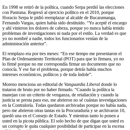
En 1998 se retiró de la política, cuando Serpa perdió las elecciones
con Pastrana. Regresó al ejercicio político en el 2010, porque
Horacio Serpa le pidió reemplazar al alcalde de Bucaramanga,
Fernando Vargas, quien había sido destituido. “Yo acepté el encargo
y ahí vinieron los dolores de cabeza, porque yo nunca había tenido
problemas de investigaciones ni nada por el estilo. La verdad es que
yo no nombré a nadie, todos los funcionarios venían de la
administración anterior”.
El remplazo era por tres meses: “En ese tiempo me presentaron el
Plan de Ordenamiento Territorial (POT) para que lo firmara, yo no
lo firmé porque no me correspondía firmar un documento que no
conocía. Y ese fue el problema, porque detrás había muchos
intereses económicos, políticos y de toda índole”.
Moreno menciona un editorial de
Vanguardia Liberal
donde lo
trataron de bruto por no haber firmado. “Cuando la política la
manejan con un criterio de venganza, de retaliación y cuando la
justicia se presta para eso, me abrieron no sé cuántas investigaciones
en la Contraloría. Todas quedaron archivadas porque no había nada,
pero me abrieron otras tantas en la Procuraduría y se archivaron 10,
quedó una en el Consejo de Estado. Y mientras tanto lo ponen a
usted en la picota pública. El solo hecho de que digan que usted es
un corrupto le quita cualquier posibilidad de participar en la escena