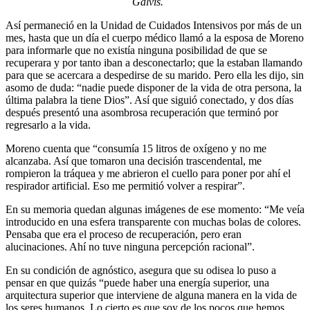
Galvis.
Así permaneció en la Unidad de Cuidados Intensivos por más de un
mes, hasta que un día el cuerpo médico llamó a la esposa de Moreno
para informarle que no existía ninguna posibilidad de que se
recuperara y por tanto iban a desconectarlo; que la estaban llamando
para que se acercara a despedirse de su marido. Pero ella les dijo, sin
asomo de duda: “nadie puede disponer de la vida de otra persona, la
última palabra la tiene Dios”. Así que siguió conectado, y dos días
después presentó una asombrosa recuperación que terminó por
regresarlo a la vida.
Moreno cuenta que “consumía 15 litros de oxígeno y no me
alcanzaba. Así que tomaron una decisión trascendental, me
rompieron la tráquea y me abrieron el cuello para poner por ahí el
respirador artificial. Eso me permitió volver a respirar”.
En su memoria quedan algunas imágenes de ese momento: “Me veía
introducido en una esfera transparente con muchas bolas de colores.
Pensaba que era el proceso de recuperación, pero eran
alucinaciones. Ahí no tuve ninguna percepción racional”.
En su condición de agnóstico, asegura que su odisea lo puso a
pensar en que quizás “puede haber una energía superior, una
arquitectura superior que interviene de alguna manera en la vida de
los seres humanos. Lo cierto es que soy de los pocos que hemos