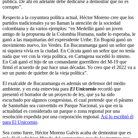
pública. De ahí en adelante debe dedicarse a demostrar que no es
corrupto”.
Respecto a la coyuntura política actual, Héctor Moreno cree que los
partidos tradicionales ya no llaman la atención de la sociedad
colombiana y da varios ejemplos: “en Medellín ganó un joven
amigo de la propuesta de la Colombia Humana, nadie lo esperaba, le
ganó a las maquinarias del expresidente Uribe. En Bogotá ganó un
movimiento nuevo, los Verdes. En Bucaramanga ganó un señor que
ni siquiera vivía en la ciudad. En Cúcuta ganó un señor que no tenía
nada que ver con la vieja política, en Cartagena sucedió lo mismo.
En Cali ganó el hijo de un comandante guerrillero del M-19 que
firmó el acuerdo de paz hace unas décadas. Yo creo que el 2022 va a
ser un punto de quiebre de la vieja política”.
El exalcalde de Bucaramanga es además un defensor del medio
ambiente, y en esta entrevista para
El Unicornio
recordó que
presentó el borrador de un proyecto de ley, que ya ha sido
escuchado por algunos congresistas, el cual pretende que el páramo
de Santurbán sea convertido en Parque Nacional, ya que en la
actualidad es considerado un parque o zona regional por una
resolución expedida por una corporación regional.
Así lo escribió él
para El Unicornio
.
Sea como fuere, Héctor Moreno Galvis acaba de demostrar que es