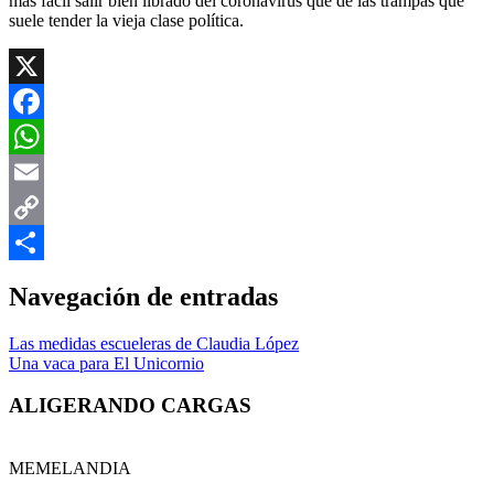
más fácil salir bien librado del coronavirus que de las trampas que
suele tender la vieja clase política.
X
Facebook
WhatsApp
Email
Copy
Link
Compartir
Navegación de entradas
Las medidas escueleras de Claudia López
Una vaca para El Unicornio
ALIGERANDO CARGAS
MEMELANDIA