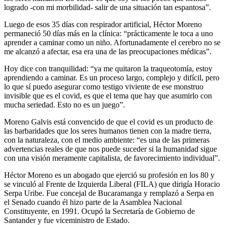
logrado -con mi morbilidad- salir de una situación tan espantosa”.
Luego de esos 35 días con respirador artificial, Héctor Moreno
permaneció 50 días más en la clínica: “prácticamente le toca a uno
aprender a caminar como un niño. Afortunadamente el cerebro no se
me alcanzó a afectar, esa era una de las preocupaciones médicas”.
Hoy dice con tranquilidad: “ya me quitaron la traqueotomía, estoy
aprendiendo a caminar. Es un proceso largo, complejo y difícil, pero
lo que sí puedo asegurar como testigo viviente de ese monstruo
invisible que es el covid, es que el tema que hay que asumirlo con
mucha seriedad. Esto no es un juego”.
Moreno Galvis está convencido de que el covid es un producto de
las barbaridades que los seres humanos tienen con la madre tierra,
con la naturaleza, con el medio ambiente: “es una de las primeras
advertencias reales de que nos puede suceder si la humanidad sigue
con una visión meramente capitalista, de favorecimiento individual”.
Héctor Moreno es un abogado que ejerció su profesión en los 80 y
se vinculó al Frente de Izquierda Liberal (FILA) que dirigía Horacio
Serpa Uribe. Fue concejal de Bucaramanga y remplazó a Serpa en
el Senado cuando él hizo parte de la Asamblea Nacional
Constituyente, en 1991. Ocupó la Secretaría de Gobierno de
Santander y fue viceministro de Estado.