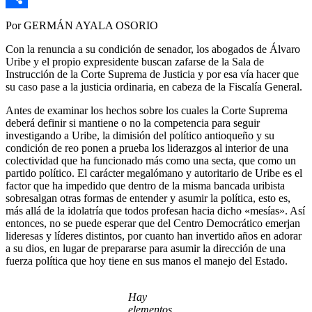
Link
Compartir
Por GERMÁN AYALA OSORIO
Con la renuncia a su condición de senador, los abogados de Álvaro
Uribe y el propio expresidente buscan zafarse de la Sala de
Instrucción de la Corte Suprema de Justicia y por esa vía hacer que
su caso pase a la justicia ordinaria, en cabeza de la Fiscalía General.
Antes de examinar los hechos sobre los cuales la Corte Suprema
deberá definir si mantiene o no la competencia para seguir
investigando a Uribe, la dimisión del político antioqueño y su
condición de reo ponen a prueba los liderazgos al interior de una
colectividad que ha funcionado más como una secta, que como un
partido político. El carácter megalómano y autoritario de Uribe es el
factor que ha impedido que dentro de la misma bancada uribista
sobresalgan otras formas de entender y asumir la política, esto es,
más allá de la idolatría que todos profesan hacia dicho «mesías». Así
entonces, no se puede esperar que del Centro Democrático emerjan
lideresas y líderes distintos, por cuanto han invertido años en adorar
a su dios, en lugar de prepararse para asumir la dirección de una
fuerza política que hoy tiene en sus manos el manejo del Estado.
Hay
elementos