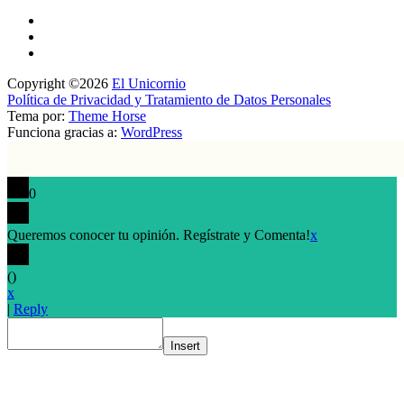
Copyright ©2026
El Unicornio
Política de Privacidad y Tratamiento de Datos Personales
Tema por:
Theme Horse
Funciona gracias a:
WordPress
0
Queremos conocer tu opinión. Regístrate y Comenta!
x
(
)
x
|
Reply
Insert