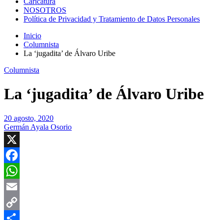
Caricatura
NOSOTROS
Política de Privacidad y Tratamiento de Datos Personales
Inicio
Columnista
La ‘jugadita’ de Álvaro Uribe
Columnista
La ‘jugadita’ de Álvaro Uribe
20 agosto, 2020
Germán Ayala Osorio
X
Facebook
WhatsApp
Email
Copy