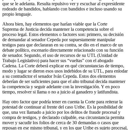
que se le adelanta. Resulta repulsivo ver y escuchar al expresidente
rodeado de bandidos, hablando con bandidos e incluso usando su
propio lenguaje.
Ahora bien, hay elementos que harían viable que la Corte
Suprema de Justicia decida mantener la competencia sobre el
proceso legal. Estos elementos o factores son: primero, su decisión
de demandar al senador Cepeda por supuestamente manipular
testigos para que declararan en su contra, se dio en el marco de un
debate político, escenario directamente relacionado con su función
de senador. Segundo, el uso de recursos de su UTL (Unidad de
Trabajo Legislativo) para hacer sus “vueltas” con el abogado
Cadena. La Corte deberá explicar en qué circunstancias de tiempo,
modo y lugar se dieron esos usos indebidos de su UTL, para enlodar
a su contradictor el senador Iván Cepeda. Estos dos elementos
deberían de ser suficientes para que el alto tribunal decida mantener
la competencia y seguir adelante con la investigación. Y en poco
tiempo, resolver si llama o no a juicio al ganadero y latifundista.
Hay otro factor que podría tener en cuenta la Corte para reiterar la
potestad de continuar al frente del caso Uribe. Es la posibilidad de
que, una vez llamado a juicio por los delitos de fraude procesal y
compra de testigos, y declarado culpable, esa circunstancia permita
mover y sacudir los folios de cerca de 30 demandas o casos que
reposan en ese mismo tribunal, y en los que Uribe es sujeto procesal,