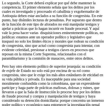
Lo segundo, la Corte deberá explicar por qué debe mantener la
competencia. El primer elemento señala que los delitos por los
cuales es investigado y procesado el caballista y exgobernador de
Antioquia deben estar anclados a su función de congresista. En este
punto, hay disímiles lecturas de penalistas. Por supuesto que dentro
de la función de este tipo de aforados no está manipular testigos y
apelar a prácticas que lo hagan incurrir en fraude procesal. Y aquí
vale la pena hacer varias disquisiciones eminentemente políticas, no
jurídicas: estamos ante un operador político y legislativo que
traspasó no solo los límites éticos y morales que rodean su condición
de congresista, sino que actuó como congresista para intentar, con
evidente celeridad, presionar a testigos claves en procesos que
reposan en la misma Corte Suprema, relacionados con el
paramilitarismo y la comisión de masacres, entre otros delitos.
Pero hay otro elemento político de superior jerarquía: su condición
de exjefe de Estado no solo está por encima de su rol como
congresista, sino que le exige los más altos estándares de eticidad en
su vida pública y privada. Es inaceptable para una sociedad
moralmente confundida como la colombiana, que un expresidente
participe y haga parte de prácticas mafiosas, dolosas y ruines, que
llevaron a que la Sala de Instrucción lo procese hoy por los delitos
de fraude procesal y compra y manipulación de testigos y haya
considerado su detención domiciliaria: porque concentra un inmenso
poder político y económico para entorpecer la investigación penal