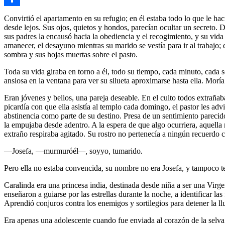
Link
Compartir
Convirtió el apartamento en su refugio; en él estaba todo lo que le hac
desde lejos. Sus ojos, quietos y hondos, parecían ocultar un secreto. D
sus padres la encausó hacia la obediencia y el recogimiento, y su vida 
amanecer, el desayuno mientras su marido se vestía para ir al trabajo; 
sombra y sus hojas muertas sobre el pasto.
Toda su vida giraba en torno a él, todo su tiempo, cada minuto, cada s
ansiosa en la ventana para ver su silueta aproximarse hasta ella. Moría
Eran jóvenes y bellos, una pareja deseable. En el culto todos extrañab
picardía con que ella asistía al templo cada domingo, el pastor les adv
abstinencia como parte de su destino. Presa de un sentimiento parecido
la empujaba desde adentro. A la espera de que algo ocurriera, aquella n
extraño respiraba agitado. Su rostro no pertenecía a ningún recuerdo c
—Josefa, —murmuróél
—,
soyyo
,
tumarido
.
Pero ella no estaba convencida, su nombre no era Josefa, y tampoco tení
Caralinda era una princesa india, destinada desde niña a ser una Virgen
enseñaron a guiarse por las estrellas durante la noche, a identificar la
Aprendió conjuros contra los enemigos y sortilegios para detener la llu
Era apenas una adolescente cuando fue enviada al corazón de la selva