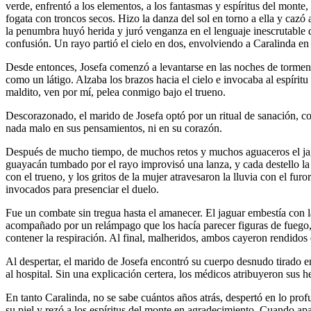
verde, enfrentó a los elementos, a los fantasmas y espíritus del monte,
fogata con troncos secos. Hizo la danza del sol en torno a ella y cazó
la penumbra huyó herida y juró venganza en el lenguaje inescrutable d
confusión. Un rayo partió el cielo en dos, envolviendo a Caralinda en
Desde entonces, Josefa comenzó a levantarse en las noches de tormenta
como un látigo. Alzaba los brazos hacia el cielo e invocaba al espíritu
maldito, ven por mí, pelea conmigo bajo el trueno.
Descorazonado, el marido de Josefa optó por un ritual de sanación, co
nada malo en sus pensamientos, ni en su corazón.
Después de mucho tiempo, de muchos retos y muchos aguaceros el jagua
guayacán tumbado por el rayo improvisó una lanza, y cada destello la 
con el trueno, y los gritos de la mujer atravesaron la lluvia con el fur
invocados para presenciar el duelo.
Fue un combate sin tregua hasta el amanecer. El jaguar embestía con la
acompañado por un relámpago que los hacía parecer figuras de fuego, 
contener la respiración. Al final, malheridos, ambos cayeron rendidos
Al despertar, el marido de Josefa encontró su cuerpo desnudo tirado en 
al hospital. Sin una explicación certera, los médicos atribuyeron sus he
En tanto Caralinda, no se sabe cuántos años atrás, despertó en lo profu
su piel y rezó a los espíritus del monte en agradecimiento. Cuando apar