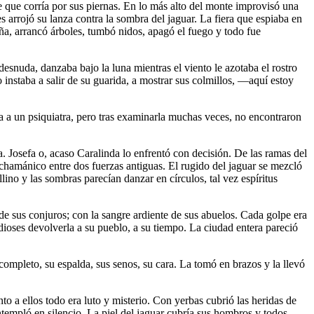
gre que corría por sus piernas. En lo más alto del monte improvisó una
 arrojó su lanza contra la sombra del jaguar. La fiera que espiaba en
ña, arrancó árboles, tumbó nidos, apagó el fuego y todo fue
snuda, danzaba bajo la luna mientras el viento le azotaba el rostro
o instaba a salir de su guarida, a mostrar sus colmillos, —aquí estoy
la a un psiquiatra, pero tras examinarla muchas veces, no encontraron
 Josefa o, acaso Caralinda lo enfrentó con decisión. De las ramas del
chamánico entre dos fuerzas antiguas. El rugido del jaguar se mezcló
llino y las sombras parecían danzar en círculos, tal vez espíritus
 de sus conjuros; con la sangre ardiente de sus abuelos. Cada golpe era
ioses devolverla a su pueblo, a su tiempo. La ciudad entera pareció
 completo, su espalda, sus senos, su cara. La tomó en brazos y la llevó
to a ellos todo era luto y misterio. Con yerbas cubrió las heridas de
ontempló en silencio. La piel del jaguar cubría sus hombros y todos