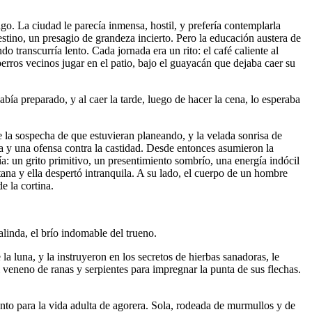
igo. La ciudad le parecía inmensa, hostil, y prefería contemplarla
estino, un presagio de grandeza incierto. Pero la educación austera de
 transcurría lento. Cada jornada era un rito: el café caliente al
 perros vecinos jugar en el patio, bajo el guayacán que dejaba caer su
ía preparado, y al caer la tarde, luego de hacer la cena, lo esperaba
e la sospecha de que estuvieran planeando, y la velada sonrisa de
ria y una ofensa contra la castidad. Desde entonces asumieron la
ía: un grito primitivo, un presentimiento sombrío, una energía indócil
tana y ella despertó intranquila. A su lado, el cuerpo de un hombre
e la cortina.
alinda, el brío indomable del trueno.
la luna, y la instruyeron en los secretos de hierbas sanadoras, le
el veneno de ranas y serpientes para impregnar la punta de sus flechas.
to para la vida adulta de agorera. Sola, rodeada de murmullos y de