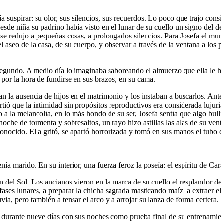
ía suspirar: su olor, sus silencios, sus recuerdos. Lo poco que trajo cons
esde niña su padrino había visto en el lunar de su cuello un signo del d
se redujo a pequeñas cosas, a prolongados silencios. Para Josefa el mundo
el aseo de la casa, de su cuerpo, y observar a través de la ventana a los
egundo. A medio día lo imaginaba saboreando el almuerzo que ella le hab
 por la hora de fundirse en sus brazos, en su cama.
an la ausencia de hijos en el matrimonio y los instaban a buscarlos. Ant
irtió que la intimidad sin propósitos reproductivos era considerada luju
 a la melancolía, en lo más hondo de su ser, Josefa sentía que algo bull
oche de tormenta y sobresaltos, un rayo hizo astillas las alas de su ven
onocido. Ella gritó, se apartó horrorizada y tomó en sus manos el tubo d
a marido. En su interior, una fuerza feroz la poseía: el espíritu de Car
 del Sol. Los ancianos vieron en la marca de su cuello el resplandor de 
s fases lunares, a preparar la chicha sagrada masticando maíz, a extraer 
via, pero también a tensar el arco y a arrojar su lanza de forma certera.
 durante nueve días con sus noches como prueba final de su entrenamien