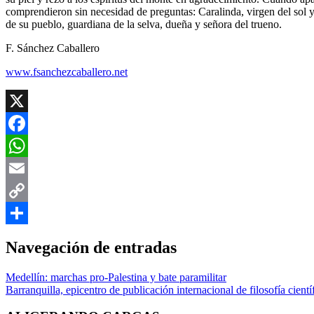
comprendieron sin necesidad de preguntas: Caralinda, virgen del sol y 
de su pueblo, guardiana de la selva, dueña y señora del trueno.
F. Sánchez Caballero
www.fsanchezcaballero.net
X
Facebook
WhatsApp
Email
Copy
Link
Compartir
Navegación de entradas
Medellín: marchas pro-Palestina y bate paramilitar
Barranquilla, epicentro de publicación internacional de filosofía cientí