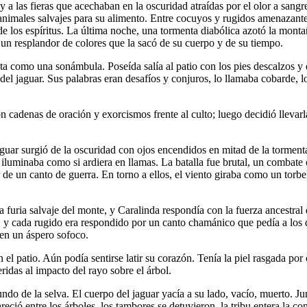
 y a las fieras que acechaban en la oscuridad atraídas por el olor a san
 animales salvajes para su alimento. Entre cocuyos y rugidos amenazantes
e los espíritus. La última noche, una tormenta diabólica azotó la monta
 un resplandor de colores que la sacó de su cuerpo y de su tiempo.
 como una sonámbula. Poseída salía al patio con los pies descalzos y de
 del jaguar. Sus palabras eran desafíos y conjuros, lo llamaba cobarde, l
n cadenas de oración y exorcismos frente al culto; luego decidió llevar
r surgió de la oscuridad con ojos encendidos en mitad de la tormenta.
iluminaba como si ardiera en llamas. La batalla fue brutal, un combate 
or de un canto de guerra. En torno a ellos, el viento giraba como un torbe
 furia salvaje del monte, y Caralinda respondía con la fuerza ancestral
y cada rugido era respondido por un canto chamánico que pedía a los d
 en un áspero sofoco.
el patio. Aún podía sentirse latir su corazón. Tenía la piel rasgada por
ridas al impacto del rayo sobre el árbol.
ndo de la selva. El cuerpo del jaguar yacía a su lado, vacío, muerto. Jun
eció entre los árboles, los tambores se detuvieron, la tribu entera la c