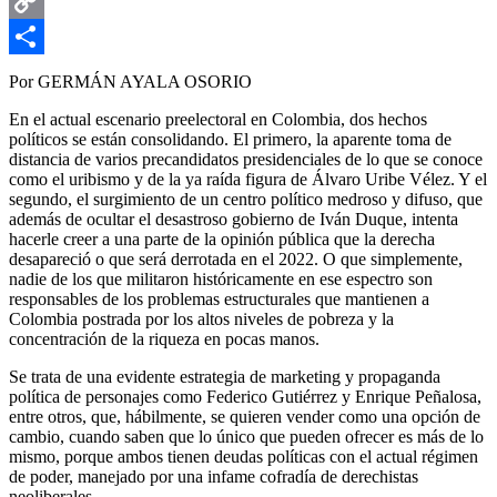
Email
Copy
Link
Compartir
Por GERMÁN AYALA OSORIO
En el actual escenario preelectoral en Colombia, dos hechos
políticos se están consolidando. El primero, la aparente toma de
distancia de varios precandidatos presidenciales de lo que se conoce
como el uribismo y de la ya raída figura de Álvaro Uribe Vélez. Y el
segundo, el surgimiento de un centro político medroso y difuso, que
además de ocultar el desastroso gobierno de Iván Duque, intenta
hacerle creer a una parte de la opinión pública que la derecha
desapareció o que será derrotada en el 2022. O que simplemente,
nadie de los que militaron históricamente en ese espectro son
responsables de los problemas estructurales que mantienen a
Colombia postrada por los altos niveles de pobreza y la
concentración de la riqueza en pocas manos.
Se trata de una evidente estrategia de marketing y propaganda
política de personajes como Federico Gutiérrez y Enrique Peñalosa,
entre otros, que, hábilmente, se quieren vender como una opción de
cambio, cuando saben que lo único que pueden ofrecer es más de lo
mismo, porque ambos tienen deudas políticas con el actual régimen
de poder, manejado por una infame cofradía de derechistas
neoliberales.