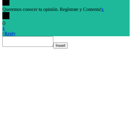
Queremos conocer tu opinión. Regístrate y Comenta!
x
(
)
x
|
Reply
Insert