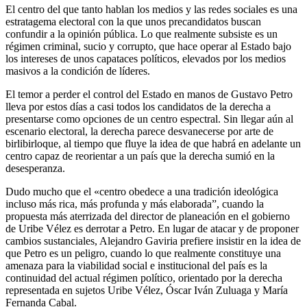
El centro del que tanto hablan los medios y las redes sociales es una
estratagema electoral con la que unos precandidatos buscan
confundir a la opinión pública. Lo que realmente subsiste es un
régimen criminal, sucio y corrupto, que hace operar al Estado bajo
los intereses de unos capataces políticos, elevados por los medios
masivos a la condición de líderes.
El temor a perder el control del Estado en manos de Gustavo Petro
lleva por estos días a casi todos los candidatos de la derecha a
presentarse como opciones de un centro espectral. Sin llegar aún al
escenario electoral, la derecha parece desvanecerse por arte de
birlibirloque, al tiempo que fluye la idea de que habrá en adelante un
centro capaz de reorientar a un país que la derecha sumió en la
desesperanza.
Dudo mucho que el «centro obedece a una tradición ideológica
incluso más rica, más profunda y más elaborada”, cuando la
propuesta más aterrizada del director de planeación en el gobierno
de Uribe Vélez es derrotar a Petro. En lugar de atacar y de proponer
cambios sustanciales, Alejandro Gaviria prefiere insistir en la idea de
que Petro es un peligro, cuando lo que realmente constituye una
amenaza para la viabilidad social e institucional del país es la
continuidad del actual régimen político, orientado por la derecha
representada en sujetos Uribe Vélez, Óscar Iván Zuluaga y María
Fernanda Cabal.