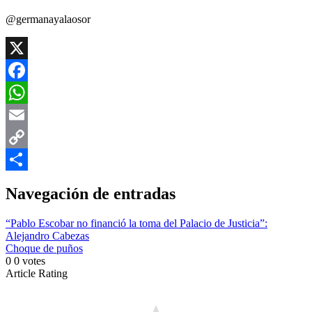
@germanayalaosor
X
Facebook
WhatsApp
Email
Copy
Link
Compartir
Navegación de entradas
“Pablo Escobar no financió la toma del Palacio de Justicia”:
Alejandro Cabezas
Choque de puños
0
0
votes
Article Rating