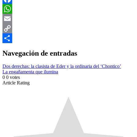
Facebook
WhatsApp
Email
Copy
Link
Compartir
Navegación de entradas
Dos derechas: la clasista de Eder y la ordinaria del ‘Chontico’
La engañamenta que ilumina
0
0
votes
Article Rating