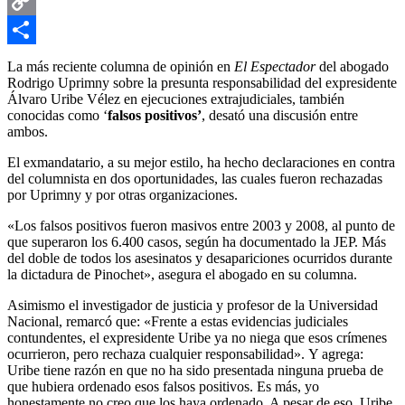
Email
Copy
Link
Compartir
La más reciente columna de opinión en
El Espectador
del abogado
Rodrigo Uprimny sobre la presunta responsabilidad del expresidente
Álvaro Uribe Vélez en ejecuciones extrajudiciales, también
conocidas como ‘
falsos positivos’
, desató una discusión entre
ambos.
El exmandatario, a su mejor estilo, ha hecho declaraciones en contra
del columnista en dos oportunidades, las cuales fueron rechazadas
por Uprimny y por otras organizaciones.
«Los falsos positivos fueron masivos entre 2003 y 2008, al punto de
que superaron los 6.400 casos, según ha documentado la JEP. Más
del doble de todos los asesinatos y desapariciones ocurridos durante
la dictadura de Pinochet», asegura el abogado en su columna.
Asimismo el investigador de justicia y profesor de la Universidad
Nacional, remarcó que: «Frente a estas evidencias judiciales
contundentes, el expresidente Uribe ya no niega que esos crímenes
ocurrieron, pero rechaza cualquier responsabilidad». Y agrega:
Uribe tiene razón en que no ha sido presentada ninguna prueba de
que hubiera ordenado esos falsos positivos. Es más, yo
honestamente no creo que los haya ordenado. A pesar de eso, Uribe