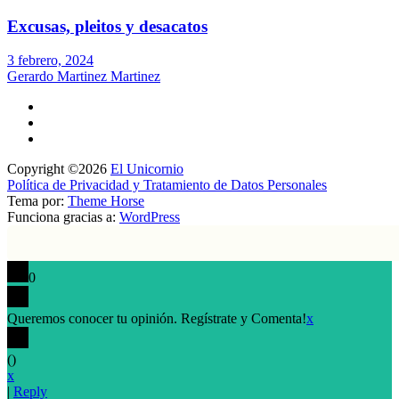
Excusas, pleitos y desacatos
3 febrero, 2024
Gerardo Martinez Martinez
Copyright ©2026
El Unicornio
Política de Privacidad y Tratamiento de Datos Personales
Tema por:
Theme Horse
Funciona gracias a:
WordPress
0
Queremos conocer tu opinión. Regístrate y Comenta!
x
(
)
x
|
Reply