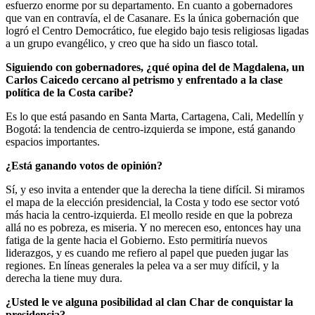
esfuerzo enorme por su departamento. En cuanto a gobernadores
que van en contravía, el de Casanare. Es la única gobernación que
logró el Centro Democrático, fue elegido bajo tesis religiosas ligadas
a un grupo evangélico, y creo que ha sido un fiasco total.
Siguiendo con gobernadores, ¿qué opina del de Magdalena, un
Carlos Caicedo cercano al petrismo y enfrentado a la clase
política de la Costa caribe?
Es lo que está pasando en Santa Marta, Cartagena, Cali, Medellín y
Bogotá: la tendencia de centro-izquierda se impone, está ganando
espacios importantes.
¿Está ganando votos de opinión?
Sí, y eso invita a entender que la derecha la tiene difícil. Si miramos
el mapa de la elección presidencial, la Costa y todo ese sector votó
más hacia la centro-izquierda. El meollo reside en que la pobreza
allá no es pobreza, es miseria. Y no merecen eso, entonces hay una
fatiga de la gente hacia el Gobierno. Esto permitiría nuevos
liderazgos, y es cuando me refiero al papel que pueden jugar las
regiones. En líneas generales la pelea va a ser muy difícil, y la
derecha la tiene muy dura.
¿Usted le ve alguna posibilidad al clan Char de conquistar la
presidencia?