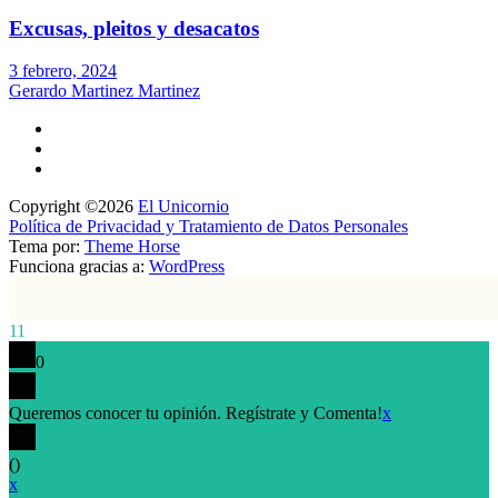
Excusas, pleitos y desacatos
3 febrero, 2024
Gerardo Martinez Martinez
Copyright ©2026
El Unicornio
Política de Privacidad y Tratamiento de Datos Personales
Tema por:
Theme Horse
Funciona gracias a:
WordPress
11
0
Queremos conocer tu opinión. Regístrate y Comenta!
x
(
)
x