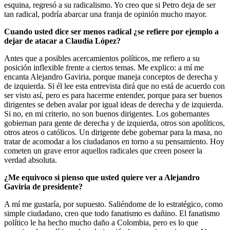
esquina, regresó a su radicalismo. Yo creo que si Petro deja de ser
tan radical, podría abarcar una franja de opinión mucho mayor.
Cuando usted dice ser menos radical ¿se refiere por ejemplo a
dejar de atacar a Claudia López?
Antes que a posibles acercamientos políticos, me refiero a su
posición inflexible frente a ciertos temas. Me explico: a mí me
encanta Alejandro Gaviria, porque maneja conceptos de derecha y
de izquierda. Si él lee esta entrevista dirá que no está de acuerdo con
ser visto así, pero es para hacerme entender, porque para ser buenos
dirigentes se deben avalar por igual ideas de derecha y de izquierda.
Si no, en mi criterio, no son buenos dirigentes. Los gobernantes
gobiernan para gente de derecha y de izquierda, otros son apolíticos,
otros ateos o católicos. Un dirigente debe gobernar para la masa, no
tratar de acomodar a los ciudadanos en torno a su pensamiento. Hoy
cometen un grave error aquellos radicales que creen poseer la
verdad absoluta.
¿Me equivoco si pienso que usted quiere ver a Alejandro
Gaviria de presidente?
A mí me gustaría, por supuesto. Saliéndome de lo estratégico, como
simple ciudadano, creo que todo fanatismo es dañino. El fanatismo
político le ha hecho mucho daño a Colombia, pero es lo que