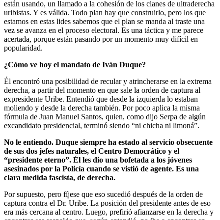
están usando, un llamado a la cohesión de los clanes de ultraderecha
uribistas. Y es válida. Todo plan hay que construirlo, pero los que
estamos en estas lides sabemos que el plan se manda al traste una
vez se avanza en el proceso electoral. Es una táctica y me parece
acertada, porque están pasando por un momento muy difícil en
popularidad.
¿Cómo ve hoy el mandato de Iván Duque?
Él encontró una posibilidad de recular y atrincherarse en la extrema
derecha, a partir del momento en que sale la orden de captura al
expresidente Uribe. Entendió que desde la izquierda lo estaban
moliendo y desde la derecha también. Por poco aplica la misma
fórmula de Juan Manuel Santos, quien, como dijo Serpa de algún
excandidato presidencial, terminó siendo “ni chicha ni limoná”.
No le entiendo. Duque siempre ha estado al servicio obsecuente
de sus dos jefes naturales, el Centro Democrático y el
“presidente eterno”. Él les dio una bofetada a los jóvenes
asesinados por la Policía cuando se vistió de agente. Es una
clara medida fascista, de derecha.
Por supuesto, pero fíjese que eso sucedió después de la orden de
captura contra el Dr. Uribe. La posición del presidente antes de eso
era más cercana al centro. Luego, prefirió afianzarse en la derecha y