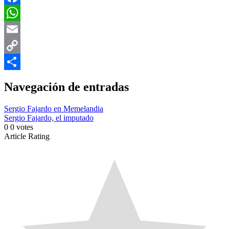
Facebook
WhatsApp
Email
Copy
Link
Compartir
Navegación de entradas
Sergio Fajardo en Memelandia
Sergio Fajardo, el imputado
0
0
votes
Article Rating