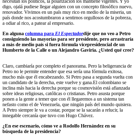
necesitan los políticos, la polarización los mantiene vigentes. Y yo
digo, ojalá pudiese llegar alguien con un concepto filosófico nuevo,
renovador. Vivimos en un país muy rico en medio de la miseria, un
país donde nos acostumbraron a sentirnos orgullosos de la pobreza,
a odiar al rico, a patear al empresario.
En alguna
columna para
El Espectador
dije que no veo a Petro
consiguiendo las mayorías para ser presidente, pero arrastraría
a más de medio país si fuera fórmula vicepresidencial de un
Humberto de la Calle o un Alejandro Gaviria. ¿Usted qué cree?
Claro, cambiaría por completo el panorama. Pero la beligerancia de
Petro no le permite entender que esa sería una fórmula exitosa,
mucho más que él encabezando. Si Petro pasa a segunda vuelta con
un candidato de la derecha, este vuelve y gana.El colombiano se
inclina más hacia la derecha porque su cosmovisión está afianzada
sobre ideas religiosas, católicas o cristianas. Petro asusta porque
ponen a la gente a temer que con él llegaremos a un sistema tan
nefasto como el de Venezuela, que ningún país del mundo quisiera.
A Petro siempre le va a costar, porque se la sacarán a relucir, la
innegable cercanía que tuvo con Hugo Chávez.
¿En ese escenario, cómo ve a Rodolfo Hernández en su
búsqueda de la presidencia?