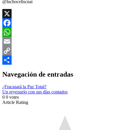
@luchoceliscnai
X
Facebook
WhatsApp
Email
Copy
Link
Compartir
Navegación de entradas
¿Fracasará la Paz Total?
Un reyezuelo con sus días contados
0
0
votes
Article Rating