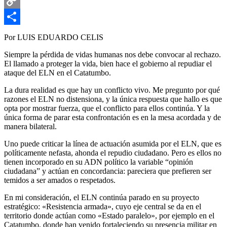
Email
Copy
Link
Compartir
Por LUIS EDUARDO CELIS
Siempre la pérdida de vidas humanas nos debe convocar al rechazo.
El llamado a proteger la vida, bien hace el gobierno al repudiar el
ataque del ELN en el Catatumbo.
La dura realidad es que hay un conflicto vivo. Me pregunto por qué
razones el ELN no distensiona, y la única respuesta que hallo es que
opta por mostrar fuerza, que el conflicto para ellos continúa. Y la
única forma de parar esta confrontación es en la mesa acordada y de
manera bilateral.
Uno puede criticar la línea de actuación asumida por el ELN, que es
políticamente nefasta, ahonda el repudio ciudadano. Pero es ellos no
tienen incorporado en su ADN político la variable “opinión
ciudadana” y actúan en concordancia: pareciera que prefieren ser
temidos a ser amados o respetados.
En mi consideración, el ELN continúa parado en su proyecto
estratégico: «Resistencia armada», cuyo eje central se da en el
territorio donde actúan como «Estado paralelo», por ejemplo en el
Catatumbo, donde han venido fortaleciendo su presencia militar en