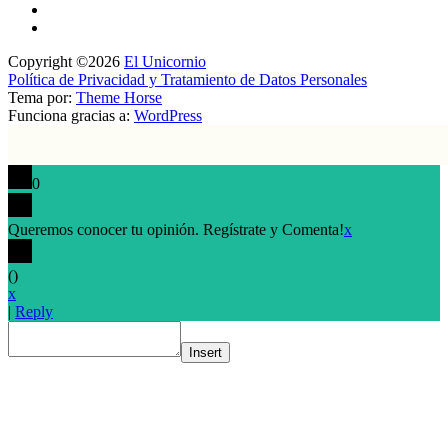
Copyright ©2026
El Unicornio
Política de Privacidad y Tratamiento de Datos Personales
Tema por:
Theme Horse
Funciona gracias a:
WordPress
0
Queremos conocer tu opinión. Regístrate y Comenta!
x
(
)
x
|
Reply
Insert