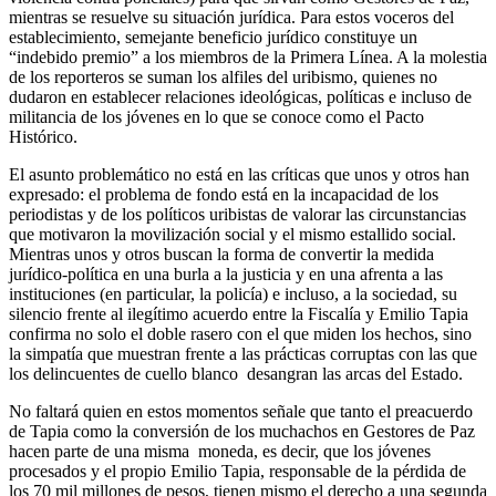
mientras se resuelve su situación jurídica. Para estos voceros del
establecimiento, semejante beneficio jurídico constituye un
“indebido premio” a los miembros de la Primera Línea. A la molestia
de los reporteros se suman los alfiles del uribismo, quienes no
dudaron en establecer relaciones ideológicas, políticas e incluso de
militancia de los jóvenes en lo que se conoce como el Pacto
Histórico.
El asunto problemático no está en las críticas que unos y otros han
expresado: el problema de fondo está en la incapacidad de los
periodistas y de los políticos uribistas de valorar las circunstancias
que motivaron la movilización social y el mismo estallido social.
Mientras unos y otros buscan la forma de convertir la medida
jurídico-política en una burla a la justicia y en una afrenta a las
instituciones (en particular, la policía) e incluso, a la sociedad, su
silencio frente al ilegítimo acuerdo entre la Fiscalía y Emilio Tapia
confirma no solo el doble rasero con el que miden los hechos, sino
la simpatía que muestran frente a las prácticas corruptas con las que
los delincuentes de cuello blanco desangran las arcas del Estado.
No faltará quien en estos momentos señale que tanto el preacuerdo
de Tapia como la conversión de los muchachos en Gestores de Paz
hacen parte de una misma moneda, es decir, que los jóvenes
procesados y el propio Emilio Tapia, responsable de la pérdida de
los 70 mil millones de pesos, tienen mismo el derecho a una segunda