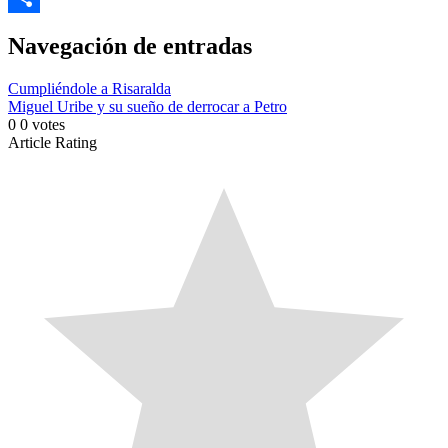
Link
Compartir
Navegación de entradas
Cumpliéndole a Risaralda
Miguel Uribe y su sueño de derrocar a Petro
0
0
votes
Article Rating