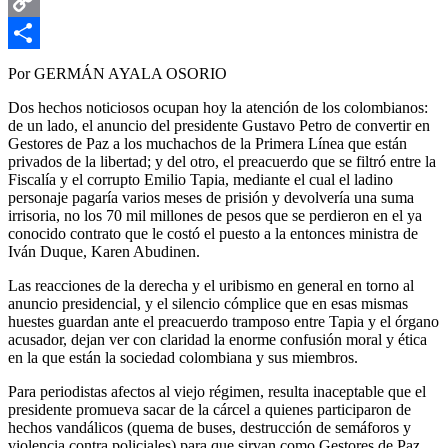
Email
Copy
Link
Compartir
Por GERMÁN AYALA OSORIO
Dos hechos noticiosos ocupan hoy la atención de los colombianos:
de un lado, el anuncio del presidente Gustavo Petro de convertir en
Gestores de Paz a los muchachos de la Primera Línea que están
privados de la libertad; y del otro, el preacuerdo que se filtró entre la
Fiscalía y el corrupto Emilio Tapia, mediante el cual el ladino
personaje pagaría varios meses de prisión y devolvería una suma
irrisoria, no los 70 mil millones de pesos que se perdieron en el ya
conocido contrato que le costó el puesto a la entonces ministra de
Iván Duque, Karen Abudinen.
Las reacciones de la derecha y el uribismo en general en torno al
anuncio presidencial, y el silencio cómplice que en esas mismas
huestes guardan ante el preacuerdo tramposo entre Tapia y el órgano
acusador, dejan ver con claridad la enorme confusión moral y ética
en la que están la sociedad colombiana y sus miembros.
Para periodistas afectos al viejo régimen, resulta inaceptable que el
presidente promueva sacar de la cárcel a quienes participaron de
hechos vandálicos (quema de buses, destrucción de semáforos y
violencia contra policiales) para que sirvan como Gestores de Paz,