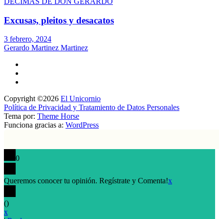
DÉCIMAS DE DON GERARDO
Excusas, pleitos y desacatos
3 febrero, 2024
Gerardo Martinez Martinez
Copyright ©2026
El Unicornio
Política de Privacidad y Tratamiento de Datos Personales
Tema por:
Theme Horse
Funciona gracias a:
WordPress
0
Queremos conocer tu opinión. Regístrate y Comenta!
x
(
)
x