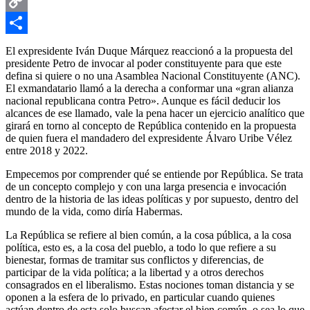
Email
Copy
Link
Compartir
El expresidente Iván Duque Márquez reaccionó a la propuesta del
presidente Petro de invocar al poder constituyente para que este
defina si quiere o no una Asamblea Nacional Constituyente (ANC).
El exmandatario llamó a la derecha a conformar una «gran alianza
nacional republicana contra Petro». Aunque es fácil deducir los
alcances de ese llamado, vale la pena hacer un ejercicio analítico que
girará en torno al concepto de República contenido en la propuesta
de quien fuera el mandadero del expresidente Álvaro Uribe Vélez
entre 2018 y 2022.
Empecemos por comprender qué se entiende por República. Se trata
de un concepto complejo y con una larga presencia e invocación
dentro de la historia de las ideas políticas y por supuesto, dentro del
mundo de la vida, como diría Habermas.
La República se refiere al bien común, a la cosa pública, a la cosa
política, esto es, a la cosa del pueblo, a todo lo que refiere a su
bienestar, formas de tramitar sus conflictos y diferencias, de
participar de la vida política; a la libertad y a otros derechos
consagrados en el liberalismo. Estas nociones toman distancia y se
oponen a la esfera de lo privado, en particular cuando quienes
actúan dentro de esta solo buscan afectar el bien común, o sea lo que