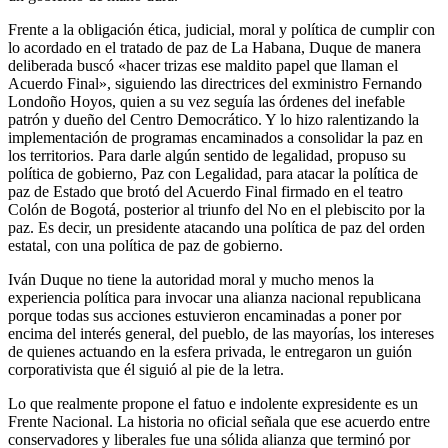
Frente a la obligación ética, judicial, moral y política de cumplir con
lo acordado en el tratado de paz de La Habana, Duque de manera
deliberada buscó «hacer trizas ese maldito papel que llaman el
Acuerdo Final», siguiendo las directrices del exministro Fernando
Londoño Hoyos, quien a su vez seguía las órdenes del inefable
patrón y dueño del Centro Democrático. Y lo hizo ralentizando la
implementación de programas encaminados a consolidar la paz en
los territorios. Para darle algún sentido de legalidad, propuso su
política de gobierno, Paz con Legalidad, para atacar la política de
paz de Estado que brotó del Acuerdo Final firmado en el teatro
Colón de Bogotá, posterior al triunfo del No en el plebiscito por la
paz. Es decir, un presidente atacando una política de paz del orden
estatal, con una política de paz de gobierno.
Iván Duque no tiene la autoridad moral y mucho menos la
experiencia política para invocar una alianza nacional republicana
porque todas sus acciones estuvieron encaminadas a poner por
encima del interés general, del pueblo, de las mayorías, los intereses
de quienes actuando en la esfera privada, le entregaron un guión
corporativista que él siguió al pie de la letra.
Lo que realmente propone el fatuo e indolente expresidente es un
Frente Nacional. La historia no oficial señala que ese acuerdo entre
conservadores y liberales fue una sólida alianza que terminó por