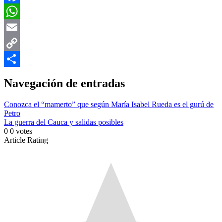
Facebook
WhatsApp
Email
Copy
Link
Compartir
Navegación de entradas
Conozca el “mamerto” que según María Isabel Rueda es el gurú de
Petro
La guerra del Cauca y salidas posibles
0
0
votes
Article Rating