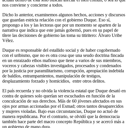
nos conviene y concierne a todos.
Dicho lo anterior, examinemos algunos hechos, acciones y discursos
que guardan estricta relación con el gobierno Duque. Eso sí,
propongo a los y las lectoras que por un momento se aparten de la
narrativa que indica que este jamás gobernó, pues en su papel de
títere las decisiones de gobierno las toma su titiritero: Álvaro Uribe
Vélez.
Duque es responsable del estallido social y de haber cogobernado
con el uribismo, que no es otra cosa que una seudo doctrina fincada
en un enraizado ethos mafioso que tiene a varios de sus miembros,
voceros y cabezas visibles investigados, procesados y condenados
por la justicia por paramilitarismo, corrupción, apropiación indebida
de baldíos, entrampamientos, manipulación de testigos,
desplazamiento forzado y homicidios, entre otros delitos.
El país recuerda y no olvida la violencia estatal que Duque desató en
contra de quienes solo querían ser escuchados en función de la
conculcación de sus derechos. Más de 60 jóvenes afectados en sus
ojos por armas accionadas por el Esmad; otros tantos desaparecidos
y mujeres violadas. Bajo esas circunstancias, Duque no actuó de
manera republicana. Por el contrario, se olvidó que la democracia
también hace parte del macro concepto República y se acercó más a
un gobierno de mano dura.