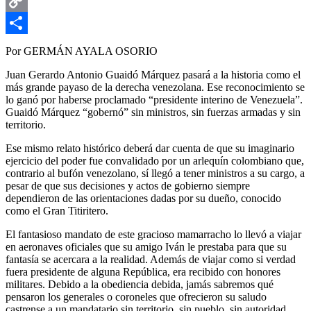
Email
Copy
Link
Compartir
Por GERMÁN AYALA OSORIO
Juan Gerardo Antonio Guaidó Márquez pasará a la historia como el
más grande payaso de la derecha venezolana. Ese reconocimiento se
lo ganó por haberse proclamado “presidente interino de Venezuela”.
Guaidó Márquez “gobernó” sin ministros, sin fuerzas armadas y sin
territorio.
Ese mismo relato histórico deberá dar cuenta de que su imaginario
ejercicio del poder fue convalidado por un arlequín colombiano que,
contrario al bufón venezolano, sí llegó a tener ministros a su cargo, a
pesar de que sus decisiones y actos de gobierno siempre
dependieron de las orientaciones dadas por su dueño, conocido
como el Gran Titiritero.
El fantasioso mandato de este gracioso mamarracho lo llevó a viajar
en aeronaves oficiales que su amigo Iván le prestaba para que su
fantasía se acercara a la realidad. Además de viajar como si verdad
fuera presidente de alguna República, era recibido con honores
militares. Debido a la obediencia debida, jamás sabremos qué
pensaron los generales o coroneles que ofrecieron su saludo
castrense a un mandatario sin territorio, sin pueblo, sin autoridad…