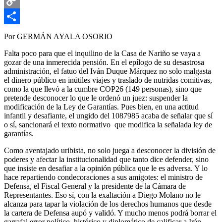
Email
Copy
Link
Compartir
Por GERMÁN AYALA OSORIO
Falta poco para que el inquilino de la Casa de Nariño se vaya a
gozar de una inmerecida pensión. En el epílogo de su desastrosa
administración, el fatuo del Iván Duque Márquez no solo malgasta
el dinero público en inútiles viajes y traslado de nutridas comitivas,
como la que llevó a la cumbre COP26 (149 personas), sino que
pretende desconocer lo que le ordenó un juez: suspender la
modificación de la Ley de Garantías. Pues bien, en una actitud
infantil y desafiante, el ungido del 1087985 acaba de señalar que sí
o sí, sancionará el texto normativo que modifica la señalada ley de
garantías.
Como aventajado uribista, no solo juega a desconocer la división de
poderes y afectar la institucionalidad que tanto dice defender, sino
que insiste en desafiar a la opinión pública que le es adversa. Y lo
hace repartiendo condecoraciones a sus amigotes: el ministro de
Defensa, el Fiscal General y la presidente de la Cámara de
Representantes. Eso sí, con la exaltación a Diego Molano no le
alcanza para tapar la violación de los derechos humanos que desde
la cartera de Defensa aupó y validó. Y mucho menos podrá borrar el
garrafal error político, histórico y diplomático de calificar a Irán