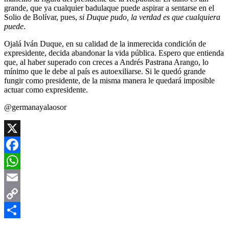
grande, que ya cualquier badulaque puede aspirar a sentarse en el
Solio de Bolívar, pues,
si Duque pudo, la verdad es que cualquiera
puede
.
Ojalá Iván Duque, en su calidad de la inmerecida condición de
expresidente, decida abandonar la vida pública. Espero que entienda
que, al haber superado con creces a Andrés Pastrana Arango, lo
mínimo que le debe al país es autoexiliarse. Si le quedó grande
fungir como presidente, de la misma manera le quedará imposible
actuar como expresidente.
@germanayalaosor
X
Facebook
WhatsApp
Email
Copy
Link
Compartir