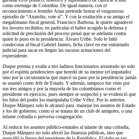
como enemigo de Colombia. De igual manera, con el
reconocimiento a Jennifer Arias pretende borrar el vergonzoso
episodio de “Anatolio, vote sí”. Y con la exaltación a su amigo el
megalómano fiscal general, Francisco Barbosa, le quiere agradecer
los favores recibidos, en particular el haber acogido la defensa y
solicitud de preclusión del proceso penal que se adelanta contra
quien lo puso en la presidencia: Álvaro Uribe. Solo le faltó
condecorar al fiscal Gabriel Jaimes, ficha clave en ese entramado
judicial para sacar en limpio las oscuras actuaciones del
expresidente.
Duque premia y exalta a tres ladinos funcionarios arrastrado no solo
por el espíritu pendenciero que heredó de su mentor (el imputado)
sino por la circunstancia que marcó su paso por la presidencia: jamás
se asumió como Jefe de Estado. Y además, tampoco fue visto por
sus tres amigos y por la mayoría de los colombianos como el
presidente en ejercicio, pues siempre se sospechó y se evidenció que
los hilos del poder los manipulaba Uribe Vélez. Por lo anterior,
Duque Márquez solo le alcanzó para manejar los asuntos de Estado
y los de gobierno, como si se tratara de un club de amigotes, o una
infame cofradía o perversa congregación.
Al reducir los asuntos público-estatales al talante de una cofradía,
Duque Márquez no solo afectó las finanzas públicas, sino que
mancilló la figura del presidente de la República. El daño es tan