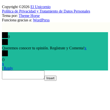
Copyright ©2026
El Unicornio
Política de Privacidad y Tratamiento de Datos Personales
Tema por:
Theme Horse
Funciona gracias a:
WordPress
0
Queremos conocer tu opinión. Regístrate y Comenta!
x
(
)
x
|
Reply
Insert