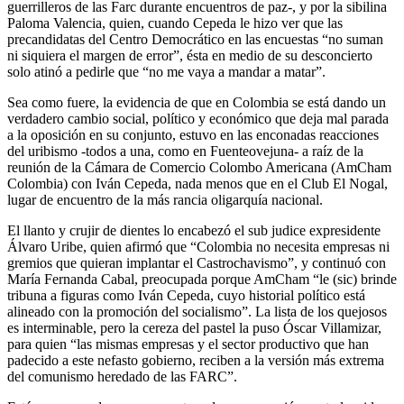
guerrilleros de las Farc durante encuentros de paz-, y por la sibilina
Paloma Valencia, quien, cuando Cepeda le hizo ver que las
precandidatas del Centro Democrático en las encuestas “no suman
ni siquiera el margen de error”, ésta en medio de su desconcierto
solo atinó a pedirle que “no me vaya a mandar a matar”.
Sea como fuere, la evidencia de que en Colombia se está dando un
verdadero cambio social, político y económico que deja mal parada
a la oposición en su conjunto, estuvo en las enconadas reacciones
del uribismo -todos a una, como en Fuenteovejuna- a raíz de la
reunión de la Cámara de Comercio Colombo Americana (AmCham
Colombia) con Iván Cepeda, nada menos que en el Club El Nogal,
lugar de encuentro de la más rancia oligarquía nacional.
El llanto y crujir de dientes lo encabezó el sub judice expresidente
Álvaro Uribe, quien afirmó que “Colombia no necesita empresas ni
gremios que quieran implantar el Castrochavismo”, y continuó con
María Fernanda Cabal, preocupada porque AmCham “le (sic) brinde
tribuna a figuras como Iván Cepeda, cuyo historial político está
alineado con la promoción del socialismo”. La lista de los quejosos
es interminable, pero la cereza del pastel la puso Óscar Villamizar,
para quien “las mismas empresas y el sector productivo que han
padecido a este nefasto gobierno, reciben a la versión más extrema
del comunismo heredado de las FARC”.