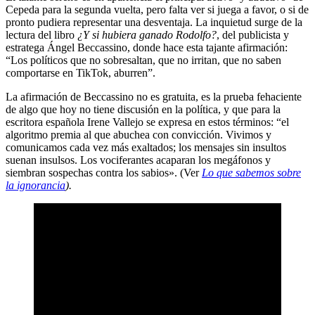
Cepeda para la segunda vuelta, pero falta ver si juega a favor, o si de
pronto pudiera representar una desventaja. La inquietud surge de la
lectura del libro
¿Y si hubiera ganado Rodolfo?
, del publicista y
estratega Ángel Beccassino, donde hace esta tajante afirmación:
“Los políticos que no sobresaltan, que no irritan, que no saben
comportarse en TikTok, aburren”.
La afirmación de Beccassino no es gratuita, es la prueba fehaciente
de algo que hoy no tiene discusión en la política, y que para la
escritora española Irene Vallejo se expresa en estos términos: “el
algoritmo premia al que abuchea con convicción. Vivimos y
comunicamos cada vez más exaltados; los mensajes sin insultos
suenan insulsos. Los vociferantes acaparan los megáfonos y
siembran sospechas contra los sabios». (Ver
Lo que sabemos sobre
la ignorancia
).