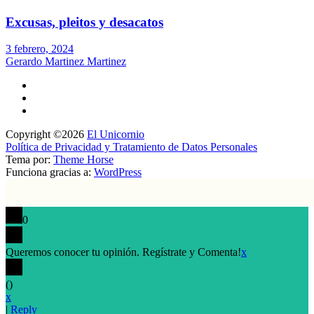
Excusas, pleitos y desacatos
3 febrero, 2024
Gerardo Martinez Martinez
Copyright ©2026
El Unicornio
Política de Privacidad y Tratamiento de Datos Personales
Tema por:
Theme Horse
Funciona gracias a:
WordPress
0
Queremos conocer tu opinión. Regístrate y Comenta!
x
(
)
x
|
Reply