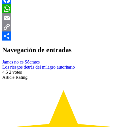
Facebook
WhatsApp
Email
Copy
Link
Compartir
Navegación de entradas
James no es Sócrates
Los riesgos detrás del milagro autoritario
4.5
2
votes
Article Rating