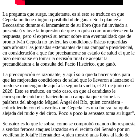
La pregunta que surge, inquietante, es si esto se traduce en que
Cepeda no tiene ninguna posibilidad de ganar. Se la planteé a
Beccassino durante el lanzamiento de su libro (que fui invitado a
presentar) y tuve la impresión de que no quiso comprometerse en la
respuesta, pero sí expresó su temor sobre una eventualidad: que de
pronto Iván Cepeda no tuviera las condiciones físicas requeridas
para afrontar las jornadas extenuantes de una campaña presidencial,
en consideración a que fue precisamente su estado de salud el que le
hizo demorarse en tomar la decisión final de aceptar la
precandidatura a la consulta del Pacto Histórico, que ganó.
La preocupación es razonable, y aquí solo queda hacer votos para
que las mejoradas condiciones de salud que lo llevaron a lanzarse al
ruedo se mantengan de aquí a la segunda vuelta, el 21 de junio de
2026. Esto se traduce, en todo caso, en que al candidato le
corresponde cuidarse, haciendo una campaña que retome las
palabras del abogado Miguel Ángel del Río, quien considera -
coincidiendo con el suscrito- que Cepeda “es una fuerza tranquila,
alejada del ruido y del circo. Poco a poco la sensatez toma su lugar”.
Sensatez es lo que le sobra, como se comprobó cuando dio respuesta
a sendos feroces ataques lanzados en el recinto del Senado por un
vociferante JotaPé Hernández -quien mostró unas fotos al lado de