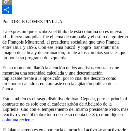
Email
Copy
Link
Compartir
Por JORGE GÓMEZ PINILLA
La expresión que encabeza el título de esta columna no es nueva.
«La fuerza tranquila» fue el lema de campaña y el estilo de gobierno
de François Mitterrand, el presidente socialista que tuvo Francia
entre 1981 y 1995. Con ese lema buscó -y logró- transmitir una
imagen de calma y determinación, frente a los cambios sociales que
proponía su programa de izquierda.
En su momento, llamó la atención de los analistas constatar que
mostraba una serenidad calculada y una determinación
implacable frente a la oposición, por lo cual fue descrito como
un «poder callado», en contraste con la agitación política de la
época.
Este también es el rasgo distintivo de Iván Cepeda, pero el principal
contraste no es solo con el carácter gritón de Abelardo de la
Espriella, sino con el temperamento del mismo presidente Petro, más
reactivo y volátil (sobre todo desde su cuenta de X), como dije en
columna reciente
.
El talante sereno es en apariencia el principal activo -y atractivo- de