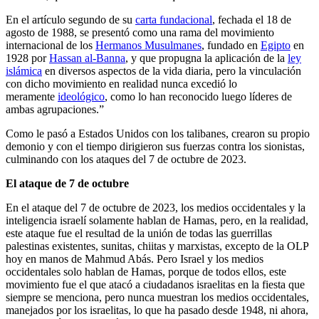
En el artículo segundo de su
carta fundacional
, fechada el 18 de
agosto de 1988, se presentó como una rama del movimiento
internacional de los
Hermanos Musulmanes
, fundado en
Egipto
en
1928 por
Hassan al-Banna
, y que propugna la aplicación de la
ley
islámica
en diversos aspectos de la vida diaria, pero la vinculación
con dicho movimiento en realidad nunca excedió lo
meramente
ideológico
, como lo han reconocido luego líderes de
ambas agrupaciones.” ​
Como le pasó a Estados Unidos con los talibanes, crearon su propio
demonio y con el tiempo dirigieron sus fuerzas contra los sionistas,
culminando con los ataques del 7 de octubre de 2023.
El ataque de 7 de octubre
En el ataque del 7 de octubre de 2023, los medios occidentales y la
inteligencia israelí solamente hablan de Hamas, pero, en la realidad,
este ataque fue el resultad de la unión de todas las guerrillas
palestinas existentes, sunitas, chiitas y marxistas, excepto de la OLP
hoy en manos de Mahmud Abás. Pero Israel y los medios
occidentales solo hablan de Hamas, porque de todos ellos, este
movimiento fue el que atacó a ciudadanos israelitas en la fiesta que
siempre se menciona, pero nunca muestran los medios occidentales,
manejados por los israelitas, lo que ha pasado desde 1948, ni ahora,