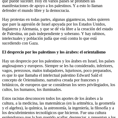
que puede suceder. Hoy en varios países se prohíben las
manifestaciones de apoyo a los palestinos. Y a esto lo llaman
defender el mundo libre y la democracia.
Hay protestas en todas partes, algunas gigantescas, todos quieren
que pare la agresión de Israel apoyada por los Estados Unidos,
Inglaterra y Alemania, y que se dé vía libre a la creación del estado
de Palestina, un país independiente y soberano. Y hay rabinos,
intelectuales y población judía que está contra lo que está
sucediendo con Gaza.
El desprecio por los palestinos y los árabes: el orientalismo
Hay un desprecio por los palestinos y los árabes en Israel, los países
anglosajones y europeos. Siempre se les ha considerado, inferiores,
vagos, perezosos, malos trabajadores, lujuriosos, poco preparados,
es que lo que llamaba el intelectual palestino Edward Saíd el
concepto de Orientalismo, narrativa creada por franceses y
británicos, de europeos que se consideran los seres privilegiados, los
cultos, los humanos, los iluminados.
Estos racistas desconocen todos los aportes de los árabes a la
cultura, a la medicina, las matemáticas (en la aritmética, la geometría
y el algebra), la química, la astronomía, la ingeniería, la filosofía y a
los descubrimientos tecnológicos que hicieron. Fue una cultura
esplendorosa que la han querido acallar, despreciar, y presentan a los