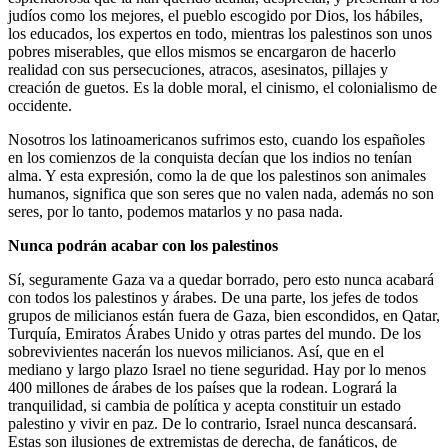
judíos como los mejores, el pueblo escogido por Dios, los hábiles,
los educados, los expertos en todo, mientras los palestinos son unos
pobres miserables, que ellos mismos se encargaron de hacerlo
realidad con sus persecuciones, atracos, asesinatos, pillajes y
creación de guetos. Es la doble moral, el cinismo, el colonialismo de
occidente.
Nosotros los latinoamericanos sufrimos esto, cuando los españoles
en los comienzos de la conquista decían que los indios no tenían
alma. Y esta expresión, como la de que los palestinos son animales
humanos, significa que son seres que no valen nada, además no son
seres, por lo tanto, podemos matarlos y no pasa nada.
Nunca podrán acabar con los palestinos
Sí, seguramente Gaza va a quedar borrado, pero esto nunca acabará
con todos los palestinos y árabes. De una parte, los jefes de todos
grupos de milicianos están fuera de Gaza, bien escondidos, en Qatar,
Turquía, Emiratos Árabes Unido y otras partes del mundo. De los
sobrevivientes nacerán los nuevos milicianos. Así, que en el
mediano y largo plazo Israel no tiene seguridad. Hay por lo menos
400 millones de árabes de los países que la rodean. Logrará la
tranquilidad, si cambia de política y acepta constituir un estado
palestino y vivir en paz. De lo contrario, Israel nunca descansará.
Estas son ilusiones de extremistas de derecha, de fanáticos, de