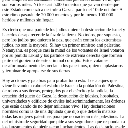
son varios miles. Ni los casi 5.000 muertos que ya van desde que
este Estado comenzó a destruir a Gaza a partir del 10 de octubre. A
este ritmo pasarán de 20.000 muertos y por lo menos 100.000
heridos y millones sin hogar.
Es cierto que una parte de los judíos quiere la destrucción de Israel y
hacerlos desaparecer de la faz de la tierra. No todos, por supuesto,
pero los judíos que quieren la paz, que están contra los extremistas
judíos, no son la mayoría. Si hay un primer ministro anti palestino,
Netanyahu, es porque casi la mitad de los votantes de Israel votaron
por su partido Likud y los partidos de extrema derecha que forman
parte del gobierno de este criminal corrupto. Estos votantes
desafortunadamente desprecian a los palestinos, quieren aplastarlos
y terminar de apropiarse de sus tierras.
Hay acciones y palabras para probar todo esto. Los ataques que
viene llevando a cabo el estado de Israel a la población de Palestina,
de robos a sus tierras, protegidos por el ejército y la policía, la
creación del gueto de Gaza, la destrucción de iglesias, hospitales,
universidades y edificios de civiles indiscriminadamente, las órdenes
que están dando de no dejar miliciano vivo. Hay declaraciones
horribles como la de una diputada que dijo que debería matarse
todas las mujeres palestinas para que no nacieran más palestinos. La
del ministro de seguridad que pide a sus seguidores que respondan a
los lanzamientos de piedras con linchamientos. Las declaraciones de