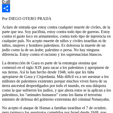
Email
Copy
Link
Compartir
Por DIEGO OTERO PRADA
Aclaro de entrada que estoy contra cualquier muerte de civiles, de la
parte que sea. Soy pacifista, estoy contra todo tipo de guerras. Estoy
contra el gasto loco en armamentos, contra todo tipo de injerencia en
cualquier país. No acepto muerte de niños y civiles israelitas ni de
niños, mujeres y hombres palestinos. Es dolorosa la muerte de un
judío como la de un árabe, palestino o persa. No hay ninguna
diferencia. Estoy contra el racismo y los supremacistas blancos.
La destrucción de Gaza es parte de la estrategia sionista que
comenzó en el siglo XIX para sacar a los palestinos y apropiarse de
sus tierras. Así lo han hecho desde 1948, solo que les falta
apropiarse de Gaza y Cisjordania. Más difícil va a ser asesinar a los
millones de palestinos existentes porque muchos viven fuera de su
tierra ancestral desperdigados por todo el mundo, en una diáspora
como la que sufrieron los judíos, y que ahora estos se la aplican a los
palestinos, los “animales humanos” como los llama el terrorista
ministro de defensa del gobierno extremista del criminal Netanyahu.
No acepto el ataque de Hamas a familias israelitas el 7 de octubre,
pero tampoco los asesinatos cometidos por Israel desde 1948, que