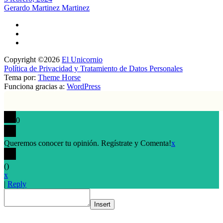
Gerardo Martinez Martinez
Copyright ©2026
El Unicornio
Política de Privacidad y Tratamiento de Datos Personales
Tema por:
Theme Horse
Funciona gracias a:
WordPress
0
Queremos conocer tu opinión. Regístrate y Comenta!
x
(
)
x
|
Reply
Insert