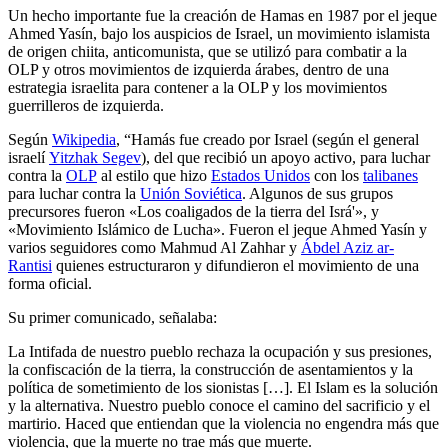
Un hecho importante fue la creación de Hamas en 1987 por el jeque
Ahmed Yasín, bajo los auspicios de Israel, un movimiento islamista
de origen chiita, anticomunista, que se utilizó para combatir a la
OLP y otros movimientos de izquierda árabes, dentro de una
estrategia israelita para contener a la OLP y los movimientos
guerrilleros de izquierda.
Según
Wikipedia
, “Hamás fue creado por Israel (según el general
israelí
Yitzhak Segev
), del que recibió un apoyo activo, para luchar
contra la
OLP
al estilo que hizo
Estados Unidos
con los
talibanes
para luchar contra la
Unión Soviética
. Algunos de sus grupos
precursores fueron «Los coaligados de la tierra del Isrá'», y
«Movimiento Islámico de Lucha». Fueron el jeque Ahmed Yasín y
varios seguidores como Mahmud Al Zahhar y
Ábdel Aziz ar-
Rantisi
quienes estructuraron y difundieron el movimiento de una
forma oficial.
Su primer comunicado, señalaba:
La Intifada de nuestro pueblo rechaza la ocupación y sus presiones,
la confiscación de la tierra, la construcción de asentamientos y la
política de sometimiento de los sionistas […]. El Islam es la solución
y la alternativa. Nuestro pueblo conoce el camino del sacrificio y el
martirio. Haced que entiendan que la violencia no engendra más que
violencia, que la muerte no trae más que muerte. ​