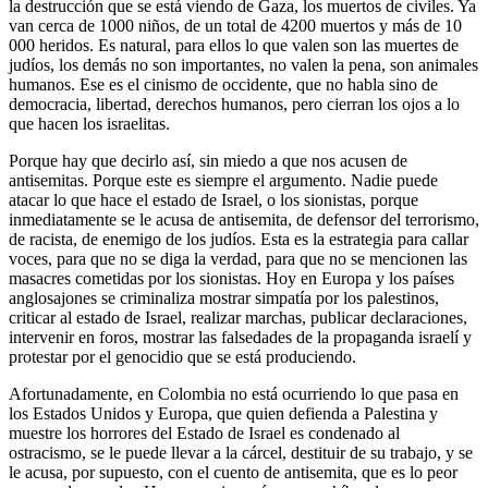
la destrucción que se está viendo de Gaza, los muertos de civiles. Ya
van cerca de 1000 niños, de un total de 4200 muertos y más de 10
000 heridos. Es natural, para ellos lo que valen son las muertes de
judíos, los demás no son importantes, no valen la pena, son animales
humanos. Ese es el cinismo de occidente, que no habla sino de
democracia, libertad, derechos humanos, pero cierran los ojos a lo
que hacen los israelitas.
Porque hay que decirlo así, sin miedo a que nos acusen de
antisemitas. Porque este es siempre el argumento. Nadie puede
atacar lo que hace el estado de Israel, o los sionistas, porque
inmediatamente se le acusa de antisemita, de defensor del terrorismo,
de racista, de enemigo de los judíos. Esta es la estrategia para callar
voces, para que no se diga la verdad, para que no se mencionen las
masacres cometidas por los sionistas. Hoy en Europa y los países
anglosajones se criminaliza mostrar simpatía por los palestinos,
criticar al estado de Israel, realizar marchas, publicar declaraciones,
intervenir en foros, mostrar las falsedades de la propaganda israelí y
protestar por el genocidio que se está produciendo.
Afortunadamente, en Colombia no está ocurriendo lo que pasa en
los Estados Unidos y Europa, que quien defienda a Palestina y
muestre los horrores del Estado de Israel es condenado al
ostracismo, se le puede llevar a la cárcel, destituir de su trabajo, y se
le acusa, por supuesto, con el cuento de antisemita, que es lo peor