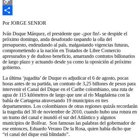
Email
Copy
Link
Compartir
Por JORGE SENIOR
Iván Duque Márquez, el presidente que -¡por fin!- se despide el
próximo domingo, anda desaforado raspando la olla del
presupuesto, endeudando al país, malgastando vigencias futuras,
comprometiendo a la nación en Tratados de Libre Comercio
apresurados y de dudoso beneficio, amarrando contratos billonarios
de largo plazo y actuando desde ya como la oposición al próximo
gobierno.
La última ‘jugadita’ de Duque es adjudicar el 6 de agosto, pocas
horas antes de su partida, un contrato de 3,25 billones de pesos para
intervenir el Canal del Dique en el Caribe colombiano, una ruta de
agua de 115 kilómetros de largo que une al río Magdalena con la
bahía de Cartagena atravesando 19 municipios en tres
departamentos. Los colombianos de otras regiones quizás recordarán
la tragedia del 30 de noviembre de 2010, cuando hubo una rotura en
un tramo del canal e inundó el sur del Atlántico y algunos
municipios de Bolívar. Son famosas las palabras del gobernador de
ese entonces, Eduardo Verano De la Rosa, quien había dicho que
“el canal del dique está blindado”.