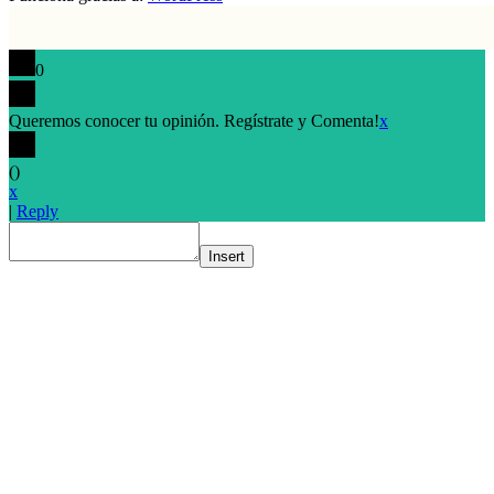
0
Queremos conocer tu opinión. Regístrate y Comenta!
x
(
)
x
|
Reply
Insert