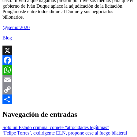
caso. Invito a que hagamos presión por diversos medios para que el
gobierno de Iván Duque aplace la adjudicación de la licitación.
Pongámosle entre todos dique al Duque y sus negociados
billonarios.
@jsenior2020
Blog
X
Facebook
WhatsApp
Email
Copy
Link
Compartir
Navegación de entradas
Solo un Estado criminal comete “atrocidades legítimas”
‘Felipe Torres’, exdirigente ELN, propone cese al fuego bilateral