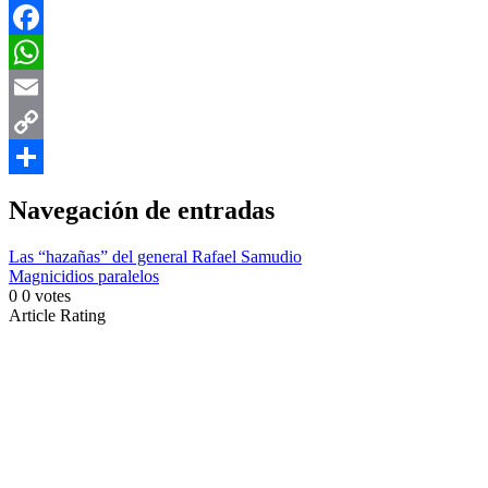
X
Facebook
WhatsApp
Email
Copy
Link
Compartir
Navegación de entradas
Las “hazañas” del general Rafael Samudio
Magnicidios paralelos
0
0
votes
Article Rating