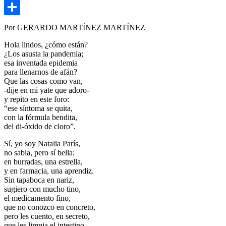
Copy
Link
Compartir
Por GERARDO MARTÍNEZ MARTÍNEZ
Hola lindos, ¿cómo están?
¿Los asusta la pandemia;
esa inventada epidemia
para llenarnos de afán?
Que las cosas como van,
-dije en mi yate que adoro-
y repito en este foro:
“ese síntoma se quita,
con la fórmula bendita,
del di-óxido de cloro”.
Sí, yo soy Natalia París,
no sabia, pero sí bella;
en burradas, una estrella,
y en farmacia, una aprendiz.
Sin tapaboca en nariz,
sugiero con mucho tino,
el medicamento fino,
que no conozco en concreto,
pero les cuento, en secreto,
que les limpia el intestino.