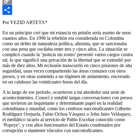
Email
Copy
Link
Compartir
Por YEZID ARTETA*
En un principio creí que mi estancia en prisión sería asunto de unos
cuantos años. En 1996 la rebelión era considerada en Colombia
como un delito de naturaleza política, altruista, que se sancionaba
con una pena que oscilaba entre tres y cinco años. La situación se
complicó cuando la ‘justicia sin rostro’ presentó varios cargos contra
mí, lo que significó una privación de la libertad que se extendió por
más de diez años. Mi reclusión transcurrió en cinco prisiones de alta
seguridad, unas veces compartiendo las áreas comunes con otros
presos, y en otras sometido a un régimen de aislamiento, encerrado
en un calabozo las veinticuatro horas del día.
A lo largo de ese período, ocurrieron a mi alrededor una serie de
acontecimientos. Conocí y entablé largas conversaciones con presos
que tuvieron un inquietante y determinante papel en la realidad
colombiana y mundial, como los confesos narcotraficantes Gilberto
Rodríguez Orejuela, Fabio Ochoa Vásquez o John Jairo Velásquez,
el mediático sicario al servicio de Pablo Escobar conocido como
‘Popeye’, y con altos funcionarios del Estado condenados por
corrupción o mantener vínculos con narcotraficantes.