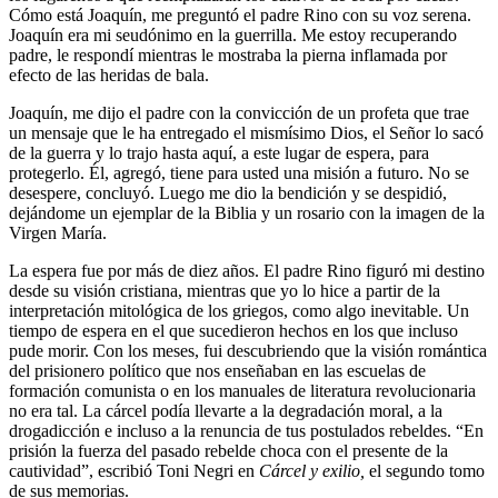
Cómo está Joaquín, me preguntó el padre Rino con su voz serena.
Joaquín era mi seudónimo en la guerrilla. Me estoy recuperando
padre, le respondí mientras le mostraba la pierna inflamada por
efecto de las heridas de bala.
Joaquín, me dijo el padre con la convicción de un profeta que trae
un mensaje que le ha entregado el mismísimo Dios, el Señor lo sacó
de la guerra y lo trajo hasta aquí, a este lugar de espera, para
protegerlo. Él, agregó, tiene para usted una misión a futuro. No se
desespere, concluyó. Luego me dio la bendición y se despidió,
dejándome un ejemplar de la Biblia y un rosario con la imagen de la
Virgen María.
La espera fue por más de diez años. El padre Rino figuró mi destino
desde su visión cristiana, mientras que yo lo hice a partir de la
interpretación mitológica de los griegos, como algo inevitable. Un
tiempo de espera en el que sucedieron hechos en los que incluso
pude morir. Con los meses, fui descubriendo que la visión romántica
del prisionero político que nos enseñaban en las escuelas de
formación comunista o en los manuales de literatura revolucionaria
no era tal. La cárcel podía llevarte a la degradación moral, a la
drogadicción e incluso a la renuncia de tus postulados rebeldes. “En
prisión la fuerza del pasado rebelde choca con el presente de la
cautividad”, escribió Toni Negri en
Cárcel y exilio,
el segundo tomo
de sus memorias.