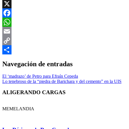
X
Facebook
WhatsApp
Email
Copy
Link
Compartir
Navegación de entradas
El ‘madrazo’ de Petro para Efraín Cepeda
Lo tenebroso de la “piedra de Barichara y del cemento” en la UIS
ALIGERANDO CARGAS
MEMELANDIA