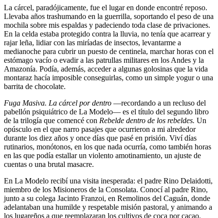
La cárcel, paradójicamente, fue el lugar en donde encontré reposo.
Llevaba años trashumando en la guerrilla, soportando el peso de una
mochila sobre mis espaldas y padeciendo toda clase de privaciones.
En la celda estaba protegido contra la lluvia, no tenía que acarrear y
rajar leña, lidiar con las miríadas de insectos, levantarme a
medianoche para cubrir un puesto de centinela, marchar horas con el
estómago vacío o evadir a las patrullas militares en los Andes y la
Amazonía. Podía, además, acceder a algunas golosinas que la vida
montaraz hacía imposible conseguirlas, como un simple yogur o una
barrita de chocolate.
Fuga Masiva.
La cárcel por dentro
—recordando a un recluso del
pabellón psiquiátrico de La Modelo— es el título del segundo libro
de la trilogía que comencé con
Rebelde dentro de los rebeldes.
Un
opúsculo en el que narro pasajes que ocurrieron a mi alrededor
durante los diez años y once días que pasé en prisión. Viví días
rutinarios, monótonos, en los que nada ocurría, como también horas
en las que podía estallar un violento amotinamiento, un ajuste de
cuentas o una brutal masacre.
En La Modelo recibí una visita inesperada: el padre Rino Delaidotti,
miembro de los Misioneros de la Consolata. Conocí al padre Rino,
junto a su colega Jacinto Franzoi, en Remolinos del Caguán, donde
adelantaban una humilde y respetable misión pastoral, y animando a
los lugareños a que reemplazaran los cultivos de coca por cacao.