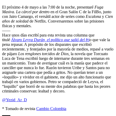
El próximo 4 de mayo a las 7:00 de la noche, presentaré
Fuga
Masiva. La cárcel por dentro
en el Gran Salón C de la FilBo, junto
con Jairo Camargo, el versátil actor de series como
Escalona
y
Cien
años de soledad
de Netflix. Conversaremos sobre las prisiones
físicas y mentales.
——
Hace unos días escribí para esta revista una columna que
titulé
Álvaro Leyva Durán, el político que salió del fri
o
que vale la
pena repasar. A propósito de los disparates que escribió
recientemente, y festejados por la mayoría de medios, repasé a vuelo
de pájaro
Los renglones torcidos de Dios,
la novela que Torcuato
Luca de Tena escribió luego de internarse durante tres semanas en
un manicomio. Trato de averiguar cuál es la manía que padece el
canciller que nunca lo fue. Razón tuvieron Uribe y Santos para no
asignarle una cartera que pedía a gritos. No querían tener a un
«loquillo» y vividor en el gabinete, me dijo un alto funcionario que
trabajó en varios gobiernos. Petro se compadeció de Leyva, el
“loquillo” que borró de su mente dos palabras que hasta los peores
criminales conservan: lealtad y decoro.
@Yezid_Ar_D
* Tomado de revista
Cambio Colombia