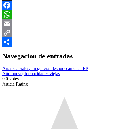
X
Facebook
WhatsApp
Email
Copy
Link
Compartir
Navegación de entradas
Arias Cabrales, un general desnudo ante la JEP
Año nuevo, locuacidades viejas
0
0
votes
Article Rating