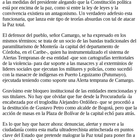
a las medidas del presidente alegando que la Constitución política
está por encima de la paz, como si entre la ley de leyes y la
convivencia existiera un antagonismo. Un verdadero adefesio esta
funcionaria, que lanza este tipo de teorías absurdas con tal de atacar
la Paz total.
El defensor del pueblo, señor Camargo, se ha expresado en los
mismos términos; se trata de un socio de las bandas tradicionales del
paramilitarismo de Montería -la capital del departamento de
Córdoba, en el Caribe-, quien ha instrumentalizado el sistema de
Alertas Tempranas de esa entidad -que son cartografías territoriales
de la violencia- para dar soporte a las masacres y al exterminios de
lideres sociales que ejecutan los militares y policías, como sucedió
con la masacre de indígenas en Puerto Leguizamo (Putumayo),
ejecutada teniendo como soporte una Alerta temprana de Camargo.
Gravísimo este bloqueo institucional de las entidades mencionadas y
sus titulares. No hay que olvidar que fue desde la Procuraduría -la
encabezada por el troglodita Alejandro Ordóñez- que se procedió a
la destitución de Gustavo Petro como alcalde de Bogotá, pero que la
acción de masas en la Plaza de Bolívar de la capital echó para atrás.
Es lo que hay que hacer ahora: denunciar, alertar y mover a la
ciudadanía contra esta mafia ultraderechista atrincherada en puntos
clave del Estado que pretende malograr la Paz total para poner fin a