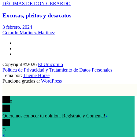
DÉCIMAS DE DON GERARDO
Excusas, pleitos y desacatos
3 febrero, 2024
Gerardo Martinez Martinez
Copyright ©2026
El Unicornio
Política de Privacidad y Tratamiento de Datos Personales
Tema por:
Theme Horse
Funciona gracias a:
WordPress
0
Queremos conocer tu opinión. Regístrate y Comenta!
x
(
)
x