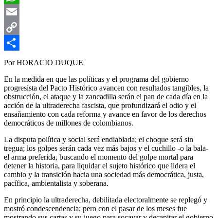
WhatsApp
Email
Copy
Link
Compartir
Por HORACIO DUQUE
En la medida en que las políticas y el programa del gobierno
progresista del Pacto Histórico avancen con resultados tangibles, la
obstrucción, el ataque y la zancadilla serán el pan de cada día en la
acción de la ultraderecha fascista, que profundizará el odio y el
ensañamiento con cada reforma y avance en favor de los derechos
democráticos de millones de colombianos.
La disputa política y social será endiablada; el choque será sin
tregua; los golpes serán cada vez más bajos y el cuchillo -o la bala-
el arma preferida, buscando el momento del golpe mortal para
detener la historia, para liquidar el sujeto histórico que lidera el
cambio y la transición hacia una sociedad más democrática, justa,
pacífica, ambientalista y soberana.
En principio la ultraderecha, debilitada electoralmente se replegó y
mostró condescendencia; pero con el pasar de los meses fue
mostrando sus cartas y su juego para socavar y decapitar el gobierno