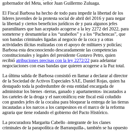
gobernador del Meta, señor Juan Guillermo Zuluaga.
El Fiscal Barbosa ha hecho de todo para impedir la libertad de los
lideres juveniles de la protesta social de abril del 2016 y para negar
la libertad y ciertos beneficios jurídicos de y para algunos jefes
paramilitares que han aceptado acogerse a la ley 2272 del 2022, para
someterse y desmantelar a los “urabeños” y a los “Pachencas”, que
son bandas criminales ligadas al negocio de la coca y a otras
actividades ilícitas realizadas con el apoyo de militares y policías;
Barbosa esta desconociendo descaradamente las competencias
constitucionales y legales del presidente Gustavo Petro, quien
recibió
atribuciones precisas con la ley 2272/22
para adelantar
negociaciones con esas bandas que quieren acogerse a la Paz total.
La última salida de Barbosa consistió en llamar a declarar al director
de la Sociedad de Activos Especiales SAE, Daniel Rojas, quien ha
destapado toda la podredumbre de esta entidad encargada de
administrar los bienes -tierras, ganado y apartamentos- incautados a
los carteles de la droga y el narcotráfico
;
este fiscal está coludido
con grandes jefes de la cocaína para bloquear la entrega de las tierras
incautadas a los narcos a los campesinos en el marco de la reforma
agraria que tiene rodando el gobierno del Pacto Histórico.
La procuradora Margarita Cabello -integrante de los clanes
criminales de la parapolítica de Barranquilla-, también se ha opuesto