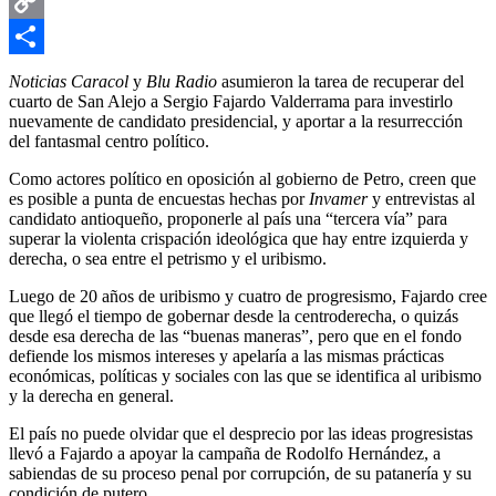
Email
Copy
Link
Compartir
Noticias Caracol
y
Blu Radio
asumieron la tarea de recuperar del
cuarto de San Alejo a Sergio Fajardo Valderrama para investirlo
nuevamente de candidato presidencial, y aportar a la resurrección
del fantasmal centro político.
Como actores político en oposición al gobierno de Petro, creen que
es posible a punta de encuestas hechas por
Invamer
y entrevistas al
candidato antioqueño, proponerle al país una “tercera vía” para
superar la violenta crispación ideológica que hay entre izquierda y
derecha, o sea entre el petrismo y el uribismo.
Luego de 20 años de uribismo y cuatro de progresismo, Fajardo cree
que llegó el tiempo de gobernar desde la centroderecha, o quizás
desde esa derecha de las “buenas maneras”, pero que en el fondo
defiende los mismos intereses y apelaría a las mismas prácticas
económicas, políticas y sociales con las que se identifica al uribismo
y la derecha en general.
El país no puede olvidar que el desprecio por las ideas progresistas
llevó a Fajardo a apoyar la campaña de Rodolfo Hernández, a
sabiendas de su proceso penal por corrupción, de su patanería y su
condición de putero.