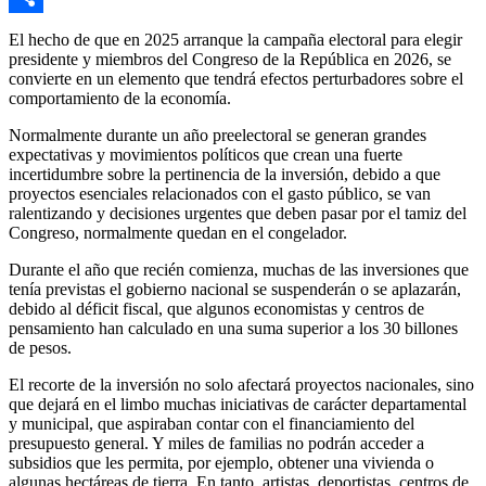
Link
Compartir
El hecho de que en 2025 arranque la campaña electoral para elegir
presidente y miembros del Congreso de la República en 2026, se
convierte en un elemento que tendrá efectos perturbadores sobre el
comportamiento de la economía.
Normalmente durante un año preelectoral se generan grandes
expectativas y movimientos políticos que crean una fuerte
incertidumbre sobre la pertinencia de la inversión, debido a que
proyectos esenciales relacionados con el gasto público, se van
ralentizando y decisiones urgentes que deben pasar por el tamiz del
Congreso, normalmente quedan en el congelador.
Durante el año que recién comienza, muchas de las inversiones que
tenía previstas el gobierno nacional se suspenderán o se aplazarán,
debido al déficit fiscal, que algunos economistas y centros de
pensamiento han calculado en una suma superior a los 30 billones
de pesos.
El recorte de la inversión no solo afectará proyectos nacionales, sino
que dejará en el limbo muchas iniciativas de carácter departamental
y municipal, que aspiraban contar con el financiamiento del
presupuesto general. Y miles de familias no podrán acceder a
subsidios que les permita, por ejemplo, obtener una vivienda o
algunas hectáreas de tierra. En tanto, artistas, deportistas, centros de