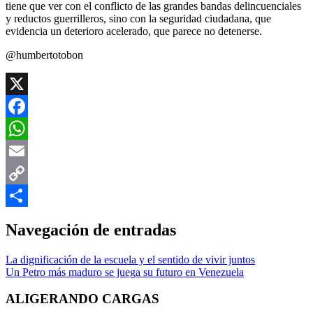
tiene que ver con el conflicto de las grandes bandas delincuenciales
y reductos guerrilleros, sino con la seguridad ciudadana, que
evidencia un deterioro acelerado, que parece no detenerse.
@humbertotobon
X
Facebook
WhatsApp
Email
Copy
Link
Compartir
Navegación de entradas
La dignificación de la escuela y el sentido de vivir juntos
Un Petro más maduro se juega su futuro en Venezuela
ALIGERANDO CARGAS