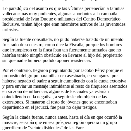
Lo paradójico del asunto es que las víctimas pertenecían a familias
vallecaucanas muy pudientes, algunas aportantes a la campaña
presidencial de Iván Duque o militantes del Centro Democrático.
Inclusive, tenían hijos que eran miembros activos de las juventudes
uribistas.
Según la fuente consultada, no pudo haberse tratado de un intento
frustrado de secuestro, como dice la Fiscalía, porque los hombres
que irrumpieron en la finca iban tan fuertemente armados que no
habrían tenido ningún obstáculo en llevarse al hijo del propietario
sin que nadie hubiera podido oponer resistencia.
Por el contrario, llegaron preguntando por Jacobo Pérez porque el
propósito del grupo paramilitar era asesinarlo, en venganza por
haberse negado el padre a seguir cumpliendo con la cuota extorsiva
y para enviar un mensaje intimidante al resto de finqueros asentados
en su zona de influencia, algunos de los cuales ya estarían
coincidiendo en la negativa, a seguir siendo objeto de las
extorsiones. Si mataron al resto de jóvenes que se encontraban
departiendo en el jacuzzi, fue para no dejar testigos.
Según la citada fuente, nunca antes, hasta el día en que ocurrió la
masacre, se sabía que en esa próspera región operara un grupo
guerrillero de “veinte disidentes” de las Farc.