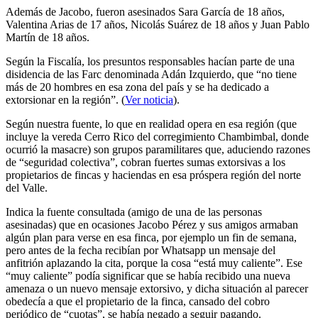
Además de Jacobo, fueron asesinados Sara García de 18 años,
Valentina Arias de 17 años, Nicolás Suárez de 18 años y Juan Pablo
Martín de 18 años.
Según la Fiscalía, los presuntos responsables hacían parte de una
disidencia de las Farc denominada Adán Izquierdo, que “no tiene
más de 20 hombres en esa zona del país y se ha dedicado a
extorsionar en la región”. (
Ver noticia
).
Según nuestra fuente, lo que en realidad opera en esa región (que
incluye la vereda Cerro Rico del corregimiento Chambimbal, donde
ocurrió la masacre) son grupos paramilitares que, aduciendo razones
de “seguridad colectiva”, cobran fuertes sumas extorsivas a los
propietarios de fincas y haciendas en esa próspera región del norte
del Valle.
Indica la fuente consultada (amigo de una de las personas
asesinadas) que en ocasiones Jacobo Pérez y sus amigos armaban
algún plan para verse en esa finca, por ejemplo un fin de semana,
pero antes de la fecha recibían por Whatsapp un mensaje del
anfitrión aplazando la cita, porque la cosa “está muy caliente”. Ese
“muy caliente” podía significar que se había recibido una nueva
amenaza o un nuevo mensaje extorsivo, y dicha situación al parecer
obedecía a que el propietario de la finca, cansado del cobro
periódico de “cuotas”, se había negado a seguir pagando.