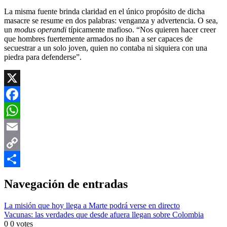
La misma fuente brinda claridad en el único propósito de dicha
masacre se resume en dos palabras: venganza y advertencia. O sea,
un
modus operandi
típicamente mafioso. “Nos quieren hacer creer
que hombres fuertemente armados no iban a ser capaces de
secuestrar a un solo joven, quien no contaba ni siquiera con una
piedra para defenderse”.
X
Facebook
WhatsApp
Email
Copy
Link
Compartir
Navegación de entradas
La misión que hoy llega a Marte podrá verse en directo
Vacunas: las verdades que desde afuera llegan sobre Colombia
0
0
votes