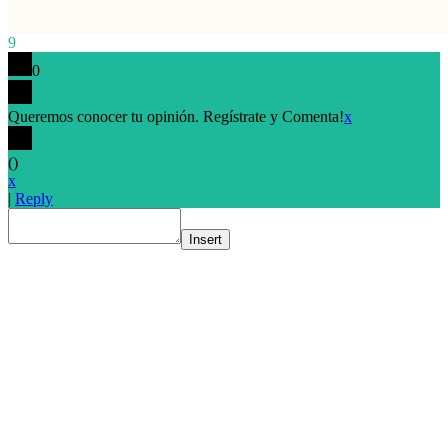
9
0
Queremos conocer tu opinión. Regístrate y Comenta!
x
(
)
x
|
Reply
Insert