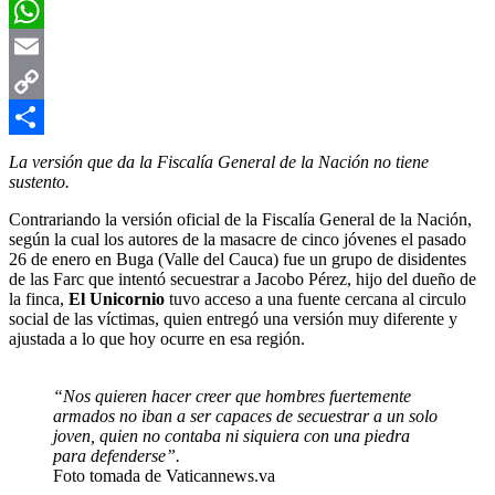
Facebook
WhatsApp
Email
Copy
Link
Compartir
La versión que da la Fiscalía General de la Nación no tiene
sustento.
Contrariando la versión oficial de la Fiscalía General de la Nación,
según la cual los autores de la masacre de cinco jóvenes el pasado
26 de enero en Buga (Valle del Cauca) fue un grupo de disidentes
de las Farc que intentó secuestrar a Jacobo Pérez, hijo del dueño de
la finca,
El Unicornio
tuvo acceso a una fuente cercana al circulo
social de las víctimas, quien entregó una versión muy diferente y
ajustada a lo que hoy ocurre en esa región.
“Nos quieren hacer creer que hombres fuertemente
armados no iban a ser capaces de secuestrar a un solo
joven, quien no contaba ni siquiera con una piedra
para defenderse”.
Foto tomada de Vaticannews.va