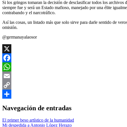
Si los gringos tomaran la decisión de desclasificar todos los archivo
siempre fue y será un Estado mafioso, manejado por una élite igualmen
contrabando y el narcotráfico.
Así las cosas, un listado más que solo sirve para darle sentido de vero
omisión.
@germanayalaosor
X
Facebook
WhatsApp
Email
Copy
Link
Compartir
Navegación de entradas
El primer beso artístico de la humanidad
Mi despedida a Antonio López Herazo