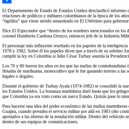
Link
Compartir
El Departamento de Estado de Estados Unidos desclasificó informes de
relaciones de políticos y militares colombianos de la época de los año
“tigrillos” que viene siendo amaestrado en El Ubérrimo para goberna
Dice
El Espectador
que “dentro de los nombres mencionados en los d
coronel Humberto Cardona Orozco, entonces jefe de la Industria Mi
El personaje más influyente reseñado en los papeles de la inteligencia
1978 y 1982. Sobre él los papeles dicen que a través de su sobrino An
cumplir la ley en Colombia si Julio César Turbay asumía la Presidenci
Los 70 y 80 fueron los años en los que las mafias de contrabandistas di
fletadas de marihuana, monocultivo que le fue ganando terreno a las se
legales o ilegales.
Durante el gobierno de Turbay Ayala (1974-1982) se consolidó la narr
los Estados Unidos. La bonanza marimbera duró hasta que los gringos lo
que Colombia ya era visto como un narco Estado. Quizás pase lo mismo
Para hacerse una idea del poder económico de las mafias marimberas d
Guajira, cuando prestaba el servicio militar por allá en 1983 (4to con
apostados a las afueras de la instalación militar. Dentro del vehículo 
dentro de sus equipos de comunicaciones.