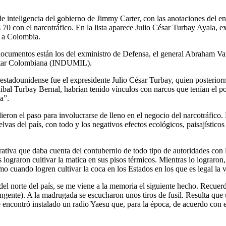
 inteligencia del gobierno de Jimmy Carter, con las anotaciones del en
s 70 con el narcotráfico. En la lista aparece Julio César Turbay Ayala, 
r a Colombia.
ocumentos están los del exministro de Defensa, el general Abraham Va
litar Colombiana (INDUMIL).
 estadounidense fue el expresidente Julio César Turbay, quien posterior
íbal Turbay Bernal, habrían tenido vínculos con narcos que tenían el po
a”.
eron el paso para involucrarse de lleno en el negocio del narcotráfico. L
lvas del país, con todo y los negativos efectos ecológicos, paisajístico
ativa que daba cuenta del contubernio de todo tipo de autoridades con
graron cultivar la matica en sus pisos térmicos. Mientras lo lograron, l
 cuando logren cultivar la coca en los Estados en los que es legal la 
el norte del país, se me viene a la memoria el siguiente hecho. Recuer
tingente). A la madrugada se escucharon unos tiros de fusil. Resulta qu
se encontró instalado un radio Yaesu que, para la época, de acuerdo con e