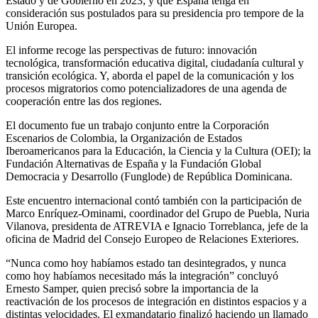
Estado y de Gobierno en 2023; y que España tenga en
consideración sus postulados para su presidencia pro tempore de la
Unión Europea.
El informe recoge las perspectivas de futuro: innovación
tecnológica, transformación educativa digital, ciudadanía cultural y
transición ecológica. Y, aborda el papel de la comunicación y los
procesos migratorios como potencializadores de una agenda de
cooperación entre las dos regiones.
El documento fue un trabajo conjunto entre la Corporación
Escenarios de Colombia, la Organización de Estados
Iberoamericanos para la Educación, la Ciencia y la Cultura (OEI); la
Fundación Alternativas de España y la Fundación Global
Democracia y Desarrollo (Funglode) de República Dominicana.
Este encuentro internacional contó también con la participación de
Marco Enríquez-Ominami, coordinador del Grupo de Puebla, Nuria
Vilanova, presidenta de ATREVIA e Ignacio Torreblanca, jefe de la
oficina de Madrid del Consejo Europeo de Relaciones Exteriores.
“Nunca como hoy habíamos estado tan desintegrados, y nunca
como hoy habíamos necesitado más la integración” concluyó
Ernesto Samper, quien precisó sobre la importancia de la
reactivación de los procesos de integración en distintos espacios y a
distintas velocidades. El exmandatario finalizó haciendo un llamado