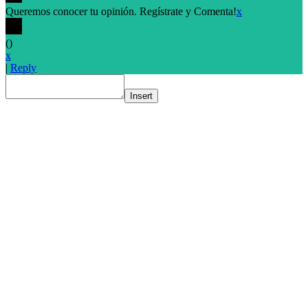
Queremos conocer tu opinión. Regístrate y Comenta!
x
(
)
x
|
Reply
Insert