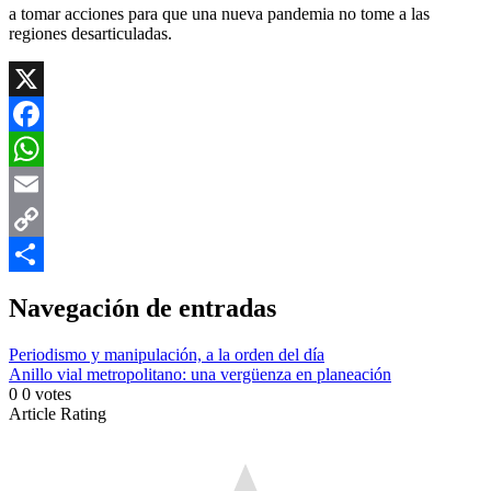
a tomar acciones para que una nueva pandemia no tome a las
regiones desarticuladas.
X
Facebook
WhatsApp
Email
Copy
Link
Compartir
Navegación de entradas
Periodismo y manipulación, a la orden del día
Anillo vial metropolitano: una vergüenza en planeación
0
0
votes
Article Rating