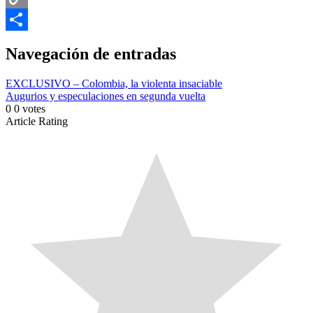
Copy
Link
Compartir
Navegación de entradas
EXCLUSIVO – Colombia, la violenta insaciable
Augurios y especulaciones en segunda vuelta
0
0
votes
Article Rating