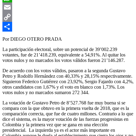
WhatsApp
Email
Copy
Link
Compartir
Por DIEGO OTERO PRADA
La participación electoral, sobre un potencial de 39’002.239
votantes, fue de 21’418.239, equivalente a 54,91%. Al quitar los
votos nulos y no marcados los votos válidos fueron 21’146.287.
De acuerdo con los votos válidos, pasaron a la segunda Gustavo
Petro y Rodolfo Hernández con 40,33% y 28,15% respectivamente.
Siguieron Federico Gutiérrez con 23,92%, Sergio Fajardo con 4,2%,
otros candidatos con 1,67% y el voto en blanco con 1,73%. Los
votos nulos y no marcados sumaron 272 344.
La votación de Gustavo Petro de 8’527.768 fue muy buena si se
compara con la que obtuvo en la primera vuelta de 2018, que es la
comparación correcta, que fue de cuatro millones. Contrario a lo que
dice el sistema, es la mayor votación de las fuerzas progresistas en
Colombia y la primera vez que se gana en una elección
presidencial. La izquierda ya es el actor más importante en
Colombia aunque le duela al establecimiento que cierra los ojos y no