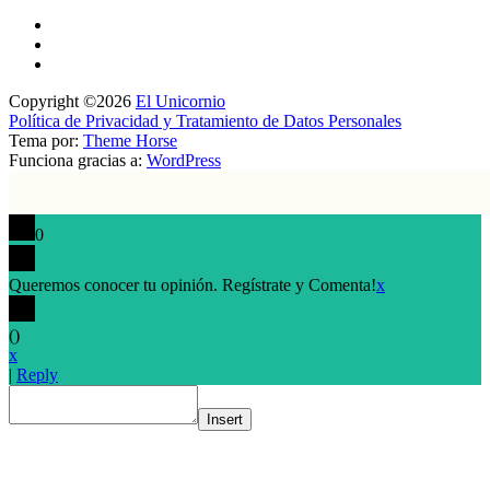
Copyright ©2026
El Unicornio
Política de Privacidad y Tratamiento de Datos Personales
Tema por:
Theme Horse
Funciona gracias a:
WordPress
0
Queremos conocer tu opinión. Regístrate y Comenta!
x
(
)
x
|
Reply
Insert