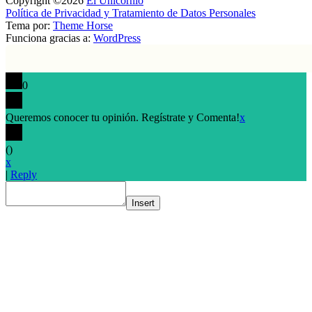
Copyright ©2026
El Unicornio
Política de Privacidad y Tratamiento de Datos Personales
Tema por:
Theme Horse
Funciona gracias a:
WordPress
0
Queremos conocer tu opinión. Regístrate y Comenta!
x
(
)
x
|
Reply
Insert