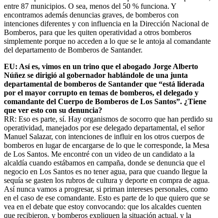
entre 87 municipios. O sea, menos del 50 % funciona. Y
encontramos además denuncias graves, de bomberos con
intenciones diferentes y con influencia en la Dirección Nacional de
Bomberos, para que les quiten operatividad a otros bomberos
simplemente porque no acceden a lo que se le antoja al comandante
del departamento de Bomberos de Santander.
EU: Así es, vimos en un trino que el abogado Jorge Alberto
Núñez se dirigió al gobernador hablándole de una junta
departamental de bomberos de Santander que “está liderada
por el mayor corrupto en temas de bomberos, el delegado y
comandante del Cuerpo de Bomberos de Los Santos”. ¿Tiene
que ver esto con su denuncia?
RR: Eso es parte, sí. Hay organismos de socorro que han perdido su
operatividad, manejados por ese delegado departamental, el señor
Manuel Salazar, con intenciones de influir en los otros cuerpos de
bomberos en lugar de encargarse de lo que le corresponde, la Mesa
de Los Santos. Me encontré con un video de un candidato a la
alcaldía cuando estábamos en campaña, donde se denuncia que el
negocio en Los Santos es no tener agua, para que cuando llegue la
sequía se gasten los rubros de cultura y deporte en compra de agua.
Así nunca vamos a progresar, si priman intereses personales, como
en el caso de ese comandante. Esto es parte de lo que quiero que se
vea en el debate que estoy convocando: que los alcaldes cuenten
que recibieron, y bomberos expliquen la situación actual, y la