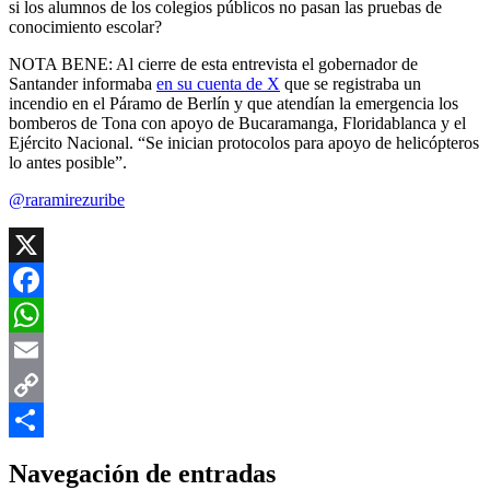
si los alumnos de los colegios públicos no pasan las pruebas de
conocimiento escolar?
NOTA BENE: Al cierre de esta entrevista el gobernador de
Santander informaba
en su cuenta de X
que se registraba un
incendio en el Páramo de Berlín y que atendían la emergencia los
bomberos de Tona con apoyo de Bucaramanga, Floridablanca y el
Ejército Nacional. “Se inician protocolos para apoyo de helicópteros
lo antes posible”.
@raramirezuribe
X
Facebook
WhatsApp
Email
Copy
Link
Compartir
Navegación de entradas