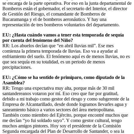
se encarga de la parte operativa. Por eso en la junta departamental de
Bomberos están el gobernador, el secretario del Interior, el director
de Gestión del Riesgo, el comandante de Bomberos de
Bucaramanga y el de bomberos aeronáutico. Y hay una
representación de tres bomberos voluntarios del departamento.
EU: ¿Hasta cuándo vamos a tener esta temporada de sequía
por cuenta del fenómeno del Niño?
RR: Los abuelos decían que “en abril lluvias mil”. Ese mes
comienza la primera temporada de lluvias. Eso va a ayudar al
enfriamiento del suelo. El fenómeno aquí es de menos lluvias, no es
que sea sequía en su totalidad, es un periodo de menos
precipitaciones.
EU: ¿Cómo se ha sentido de primíparo, como diputado de la
Asamblea?
RR: Tengo una expectativa muy alta, porque más de 30 mil
santandereanos votaron por mí. Eso creo que fue por gratitud,
debido a mi trabajo como gestor del riesgo y como subgerente de la
Empresa de Alcantarillado, desde donde logramos llevarles agua y
saneamiento básico a varios sectores del área metropolitana.
También como miembro del Ejército, porque encontré muchos que
me decían “yo fui soldado suyo”. Y como gestor cultural, tengo
muchos amigos pintores. Hoy soy el presidente de la Comisión
Segunda encargada del Plan de Desarrollo de Santander, o sea la