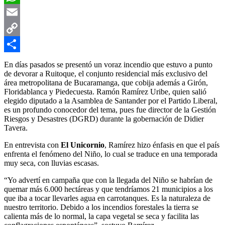
WhatsApp
Email
Copy
Link
Compartir
En días pasados se presentó un voraz incendio que estuvo a punto
de devorar a Ruitoque, el conjunto residencial más exclusivo del
área metropolitana de Bucaramanga, que cobija además a Girón,
Floridablanca y Piedecuesta. Ramón Ramírez Uribe, quien salió
elegido diputado a la Asamblea de Santander por el Partido Liberal,
es un profundo conocedor del tema, pues fue director de la Gestión
Riesgos y Desastres (DGRD) durante la gobernación de Didier
Tavera.
En entrevista con
El Unicornio
, Ramírez hizo énfasis en que el país
enfrenta el fenómeno del Niño, lo cual se traduce en una temporada
muy seca, con lluvias escasas.
“Yo advertí en campaña que con la llegada del Niño se habrían de
quemar más 6.000 hectáreas y que tendríamos 21 municipios a los
que iba a tocar llevarles agua en carrotanques. Es la naturaleza de
nuestro territorio. Debido a los incendios forestales la tierra se
calienta más de lo normal, la capa vegetal se seca y facilita las