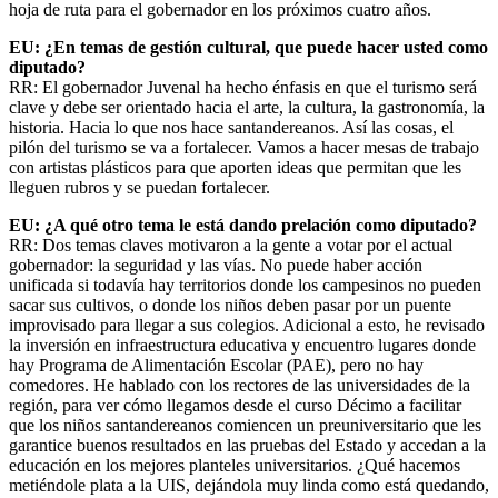
hoja de ruta para el gobernador en los próximos cuatro años.
EU: ¿En temas de gestión cultural, que puede hacer usted como
diputado?
RR: El gobernador Juvenal ha hecho énfasis en que el turismo será
clave y debe ser orientado hacia el arte, la cultura, la gastronomía, la
historia. Hacia lo que nos hace santandereanos. Así las cosas, el
pilón del turismo se va a fortalecer. Vamos a hacer mesas de trabajo
con artistas plásticos para que aporten ideas que permitan que les
lleguen rubros y se puedan fortalecer.
EU: ¿A qué otro tema le está dando prelación como diputado?
RR: Dos temas claves motivaron a la gente a votar por el actual
gobernador: la seguridad y las vías. No puede haber acción
unificada si todavía hay territorios donde los campesinos no pueden
sacar sus cultivos, o donde los niños deben pasar por un puente
improvisado para llegar a sus colegios. Adicional a esto, he revisado
la inversión en infraestructura educativa y encuentro lugares donde
hay Programa de Alimentación Escolar (PAE), pero no hay
comedores. He hablado con los rectores de las universidades de la
región, para ver cómo llegamos desde el curso Décimo a facilitar
que los niños santandereanos comiencen un preuniversitario que les
garantice buenos resultados en las pruebas del Estado y accedan a la
educación en los mejores planteles universitarios. ¿Qué hacemos
metiéndole plata a la UIS, dejándola muy linda como está quedando,