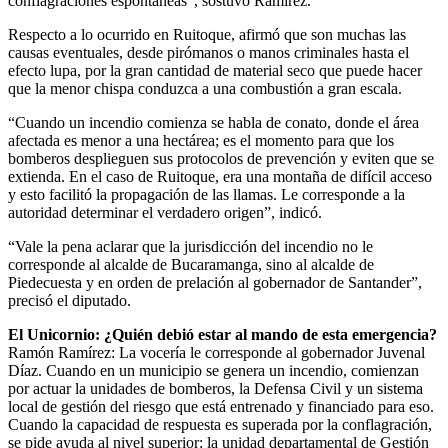
conflagraciones espontáneas”, sostuvo Ramírez.
Respecto a lo ocurrido en Ruitoque, afirmó que son muchas las
causas eventuales, desde pirómanos o manos criminales hasta el
efecto lupa, por la gran cantidad de material seco que puede hacer
que la menor chispa conduzca a una combustión a gran escala.
“Cuando un incendio comienza se habla de conato, donde el área
afectada es menor a una hectárea; es el momento para que los
bomberos desplieguen sus protocolos de prevención y eviten que se
extienda. En el caso de Ruitoque, era una montaña de difícil acceso
y esto facilitó la propagación de las llamas. Le corresponde a la
autoridad determinar el verdadero origen”, indicó.
“Vale la pena aclarar que la jurisdicción del incendio no le
corresponde al alcalde de Bucaramanga, sino al alcalde de
Piedecuesta y en orden de prelación al gobernador de Santander”,
precisó el diputado.
El Unicornio: ¿Quién debió estar al mando de esta emergencia?
Ramón Ramírez: La vocería le corresponde al gobernador Juvenal
Díaz. Cuando en un municipio se genera un incendio, comienzan
por actuar la unidades de bomberos, la Defensa Civil y un sistema
local de gestión del riesgo que está entrenado y financiado para eso.
Cuando la capacidad de respuesta es superada por la conflagración,
se pide ayuda al nivel superior: la unidad departamental de Gestión