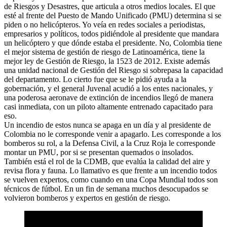
de Riesgos y Desastres, que articula a otros medios locales. El que
esté al frente del Puesto de Mando Unificado (PMU) determina si se
piden o no helicópteros. Yo veía en redes sociales a periodistas,
empresarios y políticos, todos pidiéndole al presidente que mandara
un helicóptero y que dónde estaba el presidente. No, Colombia tiene
el mejor sistema de gestión de riesgo de Latinoamérica, tiene la
mejor ley de Gestión de Riesgo, la 1523 de 2012. Existe además
una unidad nacional de Gestión del Riesgo si sobrepasa la capacidad
del departamento. Lo cierto fue que se le pidió ayuda a la
gobernación, y el general Juvenal acudió a los entes nacionales, y
una poderosa aeronave de extinción de incendios llegó de manera
casi inmediata, con un piloto altamente entrenado capacitado para
eso.
Un incendio de estos nunca se apaga en un día y al presidente de
Colombia no le corresponde venir a apagarlo. Les corresponde a los
bomberos su rol, a la Defensa Civil, a la Cruz Roja le corresponde
montar un PMU, por si se presentan quemados o insolados.
También está el rol de la CDMB, que evalúa la calidad del aire y
revisa flora y fauna. Lo llamativo es que frente a un incendio todos
se vuelven expertos, como cuando en una Copa Mundial todos son
técnicos de fútbol. En un fin de semana muchos desocupados se
volvieron bomberos y expertos en gestión de riesgo.