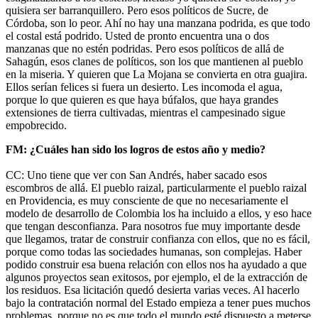
quisiera ser barranquillero. Pero esos políticos de Sucre, de
Córdoba, son lo peor. Ahí no hay una manzana podrida, es que todo
el costal está podrido. Usted de pronto encuentra una o dos
manzanas que no estén podridas. Pero esos políticos de allá de
Sahagún, esos clanes de políticos, son los que mantienen al pueblo
en la miseria. Y quieren que La Mojana se convierta en otra guajira.
Ellos serían felices si fuera un desierto. Les incomoda el agua,
porque lo que quieren es que haya búfalos, que haya grandes
extensiones de tierra cultivadas, mientras el campesinado sigue
empobrecido.
FM: ¿Cuáles han sido los logros de estos año y medio?
CC: Uno tiene que ver con San Andrés, haber sacado esos
escombros de allá. El pueblo raizal, particularmente el pueblo raizal
en Providencia, es muy consciente de que no necesariamente el
modelo de desarrollo de Colombia los ha incluido a ellos, y eso hace
que tengan desconfianza. Para nosotros fue muy importante desde
que llegamos, tratar de construir confianza con ellos, que no es fácil,
porque como todas las sociedades humanas, son complejas. Haber
podido construir esa buena relación con ellos nos ha ayudado a que
algunos proyectos sean exitosos, por ejemplo, el de la extracción de
los residuos. Esa licitación quedó desierta varias veces. Al hacerlo
bajo la contratación normal del Estado empieza a tener pues muchos
problemas, porque no es que todo el mundo esté dispuesto a meterse