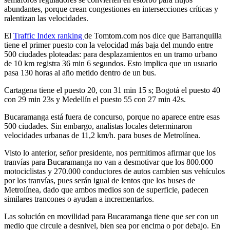
abundantes, porque crean congestiones en intersecciones críticas y
ralentizan las velocidades.
El
Traffic Index ranking
de Tomtom.com nos dice que Barranquilla
tiene el primer puesto con la velocidad más baja del mundo entre
500 ciudades ploteadas: para desplazamientos en un tramo urbano
de 10 km registra 36 min 6 segundos. Esto implica que un usuario
pasa 130 horas al año metido dentro de un bus.
Cartagena tiene el puesto 20, con 31 min 15 s; Bogotá el puesto 40
con 29 min 23s y Medellín el puesto 55 con 27 min 42s.
Bucaramanga está fuera de concurso, porque no aparece entre esas
500 ciudades. Sin embargo, analistas locales determinaron
velocidades urbanas de 11,2 km/h. para buses de Metrolínea.
Visto lo anterior, señor presidente, nos permitimos afirmar que los
tranvías para Bucaramanga no van a desmotivar que los 800.000
motociclistas y 270.000 conductores de autos cambien sus vehículos
por los tranvías, pues serán igual de lentos que los buses de
Metrolínea, dado que ambos medios son de superficie, padecen
similares trancones o ayudan a incrementarlos.
Las solución en movilidad para Bucaramanga tiene que ser con un
medio que circule a desnivel, bien sea por encima o por debajo. En