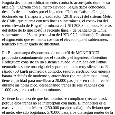
Bogotá decidieron arbitrariamente, contra lo aconsejado durante su
alcaldía, jugársela con el metro elevado. Según datos conocidos,
después de analizados por el Ingeniero Chileno Lois de Granje,
doctorado en Transporte y exdirector (2018-2022) del sistema Metro
de Chile, que cuenta con tres lineas subterráneas, el costo- km del
metro elevado de Bogotá terminará en USD 208,3 millones. Es mas
del doble de lo que costó la reciente línea 7 de Santiago de Chile,
subterránea de 26 km. (costo-km de USD 97,2 millones). Desbarata
el argumento que es menos costoso el elevado que el subterráneo,
teniendo similar grado de dificultad.
En Bucaramanga disponemos de un perfil de MONORRIEL,
propuesto conjuntamente por el suscrito y el ingeniero Florentino
Rodríguez: consiste en un sistema elevado, que rueda con llantas
neumáticas sobre una viga-riel y por lo tanto es muy silencioso. Es
rápido (50 km/h promedio), cómodo, seguro, eléctrico, con energía
barata. Además de moderno y automático (no requiere maquinista),
tiene capacidad para movilizar a 20.000 pasajeros en cada dirección
durante las horas pico, despachando trenes de seis vagones con
1.000 pasajeros cada cuatro minutos.
Se tiene la certeza de que los horarios se cumplirán (frecuencias),
porque esos trenes no se interceptan con nada. El monorriel es el
más liviano de los Metros (250.000 pasajeros-día), más liviano que
el metro elevado bogotano: 570.000 pasajeros-día según render de la