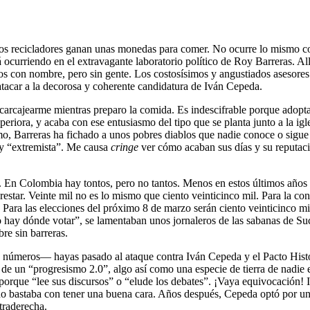
 los recicladores ganan unas monedas para comer. No ocurre lo mismo con
á ocurriendo en el extravagante laboratorio político de Roy Barreras. A
dos con nombre, pero sin gente. Los costosísimos y angustiados asesores
 atacar a la decorosa y coherente candidatura de Iván Cepeda.
a carcajearme mientras preparo la comida. Es indescifrable porque adop
periora, y acaba con ese entusiasmo del tipo que se planta junto a la 
, Barreras ha fichado a unos pobres diablos que nadie conoce o sigue 
” y “extremista”. Me causa
cringe
ver cómo acaban sus días y su reputac
. En Colombia hay tontos, pero no tantos. Menos en estos últimos años en
estar. Veinte mil no es lo mismo que ciento veinticinco mil. Para la c
 Para las elecciones del próximo 8 de marzo serán ciento veinticinco
ay dónde votar”, se lamentaban unos jornaleros de las sabanas de Sucre
bre sin barreras.
os números— hayas pasado al ataque contra Iván Cepeda y el Pacto Hist
 de un “progresismo 2.0”, algo así como una especie de tierra de nadie e
 porque “lee sus discursos” o “elude los debates”. ¡Vaya equivocación! 
l no bastaba con tener una buena cara. Años después, Cepeda optó por un
ltraderecha.