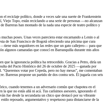
 el reciclaje político, donde a veces sale una suerte de Frankenstein
llí, Viejo Topo, están reciclando a una serie de personas —no alcanzan
 de Barreras han montado de la nada una especie de teatro político y
ta muchas poses. Unas veces pareciera estar encarnando a Lenin o al
iglesia de San Francisco de Bogotá ofreciendo una pócima que cura
—tiene más seguidores en las redes que un gato callejero— para que
ión algunos camaradas que conocí en Barranquilla durante mis años
 que la ignorancia política ha retrocedido. Gracias a Petro, diría un
onsulta del Pacto Histórico del 26 de octubre de 2025 —ganada por
 mil. “Queremos votar por Cepeda, pero no hay mesas”, me comentaban
. Barreras propone un partido de dos contra seis. Él jugaría con seis
órico, cuando tenemos a un adversario común que chapotea en el
n la que no estás allá ni acá. Tus carísimos asesores, ignorando el
Iván fue desde la secundaria un chico que destacó por su vibrante
 estilo reposado, argumentativo y respetuoso para distanciarse de la