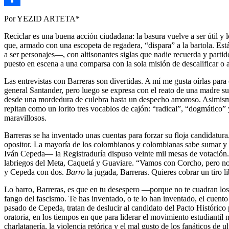
Link
Compartir
Por YEZID ARTETA*
Reciclar es una buena acción ciudadana: la basura vuelve a ser útil y
que, armado con una escopeta de regadera, “dispara” a la bartola. Est
a ser personajes—, con altisonantes siglas que nadie recuerda y parti
puesto en escena a una comparsa con la sola misión de descalificar o
Las entrevistas con Barreras son divertidas. A mí me gusta oírlas par
general Santander, pero luego se expresa con el reato de una madre su
desde una mordedura de culebra hasta un despecho amoroso. Asimismo
repitan como un lorito tres vocablos de cajón: “radical”, “dogmático
maravillosos.
Barreras se ha inventado unas cuentas para forzar su floja candidatura
opositor. La mayoría de los colombianos y colombianas sabe sumar y r
Iván Cepeda— la Registraduría dispuso veinte mil mesas de votación.
labriegos del Meta, Caquetá y Guaviare. “Vamos con Corcho, pero no h
y Cepeda con dos.
Barro
la jugada, Barreras. Quieres cobrar un tiro li
Lo barro, Barreras, es que en tu desespero —porque no te cuadran l
fango del fascismo. Te has inventado, o te lo han inventado, el cuento
pasado de Cepeda, tratan de deslucir al candidato del Pacto Histórico
oratoria, en los tiempos en que para liderar el movimiento estudianti
charlatanería, la violencia retórica y el mal gusto de los fanáticos de u