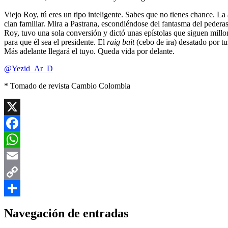
Viejo Roy, tú eres un tipo inteligente. Sabes que no tienes chance. La
clan familiar. Mira a Pastrana, escondiéndose del fantasma del pedera
Roy, tuvo una sola conversión y dictó unas epístolas que siguen millon
para que él sea el presidente. El
raig bait
(cebo de ira) desatado por tu
Más adelante llegará el tuyo. Queda vida por delante.
@Yezid_Ar_D
* Tomado de revista Cambio Colombia
X
Facebook
WhatsApp
Email
Copy
Link
Compartir
Navegación de entradas