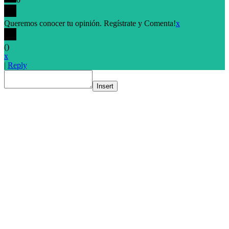
Queremos conocer tu opinión. Regístrate y Comenta!
x
(
)
x
|
Reply
Insert