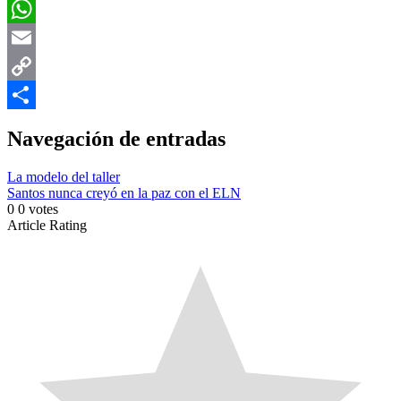
Facebook
WhatsApp
Email
Copy
Link
Compartir
Navegación de entradas
La modelo del taller
Santos nunca creyó en la paz con el ELN
0
0
votes
Article Rating