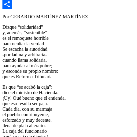
Copy
Link
Compartir
Por GERARDO MARTÍNEZ MARTÍNEZ
Dizque “solidaridad”
y, además, “sostenible”
es el remoquete horrible
para ocultar la verdad.
Se escacha la autoridad,
-por ladina y arbitraria-
cuando llama solidaria,
para ayudar al más pobre;
y esconde su propio nombre:
que es Reforma Tributaria.
Es que “se acabó la caja”;
dice el ministro de Hacienda.
¡Uy! Qué bueno que él entienda,
que eso resulta ser paja.
Cada día, con su marmaja
el pueblo contribuyente,
esforzado y muy decente,
llena de plata al erario.
La caja del funcionario
¡será su caja de dientes!