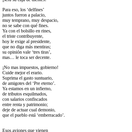
Para eso, los ‘delfines’
juntos fueron a palacio,
muy temprano, muy despacio,
no se sabe con qué fines.
Ya con el bolsillo en rines,
el triste contribuyente,
hoy le exige al presidente,
que no diga más mentiras;
su opinión vale ‘tres tiras’,
mas… le toca ser decente.
¡No mas impuestos, gobierno!
Cuide mejor el erario.
Suprima el gasto suntuario,
de amigotes del ‘Pre eterno’.
Ya estamos en un infierno,
de tributos esquilmados,
con salarios confiscados
entre renta y patrimonio;
deje de actuar cual demonio,
que el pueblo está ‘emberracado’.
Esos aviones que vienen