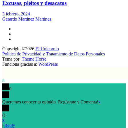
Excusas, pleitos y desacatos
3 febrero, 2024
Gerardo Martinez Martinez
Copyright ©2026
El Unicornio
Política de Privacidad y Tratamiento de Datos Personales
Tema por:
Theme Horse
Funciona gracias a:
WordPress
8
0
Queremos conocer tu opinión. Regístrate y Comenta!
x
(
)
x
|
Reply