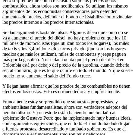
Pero sorprende que con la discusión sobre los precios de los
combustibles, ahora todos son neoliberales. Se utilizan los mismos
argumentos de los economistas conservadores para defender
aumentos de precios, defender el Fondo de Estabilización y vincular
los precios internos a los precios internacionales.
Se dan argumentos bastante falsos. Algunos dicen que como no se
va a aumentar el precio del diésel, no hay problema en que los 10
millones de motociclistas (que utilizan todos los hogares), los miles
de taxis y los 3,4 millones de carros privado (que son los hogares
medios que más los utilizan), miles de camionetas y jeeps paguen
más por la gasolina. No se dan cuenta que el precio del diésel en
Colombia está por debajo del precio de la gasolina, cuando debería
ser, al contrario, que es lo que ocurre en todo el mundo. Y que si este
precio no se aumenta el saldo del Fondo crece.
Y llegan hasta afirmar que los precios de los combustibles no tienen
efectos en los costos. Esto es erróneo teórica y empíricamente.
Francamente estoy sorprendido que supuestos progresistas, y
ambientalistas fundamentalistas, ahora son verdaderos adeptos del
neoliberalismo. Y con esto le están haciendo mucho daño al
gobierno de Gustavo Petro que ha implementado muy buenas ideas,
con argumentos equivocados, que en todo el mundo ha dado lugar
a fuertes protestas, desacreditado y tumbado gobiernos. Es que el
dogmatismo y el fundamentalismo son muy peligrosos.