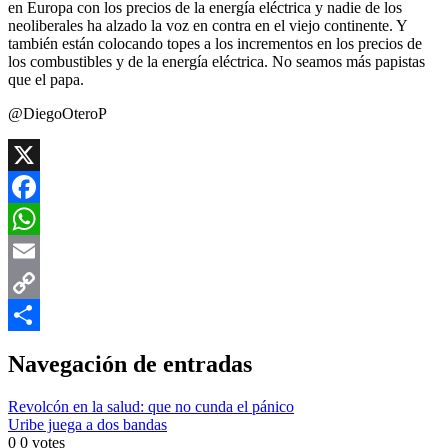
en Europa con los precios de la energía eléctrica y nadie de los
neoliberales ha alzado la voz en contra en el viejo continente. Y
también están colocando topes a los incrementos en los precios de
los combustibles y de la energía eléctrica. No seamos más papistas
que el papa.
@DiegoOteroP
X
Facebook
WhatsApp
Email
Copy
Link
Compartir
Navegación de entradas
Revolcón en la salud: que no cunda el pánico
Uribe juega a dos bandas
0
0
votes