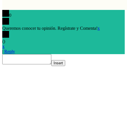
0
Queremos conocer tu opinión. Regístrate y Comenta!
x
(
)
x
|
Reply
Insert