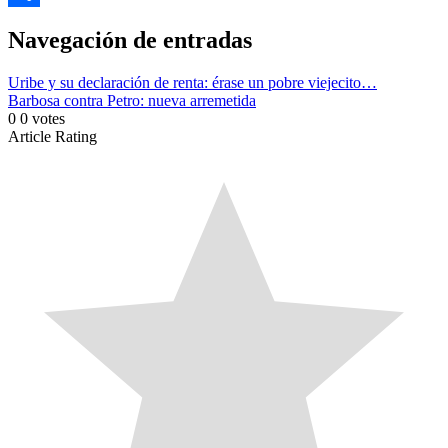
Link
Compartir
Navegación de entradas
Uribe y su declaración de renta: érase un pobre viejecito…
Barbosa contra Petro: nueva arremetida
0
0
votes
Article Rating