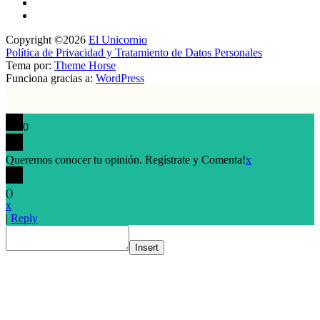
Copyright ©2026
El Unicornio
Política de Privacidad y Tratamiento de Datos Personales
Tema por:
Theme Horse
Funciona gracias a:
WordPress
0
Queremos conocer tu opinión. Regístrate y Comenta!
x
(
)
x
|
Reply
Insert