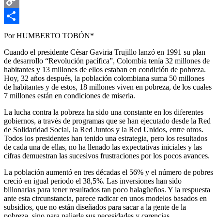
Email
Copy
Link
Compartir
Por HUMBERTO TOBÓN*
Cuando el presidente César Gaviria Trujillo lanzó en 1991 su plan
de desarrollo “Revolución pacífica”, Colombia tenía 32 millones de
habitantes y 13 millones de ellos estaban en condición de pobreza.
Hoy, 32 años después, la población colombiana suma 50 millones
de habitantes y de estos, 18 millones viven en pobreza, de los cuales
7 millones están en condiciones de miseria.
La lucha contra la pobreza ha sido una constante en los diferentes
gobiernos, a través de programas que se han ejecutado desde la Red
de Solidaridad Social, la Red Juntos y la Red Unidos, entre otros.
Todos los presidentes han tenido una estrategia, pero los resultados
de cada una de ellas, no ha llenado las expectativas iniciales y las
cifras demuestran las sucesivos frustraciones por los pocos avances.
La población aumentó en tres décadas el 56% y el número de pobres
creció en igual periodo el 38,5%. Las inversiones han sido
billonarias para tener resultados tan poco halagüeños. Y la respuesta
ante esta circunstancia, parece radicar en unos modelos basados en
subsidios, que no están diseñados para sacar a la gente de la
pobreza, sino para paliarle sus necesidades y carencias.