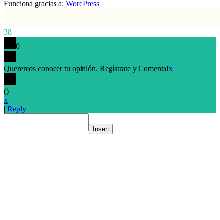
Funciona gracias a:
WordPress
38
0
Queremos conocer tu opinión. Regístrate y Comenta!
x
(
)
x
|
Reply
Insert