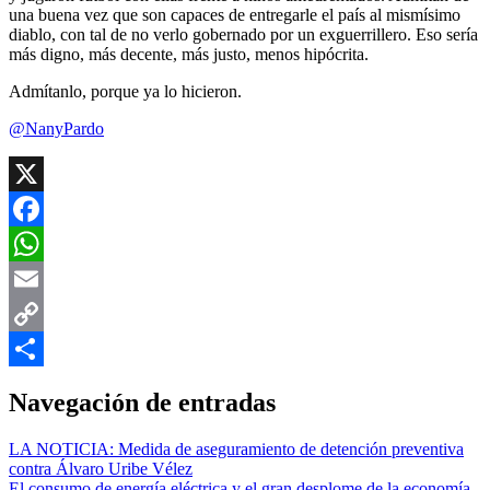
una buena vez que son capaces de entregarle el país al mismísimo
diablo, con tal de no verlo gobernado por un exguerrillero. Eso sería
más digno, más decente, más justo, menos hipócrita.
Admítanlo, porque ya lo hicieron.
@NanyPardo
X
Facebook
WhatsApp
Email
Copy
Link
Compartir
Navegación de entradas
LA NOTICIA: Medida de aseguramiento de detención preventiva
contra Álvaro Uribe Vélez
El consumo de energía eléctrica y el gran desplome de la economía