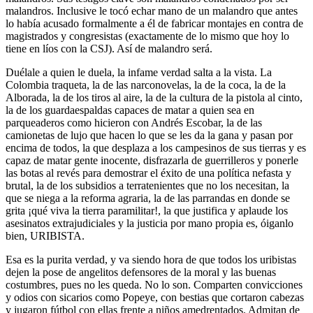
malandros. Inclusive le tocó echar mano de un malandro que antes
lo había acusado formalmente a él de fabricar montajes en contra de
magistrados y congresistas (exactamente de lo mismo que hoy lo
tiene en líos con la CSJ). Así de malandro será.
Duélale a quien le duela, la infame verdad salta a la vista. La
Colombia traqueta, la de las narconovelas, la de la coca, la de la
Alborada, la de los tiros al aire, la de la cultura de la pistola al cinto,
la de los guardaespaldas capaces de matar a quien sea en
parqueaderos como hicieron con Andrés Escobar, la de las
camionetas de lujo que hacen lo que se les da la gana y pasan por
encima de todos, la que desplaza a los campesinos de sus tierras y es
capaz de matar gente inocente, disfrazarla de guerrilleros y ponerle
las botas al revés para demostrar el éxito de una política nefasta y
brutal, la de los subsidios a terratenientes que no los necesitan, la
que se niega a la reforma agraria, la de las parrandas en donde se
grita ¡qué viva la tierra paramilitar!, la que justifica y aplaude los
asesinatos extrajudiciales y la justicia por mano propia es, óiganlo
bien, URIBISTA.
Esa es la purita verdad, y va siendo hora de que todos los uribistas
dejen la pose de angelitos defensores de la moral y las buenas
costumbres, pues no les queda. No lo son. Comparten convicciones
y odios con sicarios como Popeye, con bestias que cortaron cabezas
y jugaron fútbol con ellas frente a niños amedrentados. Admitan de