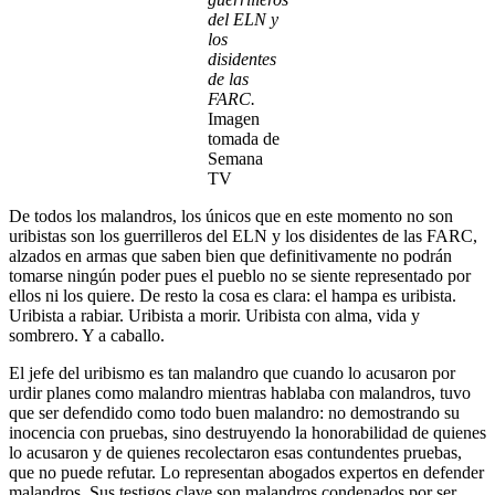
del ELN y
los
disidentes
de las
FARC.
Imagen
tomada de
Semana
TV
De todos los malandros, los únicos que en este momento no son
uribistas son los guerrilleros del ELN y los disidentes de las FARC,
alzados en armas que saben bien que definitivamente no podrán
tomarse ningún poder pues el pueblo no se siente representado por
ellos ni los quiere. De resto la cosa es clara: el hampa es uribista.
Uribista a rabiar. Uribista a morir. Uribista con alma, vida y
sombrero. Y a caballo.
El jefe del uribismo es tan malandro que cuando lo acusaron por
urdir planes como malandro mientras hablaba con malandros, tuvo
que ser defendido como todo buen malandro: no demostrando su
inocencia con pruebas, sino destruyendo la honorabilidad de quienes
lo acusaron y de quienes recolectaron esas contundentes pruebas,
que no puede refutar. Lo representan abogados expertos en defender
malandros. Sus testigos clave son malandros condenados por ser