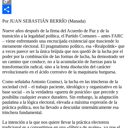
Email
Copy
Link
Compartir
Por JUAN SEBASTIÁN BERRÍO (Manada)
Nueve años después de la firma del Acuerdo de Paz y de la
transición a la legalidad política, el Partido Comunes – antes FARC
– viene enfrentando una encrucijada existencial que trasciende lo
meramente electoral. El pragmatismo político, esa «Realpolitik» que
a veces parece ser la única brújula que nos quedó de la lucha por el
poder por la combinación de las formas de lucha, ha demostrado ser
un camino que conduce, no a la acumulación de fuerzas para la
transformación radical, sino a la lenta disolución del carácter
revolucionario en el ácido corrosivo de la maquinaria burguesa.
Como señalaba Antonio Gramsci, la lucha en las trincheras de la
sociedad civil – el trabajo paciente, ideológico y organizativo en la
base social – es la verdadera «guerra de posición» que precede y
posibilita cualquier avance duradero. Sin embargo, la adaptación
paulatina a la lógica electoral, elevada a máxima expresión de la
práctica política, nos ha llevado a descuidar sistemáticamente esa
trinchera fundamental.
La intención a la que nos quiere llevar la práctica electorera
tradicional es a convertirnos en una «fábrica de avales», ya que el