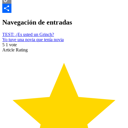
Copy
Link
Compartir
Navegación de entradas
TEST: ¿Es usted un Grinch?
Yo tuve una novia que tenía novia
5
1
vote
Article Rating