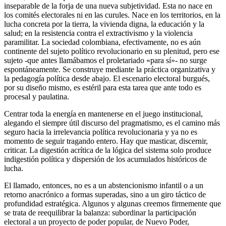
inseparable de la forja de una nueva subjetividad. Esta no nace en
los comités electorales ni en las curules. Nace en los territorios, en la
lucha concreta por la tierra, la vivienda digna, la educación y la
salud; en la resistencia contra el extractivismo y la violencia
paramilitar. La sociedad colombiana, efectivamente, no es aún
continente del sujeto político revolucionario en su plenitud, pero ese
sujeto -que antes llamábamos el proletariado «para sí»- no surge
espontáneamente. Se construye mediante la práctica organizativa y
la pedagogía política desde abajo. El escenario electoral burgués,
por su diseño mismo, es estéril para esta tarea que ante todo es
procesal y paulatina.
Centrar toda la energía en mantenerse en el juego institucional,
alegando el siempre útil discurso del pragmatismo, es el camino más
seguro hacia la irrelevancia política revolucionaria y ya no es
momento de seguir tragando entero. Hay que masticar, discernir,
criticar. La digestión acrítica de la lógica del sistema solo produce
indigestión política y dispersión de los acumulados históricos de
lucha.
El llamado, entonces, no es a un abstencionismo infantil o a un
retorno anacrónico a formas superadas, sino a un giro táctico de
profundidad estratégica. Algunos y algunas creemos firmemente que
se trata de reequilibrar la balanza: subordinar la participación
electoral a un proyecto de poder popular, de Nuevo Poder,