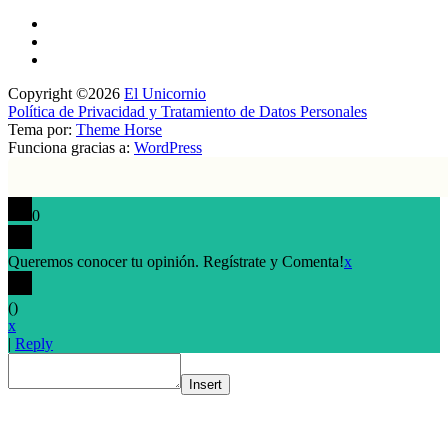
Copyright ©2026
El Unicornio
Política de Privacidad y Tratamiento de Datos Personales
Tema por:
Theme Horse
Funciona gracias a:
WordPress
0
Queremos conocer tu opinión. Regístrate y Comenta!
x
(
)
x
|
Reply
Insert