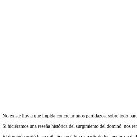
No existe lluvia que impida concretar unos partidazos, sobre todo para
Si hiciéramos una reseña histórica del surgimiento del dominó, nos re
El dominó surgió hace mil años en China a partir de los juegos de dad