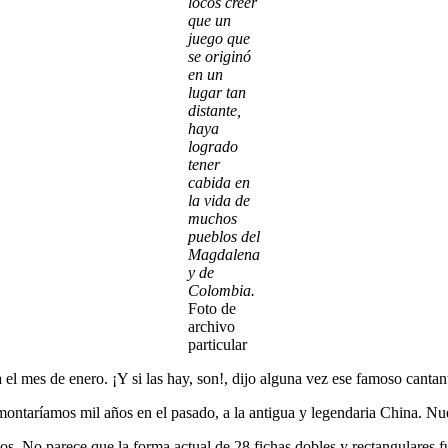
locos creer
que un
juego que
se originó
en un
lugar tan
distante,
haya
logrado
tener
cabida en
la vida de
muchos
pueblos del
Magdalena
y de
Colombia.
Foto de
archivo
particular
 el mes de enero. ¡Y si las hay, son!, dijo alguna vez ese famoso canta
montaríamos mil años en el pasado, a la antigua y legendaria China. Nue
os. No parece que la forma actual de 28 fichas dobles y rectangulares 