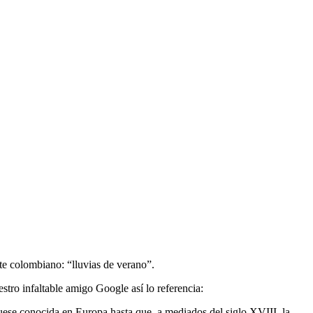
nte colombiano: “lluvias de verano”.
stro infaltable amigo Google así lo referencia:
fuese conocida en Europa hasta que, a mediados del siglo XVIII, la