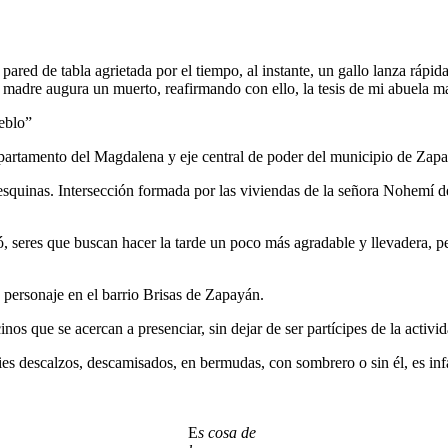
ared de tabla agrietada por el tiempo, al instante, un gallo lanza rápid
 madre augura un muerto, reafirmando con ello, la tesis de mi abuela m
ueblo”
departamento del Magdalena y eje central de poder del municipio de Zap
ro esquinas. Intersección formada por las viviendas de la señora Nohemí
 seres que buscan hacer la tarde un poco más agradable y llevadera, per
 personaje en el barrio Brisas de Zapayán.
os que se acercan a presenciar, sin dejar de ser partícipes de la activid
ies descalzos, descamisados, en bermudas, con sombrero o sin él, es inf
E
s cosa de