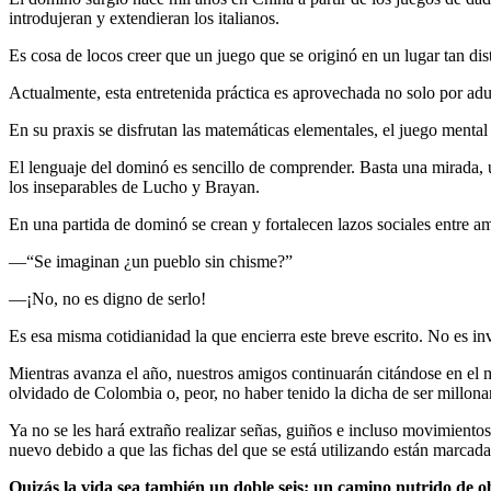
introdujeran y extendieran los italianos.
Es cosa de locos creer que un juego que se originó en un lugar tan di
Actualmente, esta entretenida práctica es aprovechada no solo por adu
En su praxis se disfrutan las matemáticas elementales, el juego mental
El lenguaje del dominó es sencillo de comprender. Basta una mirada, u
los inseparables de Lucho y Brayan.
En una partida de dominó se crean y fortalecen lazos sociales entre 
—“Se imaginan ¿un pueblo sin chisme?”
—¡No, no es digno de serlo!
Es esa misma cotidianidad la que encierra este breve escrito. No es i
Mientras avanza el año, nuestros amigos continuarán citándose en el m
olvidado de Colombia o, peor, no haber tenido la dicha de ser millonar
Ya no se les hará extraño realizar señas, guiños e incluso movimient
nuevo debido a que las fichas del que se está utilizando están marcad
Quizás la vida sea también un doble seis; un camino nutrido de ob