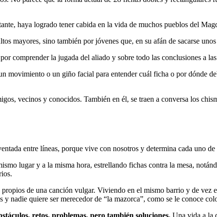
stante, haya logrado tener cabida en la vida de muchos pueblos del Magd
ltos mayores, sino también por jóvenes que, en su afán de sacarse unos p
 por comprender la jugada del aliado y sobre todo las conclusiones a las
n movimiento o un giño facial para entender cuál ficha o por dónde deb
amigos, vecinos y conocidos. También en él, se traen a conversa los chi
nventada entre líneas, porque vive con nosotros y determina cada uno de 
ismo lugar y a la misma hora, estrellando fichas contra la mesa, notán
ios.
os propios de una canción vulgar. Viviendo en el mismo barrio y de ve
as y nadie quiere ser merecedor de “la mazorca”, como se le conoce colo
stáculos, retos, problemas, pero también soluciones.
Una vida a la q