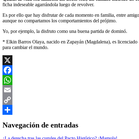
ficha indeseable agarrándola luego de revolver.
Es por ello que hay disfrutar de cada momento en familia, entre amig
aunque no compartamos los comportamientos del prójimo.
Yo, por ejemplo, la disfruto como una buena partida de dominó.
* Elkin Barros Olaya, nacido en Zapayán (Magdalena), es licenciado 
para cambiar el mundo.
X
Facebook
WhatsApp
Email
Copy
Link
Compartir
Navegación de entradas
¿La derecha tras las curules del Pacto Histórico? ¡Mamola!