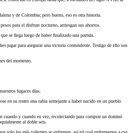
alena y de Colombia; pero bueno, eso es otra historia.
esos para el disfrute nocturno, arriesgan sus ahorros.
 que se llega luego de haber finalizado una partida.
es jugar para asegurar una victoria contundente. Testigo de ello son
smes del momento.
nuestros fugaces días.
dose en su rostro una rabia semejante a haber nacido en un pueblo
z en cuando y cuando en vez, recolectando para comprar un dominó
quialmente al doble seis.
ue solo los más valientes se enfrentan, así tal cual enfrentamos a esa