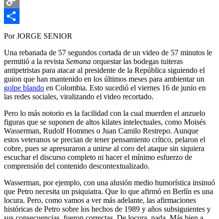
Email
Copy
Link
Compartir
Por JORGE SENIOR
Una rebanada de 57 segundos cortada de un video de 57 minutos le
permitió a la revista
Semana
orquestar las bodegas tuiteras
antipetristas para atacar al presidente de la República siguiendo el
guion que han mantenido en los últimos meses para ambientar un
golpe blando
en Colombia. Esto sucedió el viernes 16 de junio en
las redes sociales, viralizando el video recortado.
Pero lo más notorio es la facilidad con la cual muerden el anzuelo
figuras que se suponen de altos kilates intelectuales, como Moisés
Wasserman, Rudolf Hommes o Juan Camilo Restrepo. Aunque
estos veteranos se precian de tener pensamiento crítico, pelaron el
cobre, pues se apresuraron a unirse al coro del ataque sin siquiera
escuchar el discurso completo ni hacer el mínimo esfuerzo de
comprensión del contenido descontextualizado.
Wasserman, por ejemplo, con una alusión medio humorística insinuó
que Petro necesita un psiquiatra. Que lo que afirmó en Berlín es una
locura. Pero, como vamos a ver más adelante, las afirmaciones
históricas de Petro sobre los hechos de 1989 y años subsiguientes y
sus consecuencias, fueron correctas. De locura, nada. Más bien a