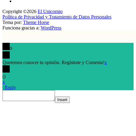
Copyright ©2026
El Unicornio
Política de Privacidad y Tratamiento de Datos Personales
Tema por:
Theme Horse
Funciona gracias a:
WordPress
0
Queremos conocer tu opinión. Regístrate y Comenta!
x
(
)
x
|
Reply
Insert