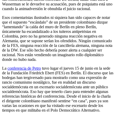
Wasserman se le devuelve su acusación, pues de psiquiatra está uno
cuando la animadversión le obnubila el juicio racional.
Esos comentaristas ilustrados ni siquiera han sido capaces de notar
que el supuesto “escándalo” de un presidente colombiano dizque
“lamentando” la caída del muro de Berlín en pleno Berlín,
únicamente ha escandalizado a los tuiteros antipetristas en
Colombia, pero no ha generado ninguna reacción negativa en
Alemania, que se supone serían los ofendidos. Ningún comunicado
de la FES, ninguna reacción de la cancillería alemana, ninguna nota
de la DW. Ese sólo hecho debería poner alerta a cualquier ser
racional. Nos están vendiendo un imaginario rollo diplomático
donde no hubo nada.
La
conferencia de Petro
tuvo lugar el jueves 15 de junio en la sede
de la Fundación Friedrich Ebert (FES) en Berlín. El discurso que las
bodegas han tergiversado para mostrarlo como una expresión de
rancio comunismo nostálgico, fue en realidad un discurso
socialdemócrata en un escenario socialdemócrata ante un público
socialdemócrata. Eso hay que tenerlo claro para entender algunas
referencias históricas del conferencista. Desde el inicio de la charla
el dirigente colombiano manifestó sentirse “en casa”, pues ya son
varias las ocasiones en que ha visitado ese escenario desde los
tiempos en que militaba en el Polo Democrático Alternativo.