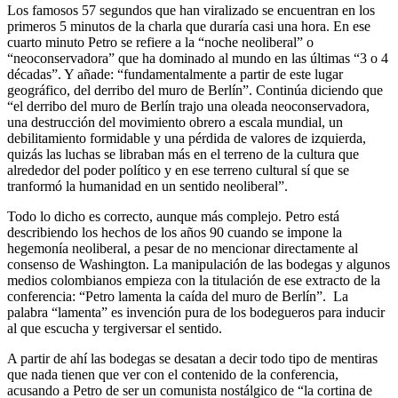
Los famosos 57 segundos que han viralizado se encuentran en los
primeros 5 minutos de la charla que duraría casi una hora. En ese
cuarto minuto Petro se refiere a la “noche neoliberal” o
“neoconservadora” que ha dominado al mundo en las últimas “3 o 4
décadas”. Y añade: “fundamentalmente a partir de este lugar
geográfico, del derribo del muro de Berlín”. Continúa diciendo que
“el derribo del muro de Berlín trajo una oleada neoconservadora,
una destrucción del movimiento obrero a escala mundial, un
debilitamiento formidable y una pérdida de valores de izquierda,
quizás las luchas se libraban más en el terreno de la cultura que
alrededor del poder político y en ese terreno cultural sí que se
tranformó la humanidad en un sentido neoliberal”.
Todo lo dicho es correcto, aunque más complejo. Petro está
describiendo los hechos de los años 90 cuando se impone la
hegemonía neoliberal, a pesar de no mencionar directamente al
consenso de Washington. La manipulación de las bodegas y algunos
medios colombianos empieza con la titulación de ese extracto de la
conferencia: “Petro lamenta la caída del muro de Berlín”. La
palabra “lamenta” es invención pura de los bodegueros para inducir
al que escucha y tergiversar el sentido.
A partir de ahí las bodegas se desatan a decir todo tipo de mentiras
que nada tienen que ver con el contenido de la conferencia,
acusando a Petro de ser un comunista nostálgico de “la cortina de