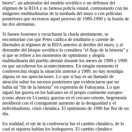
hierro”, un admirador del modelo soviético o un defensor del
régimen de la RDA y su famosa policía estatal, contrastando con las
imágenes multitudinarias de la tumbada del muro o con películas
posteriores que recrearon aquel proceso de 1989-1990 y la fusión de
las dos alemanias.
Si fuesen honestos y escucharan la charla atentamente, se
encontrarían con que Petro califica de totalitario y carente de
libertades al régimen de la RDA anterior al derribo del muro, y al
derrumbe del bloque soviético lo considera “el flujo de la historia” y
sí que se refiere a los momentos de optimismo y alegría
multitudinaria del pueblo alemán durante los meses de 1989 y 1990
en que sucedieron los acontecimientos. En ningún momento el
conferencista elogia la situación anterior a 1989, no hay nostalgia
alguna en sus apreciaciones. Lo que si hay es un llamado de
atención sobre los sucesos posteriores que evidenciaron que no
había tal “fin de la historia” en expresión de Fukuyama. Lo que
siguió fue guerra en los balcanes en el propio continente europeo
(como ahora en Ucrania), guerras en el cercano oriente, hegemonía
neoliberal con el consiguiente aumento de la desigualdad y el
individualismo, crisis climática. El optimismo de 1990 fue flor de un
día.
En realidad, el eje de la conferencia fue el cambio climático, de lo
cual ni siquiera hablan los bodegueros. El cambio climático