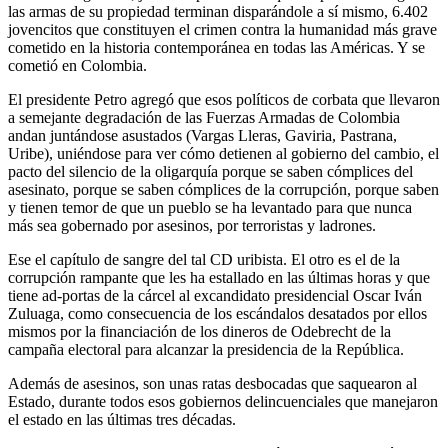
las armas de su propiedad terminan disparándole a sí mismo, 6.402
jovencitos que constituyen el crimen contra la humanidad más grave
cometido en la historia contemporánea en todas las Américas. Y se
cometió en Colombia.
El presidente Petro agregó que esos políticos de corbata que llevaron
a semejante degradación de las Fuerzas Armadas de Colombia
andan juntándose asustados (Vargas Lleras, Gaviria, Pastrana,
Uribe), uniéndose para ver cómo detienen al gobierno del cambio, el
pacto del silencio de la oligarquía porque se saben cómplices del
asesinato, porque se saben cómplices de la corrupción, porque saben
y tienen temor de que un pueblo se ha levantado para que nunca
más sea gobernado por asesinos, por terroristas y ladrones.
Ese el capítulo de sangre del tal CD uribista. El otro es el de la
corrupción rampante que les ha estallado en las últimas horas y que
tiene ad-portas de la cárcel al excandidato presidencial Oscar Iván
Zuluaga, como consecuencia de los escándalos desatados por ellos
mismos por la financiación de los dineros de Odebrecht de la
campaña electoral para alcanzar la presidencia de la República.
Además de asesinos, son unas ratas desbocadas que saquearon al
Estado, durante todos esos gobiernos delincuenciales que manejaron
el estado en las últimas tres décadas.