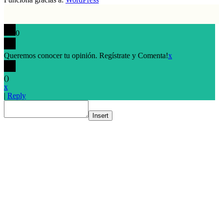
0
Queremos conocer tu opinión. Regístrate y Comenta!
x
(
)
x
|
Reply
Insert