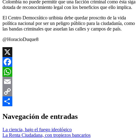
Colombia no puede permitir que una facción criminal como ésta siga
dotada de reconocimiento legal con los beneficios que ello implica.
El Centro Democrático uribista debe quedar proscrito de la vida
política nacional por ser un peligro público para la ciudadanía, como
las bandas criminales que asuelan las calles y campos de país.
@HoracioDuque8
X
Facebook
WhatsApp
Email
Copy
Link
Compartir
Navegación de entradas
La ciencia, bajo el fuego ideológico
La Renta Ciudadana, con tropiezos bancarios