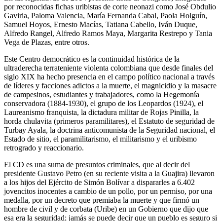
por reconocidas fichas uribistas de corte neonazi como José Obdulio
Gaviria, Paloma Valencia, María Fernanda Cabal, Paola Holguín,
Samuel Hoyos, Ernesto Macías, Tatiana Cabello, Iván Duque,
Alfredo Rangel, Alfredo Ramos Maya, Margarita Restrepo y Tania
Vega de Plazas, entre otros.
Este Centro democrático es la continuidad histórica de la
ultraderecha terrateniente violenta colombiana que desde finales del
siglo XIX ha hecho presencia en el campo político nacional a través
de líderes y facciones adictos a la muerte, el magnicidio y la masacre
de campesinos, estudiantes y trabajadores, como la Hegemonía
conservadora (1884-1930), el grupo de los Leopardos (1924), el
Laureanismo franquista, la dictadura militar de Rojas Pinilla, la
horda chulavita (primeros paramilitares), el Estatuto de seguridad de
Turbay Ayala, la doctrina anticomunista de la Seguridad nacional, el
Estado de sitio, el paramilitarismo, el militarismo y el uribismo
retrogrado y reaccionario.
El CD es una suma de presuntos criminales, que al decir del
presidente Gustavo Petro (en su reciente visita a la Guajira) llevaron
a los hijos del Ejército de Simón Bolívar a dispararles a 6.402
jovencitos inocentes a cambio de un pollo, por un permiso, por una
medalla, por un decreto que premiaba la muerte y que firmó un
hombre de civil y de corbata (Uribe) en un Gobierno que dijo que
esa era la seguridad; jamás se puede decir que un pueblo es seguro si