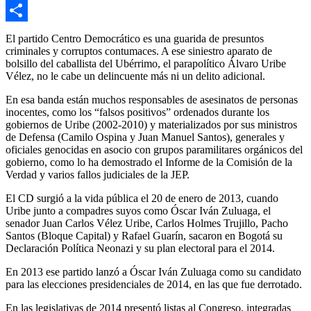
Copy
Link
Compartir
El partido Centro Democrático es una guarida de presuntos
criminales y corruptos contumaces. A ese siniestro aparato de
bolsillo del caballista del Ubérrimo, el parapolítico Álvaro Uribe
Vélez, no le cabe un delincuente más ni un delito adicional.
En esa banda están muchos responsables de asesinatos de personas
inocentes, como los “falsos positivos” ordenados durante los
gobiernos de Uribe (2002-2010) y materializados por sus ministros
de Defensa (Camilo Ospina y Juan Manuel Santos), generales y
oficiales genocidas en asocio con grupos paramilitares orgánicos del
gobierno, como lo ha demostrado el Informe de la Comisión de la
Verdad y varios fallos judiciales de la JEP.
El CD surgió a la vida pública el 20 de enero de 2013, cuando
Uribe junto a compadres suyos como Óscar Iván Zuluaga, el
senador Juan Carlos Vélez Uribe, Carlos Holmes Trujillo, Pacho
Santos (Bloque Capital) y Rafael Guarín, sacaron en Bogotá su
Declaración Política Neonazi y su plan electoral para el 2014.
En 2013 ese partido lanzó a Óscar Iván Zuluaga como su candidato
para las elecciones presidenciales de 2014, en las que fue derrotado.
En las legislativas de 2014 presentó listas al Congreso, integradas