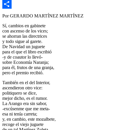
Copy
Link
Compartir
Por GERARDO MARTÍNEZ MARTÍNEZ
Sí, cambios en gabinete
con ascenso de los vices;
se ahorran las directrices
y todo sigue al garete.
De Navidad un juguete
para el que el libro escribió
-y de coautor lo llevó-
sobre Economía Naranja;
para él, frutos de una granja,
pero el premio recibió.
También en el del Interior,
ascendieron otro vice:
politiquero se dice,
mejor dicho, es el rumor.
La Arango era sin sabor,
-excúsenme que me meta-
esa ni tenía carreta;
y, en cambio, este mozalbete,
recoge el viejo juguete
de un tal Martínez Zuleta.