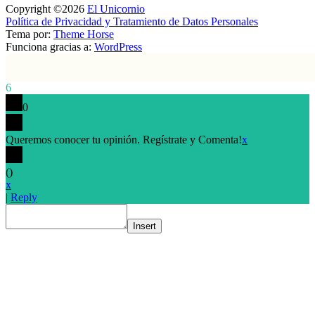
Copyright ©2026
El Unicornio
Política de Privacidad y Tratamiento de Datos Personales
Tema por:
Theme Horse
Funciona gracias a:
WordPress
6
0
Queremos conocer tu opinión. Regístrate y Comenta!
x
(
)
x
|
Reply
Insert