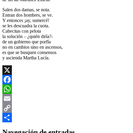
Salen dos damas, se nota.
Entran dos hombres, se ve.
Y entonces ¡ay, sumercé!
se les descuadra la cuota.
Cabecitas con pelota
la solución – ¿quién diría?-
de un gobierno que porfía
no en cambios sino en ascensos,
es que se busquen consensos
y ascienda Martha Lucía.
X
Facebook
WhatsApp
Email
Copy
Link
Compartir
Navegación de entradas