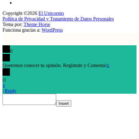
Copyright ©2026
El Unicornio
Política de Privacidad y Tratamiento de Datos Personales
Tema por:
Theme Horse
Funciona gracias a:
WordPress
0
Queremos conocer tu opinión. Regístrate y Comenta!
x
(
)
x
|
Reply
Insert