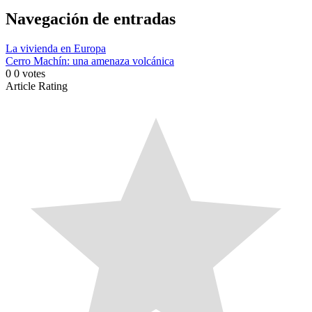
Link
Compartir
Navegación de entradas
La vivienda en Europa
Cerro Machín: una amenaza volcánica
0
0
votes
Article Rating