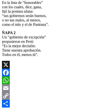
En la lista de “honorables”
con los cuales, dice, gana,
fijó la postura ufana:
“sus gobiernos serán buenos,
o no tan malos, al menos,
como el mío y el de Pastrana”.
ÑAPA 2
Un “gobierno de excepción”
propusieron en Perú:
“Es la mejor decisión:
Tiene nuestra aprobación.
Todos en él, menos tú”.
X
Facebook
WhatsApp
Email
Copy