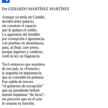
Link
Compartir
Por GERARDO MARTÍNEZ MARTÍNEZ
Aunque ya tenía un Castillo,
decidió tener palacio,
sin construir el espacio
que le quitara el culillo.
Lo agarraron del fundillo
por corrupción e ignorancia,
con pruebas en abundancia,
para, al final, caer preso,
porque ingenuo y caritieso,
violó la ley en flagrancia.
Tocó entonces que asumiera
de ese país, la «Francia»;
la segunda en importancia
que se convirtió en primera.
Fue salida de tercera
“el gobierno de excepción”
que un presidente bribón
intentó implantar “de facto”,
sin precaver que en el acto
le cesaran su función.