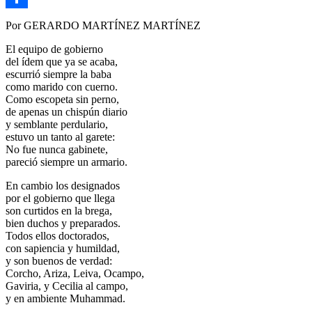
Link
Compartir
Por GERARDO MARTÍNEZ MARTÍNEZ
El equipo de gobierno
del ídem que ya se acaba,
escurrió siempre la baba
como marido con cuerno.
Como escopeta sin perno,
de apenas un chispún diario
y semblante perdulario,
estuvo un tanto al garete:
No fue nunca gabinete,
pareció siempre un armario.
En cambio los designados
por el gobierno que llega
son curtidos en la brega,
bien duchos y preparados.
Todos ellos doctorados,
con sapiencia y humildad,
y son buenos de verdad:
Corcho, Ariza, Leiva, Ocampo,
Gaviria, y Cecilia al campo,
y en ambiente Muhammad.