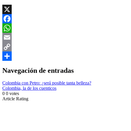
X
Facebook
WhatsApp
Email
Copy
Link
Compartir
Navegación de entradas
Colombia con Petro: ¿será posible tanta belleza?
Colombia, la de los cuenticos
0
0
votes
Article Rating