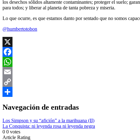
los desechos sólidos altamente contaminantes; proteger el suelo; garan
para todos; y liberar al planeta de tanta pobreza y miseria.
Lo que ocurre, es que estamos danto por sentado que no somos capace
@humbertotobon
X
Facebook
WhatsApp
Email
Copy
Link
Compartir
Navegación de entradas
Los Simpson y su “afición” a la marihuana (II)
La Conquista: ni leyenda rosa ni leyenda negra
0
0
votes
Article Rating