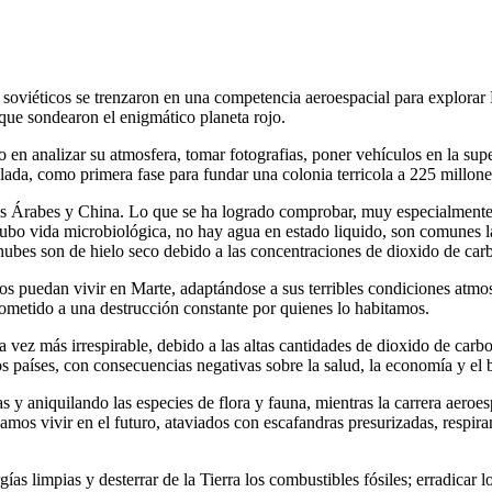
soviéticos se trenzaron en una competencia aeroespacial para explorar 
que sondearon el enigmático planeta rojo.
 en analizar su atmosfera, tomar fotografias, poner vehículos en la sup
ulada, como primera fase para fundar una colonia terricola a 225 millone
s Árabes y China. Lo que se ha logrado comprobar, muy especialmente p
 hubo vida microbiológica, no hay agua en estado liquido, son comunes la
 nubes son de hielo seco debido a las concentraciones de dioxido de car
nos puedan vivir en Marte, adaptándose a sus terribles condiciones atmos
sometido a una destrucción constante por quienes lo habitamos.
 vez más irrespirable, debido a las altas cantidades de dioxido de carb
s países, con consecuencias negativas sobre la salud, la economía y el 
y aniquilando las especies de flora y fauna, mientras la carrera aeroesp
amos vivir en el futuro, ataviados con escafandras presurizadas, respi
gías limpias y desterrar de la Tierra los combustibles fósiles; erradicar