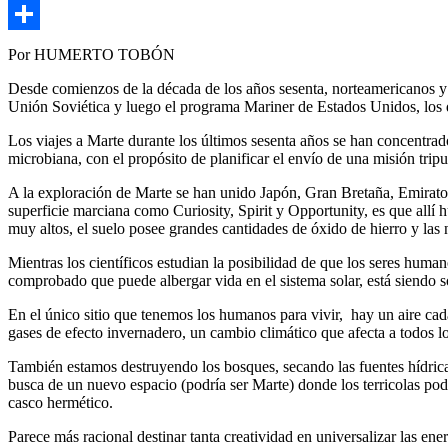
Copy
Link
Compartir
Por HUMERTO TOBÓN
Desde comienzos de la década de los años sesenta, norteamericanos y 
Unión Soviética y luego el programa Mariner de Estados Unidos, los 
Los viajes a Marte durante los últimos sesenta años se han concentrado
microbiana, con el propósito de planificar el envío de una misión trip
A la exploración de Marte se han unido Japón, Gran Bretaña, Emirato
superficie marciana como Curiosity, Spirit y Opportunity, es que allí
muy altos, el suelo posee grandes cantidades de óxido de hierro y las
Mientras los científicos estudian la posibilidad de que los seres huma
comprobado que puede albergar vida en el sistema solar, está siendo 
En el único sitio que tenemos los humanos para vivir, hay un aire cada
gases de efecto invernadero, un cambio climático que afecta a todos lo
También estamos destruyendo los bosques, secando las fuentes hídricas 
busca de un nuevo espacio (podría ser Marte) donde los terricolas pod
casco hermético.
Parece más racional destinar tanta creatividad en universalizar las ener