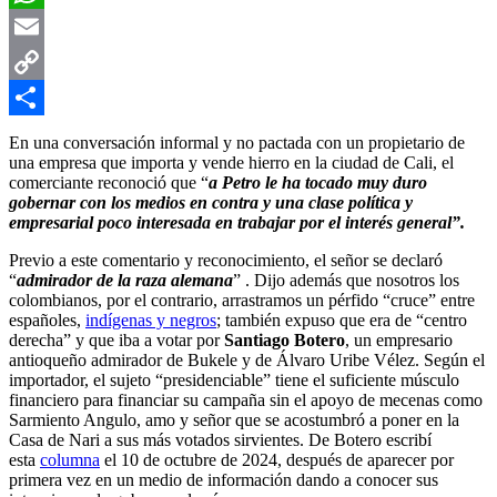
WhatsApp
Email
Copy
Link
Compartir
En una conversación informal y no pactada con un propietario de
una empresa que importa y vende hierro en la ciudad de Cali, el
comerciante reconoció que “
a Petro le ha tocado muy duro
gobernar
con los medios en contra y una clase política y
empresarial poco interesada en trabajar por el interés general”.
Previo a este comentario y reconocimiento, el señor se declaró
“
admirador de la raza alemana
” . Dijo además que nosotros los
colombianos, por el contrario, arrastramos un pérfido “cruce” entre
españoles,
indígenas y negros
; también expuso que era de “centro
derecha” y que iba a votar por
Santiago Botero
, un empresario
antioqueño admirador de Bukele y de Álvaro Uribe Vélez. Según el
importador, el sujeto “presidenciable” tiene el suficiente músculo
financiero para financiar su campaña sin el apoyo de mecenas como
Sarmiento Angulo, amo y señor que se acostumbró a poner en la
Casa de Nari a sus más votados sirvientes. De Botero escribí
esta
columna
el 10 de octubre de 2024, después de aparecer por
primera vez en un medio de información dando a conocer sus