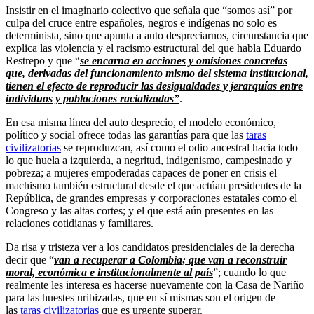
Insistir en el imaginario colectivo que señala que “somos así” por
culpa del cruce entre españoles, negros e indígenas no solo es
determinista, sino que apunta a auto despreciarnos, circunstancia que
explica las violencia y el racismo estructural del que habla Eduardo
Restrepo y que “
se encarna en acciones y omisiones concretas
que, derivadas del funcionamiento mismo del sistema institucional,
tienen el efecto de reproducir las desigualdades y jerarquías entre
individuos y poblaciones racializadas”
.
En esa misma línea del auto desprecio, el modelo económico,
político y social ofrece todas las garantías para que las
taras
civilizatorias
se reproduzcan, así como el odio ancestral hacia todo
lo que huela a izquierda, a negritud, indigenismo, campesinado y
pobreza; a mujeres empoderadas capaces de poner en crisis el
machismo también estructural desde el que actúan presidentes de la
República, de grandes empresas y corporaciones estatales como el
Congreso y las altas cortes; y el que está aún presentes en las
relaciones cotidianas y familiares.
Da risa y tristeza ver a los candidatos presidenciales de la derecha
decir que “
van a recuperar a Colombia; que van a reconstruir
moral, económica e institucionalmente al país
”; cuando lo que
realmente les interesa es hacerse nuevamente con la Casa de Nariño
para las huestes uribizadas, que en sí mismas son el origen de
las
taras civilizatorias
que es urgente superar.