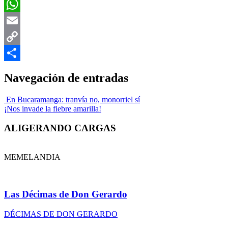
Facebook
WhatsApp
Email
Copy
Link
Compartir
Navegación de entradas
En Bucaramanga: tranvía no, monorriel sí
¡Nos invade la fiebre amarilla!
ALIGERANDO CARGAS
MEMELANDIA
Las Décimas de Don Gerardo
DÉCIMAS DE DON GERARDO