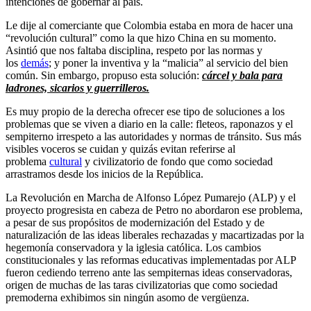
intenciones de gobernar al país.
Le dije al comerciante que Colombia estaba en mora de hacer una
“revolución cultural” como la que hizo China en su momento.
Asintió que nos faltaba disciplina, respeto por las normas y
los
demás
; y poner la inventiva y la “malicia” al servicio del bien
común. Sin embargo, propuso esta solución:
cárcel y bala para
ladrones, sicarios y guerrilleros.
Es muy propio de la derecha ofrecer ese tipo de soluciones a los
problemas que se viven a diario en la calle: fleteos, raponazos y el
sempiterno irrespeto a las autoridades y normas de tránsito. Sus más
visibles voceros se cuidan y quizás evitan referirse al
problema
cultural
y civilizatorio de fondo que como sociedad
arrastramos desde los inicios de la República.
La Revolución en Marcha de Alfonso López Pumarejo (ALP) y el
proyecto progresista en cabeza de Petro no abordaron ese problema,
a pesar de sus propósitos de modernización del Estado y de
naturalización de las ideas liberales rechazadas y macartizadas por la
hegemonía conservadora y la iglesia católica. Los cambios
constitucionales y las reformas educativas implementadas por ALP
fueron cediendo terreno ante las sempiternas ideas conservadoras,
origen de muchas de las taras civilizatorias que como sociedad
premoderna exhibimos sin ningún asomo de vergüenza.