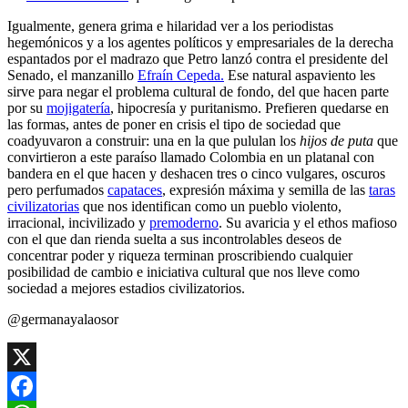
Igualmente, genera grima e hilaridad ver a los periodistas
hegemónicos y a los agentes políticos y empresariales de la derecha
espantados por el madrazo que Petro lanzó contra el presidente del
Senado, el manzanillo
Efraín Cepeda.
Ese natural aspaviento les
sirve para negar el problema cultural de fondo, del que hacen parte
por su
mojigatería
, hipocresía y puritanismo. Prefieren quedarse en
las formas, antes de poner en crisis el tipo de sociedad que
coadyuvaron a construir: una en la que pululan los
hijos de puta
que
convirtieron a este paraíso llamado Colombia en un platanal con
bandera en el que hacen y deshacen tres o cinco vulgares, oscuros
pero perfumados
capataces
, expresión máxima y semilla de las
taras
civilizatorias
que nos identifican como un pueblo violento,
irracional, incivilizado y
premoderno
. Su avaricia y el ethos mafioso
con el que dan rienda suelta a sus incontrolables deseos de
concentrar poder y riqueza terminan proscribiendo cualquier
posibilidad de cambio e iniciativa cultural que nos lleve como
sociedad a mejores estadios civilizatorios.
@germanayalaosor
X