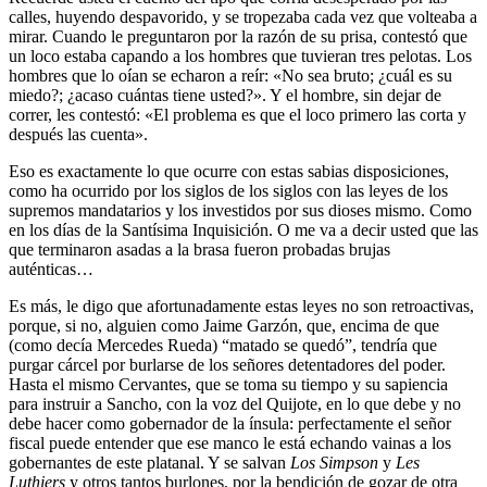
calles, huyendo despavorido, y se tropezaba cada vez que volteaba a
mirar. Cuando le preguntaron por la razón de su prisa, contestó que
un loco estaba capando a los hombres que tuvieran tres pelotas. Los
hombres que lo oían se echaron a reír: «No sea bruto; ¿cuál es su
miedo?; ¿acaso cuántas tiene usted?». Y el hombre, sin dejar de
correr, les contestó: «El problema es que el loco primero las corta y
después las cuenta».
Eso es exactamente lo que ocurre con estas sabias disposiciones,
como ha ocurrido por los siglos de los siglos con las leyes de los
supremos mandatarios y los investidos por sus dioses mismo. Como
en los días de la Santísima Inquisición. O me va a decir usted que las
que terminaron asadas a la brasa fueron probadas brujas
auténticas…
Es más, le digo que afortunadamente estas leyes no son retroactivas,
porque, si no, alguien como Jaime Garzón, que, encima de que
(como decía Mercedes Rueda) “matado se quedó”, tendría que
purgar cárcel por burlarse de los señores detentadores del poder.
Hasta el mismo Cervantes, que se toma su tiempo y su sapiencia
para instruir a Sancho, con la voz del Quijote, en lo que debe y no
debe hacer como gobernador de la ínsula: perfectamente el señor
fiscal puede entender que ese manco le está echando vainas a los
gobernantes de este platanal. Y se salvan
Los Simpson
y
Les
Luthiers
y otros tantos burlones, por la bendición de gozar de otra