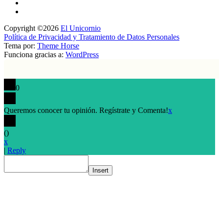
Copyright ©2026
El Unicornio
Política de Privacidad y Tratamiento de Datos Personales
Tema por:
Theme Horse
Funciona gracias a:
WordPress
0
Queremos conocer tu opinión. Regístrate y Comenta!
x
(
)
x
|
Reply
Insert