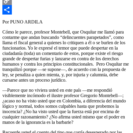
Email
Copy
Link
Compartir
Por PUNO ARDILA
Cómo le parece, profesor Montebell, que Osquítar me llamó para
contarme que andan buscando “delincuentes parapetados”, como
llama el fiscal general a quienes lo critiquen a él o se burlen de los
funcionarios. Yo le expresé el temor que puede despertar en la
ciudadanía (toda) un comentario de estos, porque existe el riesgo
grande de despertar furias y lanzarse en contra de los derechos
humanos y contra los principios constitucionales. Pero Osquítar me
tranquilizó porque —se supone—, de acuerdo con la propuesta de
ley, se penaliza a quien mienta, y, por injuria y calumnia, debe
cursarse antes un proceso jurídico.
—Parece que no viviera usted en este país —me respondió
visiblemente incómodo el ilustre profesor Gregorio Montebell—;
¿acaso no ha visto usted que en Colombia, a diferencia del mundo
lógico y normal, todos somos culpables hasta que probemos la
inocencia? ¿No ha visto usted que la fuerza está por encima de
cualquier razonamiento? ¿No afirma usted mismo que el poder en
manos de la ignorancia es la barbarie?
Recuerde usted el cuento del tipo que corría desesperado por las