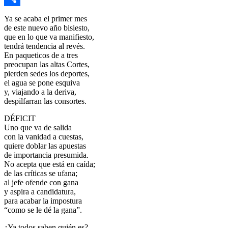
Link
Compartir
Ya se acaba el primer mes
de este nuevo año bisiesto,
que en lo que va manifiesto,
tendrá tendencia al revés.
En paqueticos de a tres
preocupan las altas Cortes,
pierden sedes los deportes,
el agua se pone esquiva
y, viajando a la deriva,
despilfarran las consortes.
DÉFICIT
Uno que va de salida
con la vanidad a cuestas,
quiere doblar las apuestas
de importancia presumida.
No acepta que está en caída;
de las críticas se ufana;
al jefe ofende con gana
y aspira a candidatura,
para acabar la impostura
“como se le dé la gana”.
¿Ya todos saben quién es?