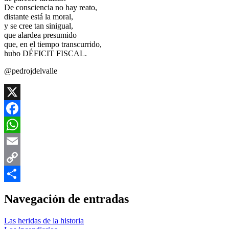
De consciencia no hay reato,
distante está la moral,
y se cree tan sinigual,
que alardea presumido
que, en el tiempo transcurrido,
hubo DÉFICIT FISCAL.
@pedrojdelvalle
X
Facebook
WhatsApp
Email
Copy
Link
Compartir
Navegación de entradas
Las heridas de la historia