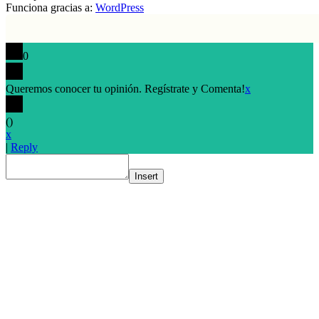
Funciona gracias a:
WordPress
0
Queremos conocer tu opinión. Regístrate y Comenta!
x
(
)
x
|
Reply
Insert