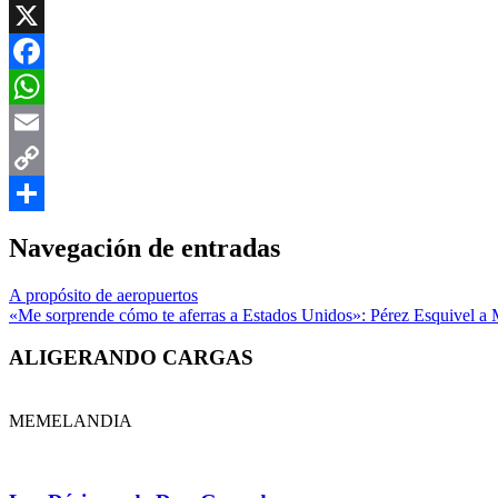
X
Facebook
WhatsApp
Email
Copy
Link
Compartir
Navegación de entradas
A propósito de aeropuertos
«Me sorprende cómo te aferras a Estados Unidos»: Pérez Esquivel a 
ALIGERANDO CARGAS
MEMELANDIA