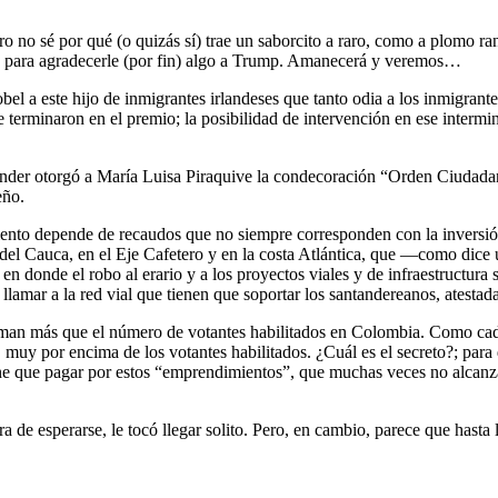
ero no sé por qué (o quizás sí) trae un saborcito a raro, como a plomo
s para agradecerle (por fin) algo a Trump. Amanecerá y veremos…
 a este hijo de inmigrantes irlandeses que tanto odia a los inmigrant
e terminaron en el premio; la posibilidad de intervención en ese interm
der otorgó a María Luisa Piraquive la condecoración “Orden Ciudadano 
eño.
iento depende de recaudos que no siempre corresponden con la inversi
e del Cauca, en el Eje Cafetero y en la costa Atlántica, que —como dic
n donde el robo al erario y a los proyectos viales y de infraestructura s
 llamar a la red vial que tienen que soportar los santandereanos, ates
suman más que el número de votantes habilitados en Colombia. Como cad
, muy por encima de los votantes habilitados. ¿Cuál es el secreto?; para 
e que pagar por estos “emprendimientos”, que muchas veces no alcanzan 
de esperarse, le tocó llegar solito. Pero, en cambio, parece que hasta la