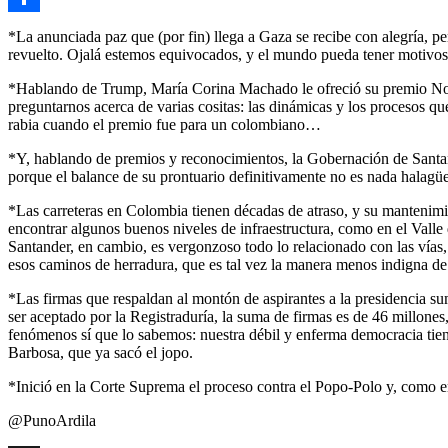
Link
Compartir
*La anunciada paz que (por fin) llega a Gaza se recibe con alegría, p
revuelto. Ojalá estemos equivocados, y el mundo pueda tener motivo
*Hablando de Trump, María Corina Machado le ofreció su premio Nobel
preguntarnos acerca de varias cositas: las dinámicas y los procesos qu
rabia cuando el premio fue para un colombiano…
*Y, hablando de premios y reconocimientos, la Gobernación de Santan
porque el balance de su prontuario definitivamente no es nada halagü
*Las carreteras en Colombia tienen décadas de atraso, y su mantenim
encontrar algunos buenos niveles de infraestructura, como en el Vall
Santander, en cambio, es vergonzoso todo lo relacionado con las vías, e
esos caminos de herradura, que es tal vez la manera menos indigna de
*Las firmas que respaldan al montón de aspirantes a la presidencia 
ser aceptado por la Registraduría, la suma de firmas es de 46 millones
fenómenos sí que lo sabemos: nuestra débil y enferma democracia tien
Barbosa, que ya sacó el jopo.
*Inició en la Corte Suprema el proceso contra el Popo-Polo y, como era 
@PunoArdila