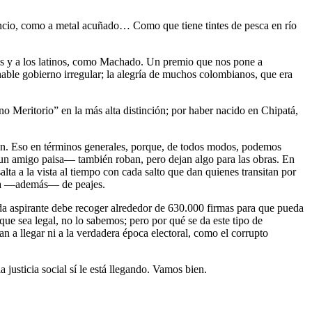
 rancio, como a metal acuñado… Como que tiene tintes de pesca en río
es y a los latinos, como Machado. Un premio que nos pone a
inable gobierno irregular; la alegría de muchos colombianos, que era
Meritorio” en la más alta distinción; por haber nacido en Chipatá,
ón. Eso en términos generales, porque, de todos modos, podemos
e un amigo paisa— también roban, pero dejan algo para las obras. En
alta a la vista al tiempo con cada salto que dan quienes transitan por
tada —además— de peajes.
a aspirante debe recoger alrededor de 630.000 firmas para que pueda
que sea legal, no lo sabemos; pero por qué se da este tipo de
a llegar ni a la verdadera época electoral, como el corrupto
 justicia social sí le está llegando. Vamos bien.